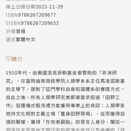
線上出版日期
2023-11-29
ISBN
9786267209677
EISBN
9786267209653
分級
普級
語言
繁體中文
簡介
1930年代，由美國洛克菲勒基金會贊助的「非洲研
究」，在當時倫敦政經學院人類學系系主任馬凌諾斯基
的主導下，建制了這門學科自身知識體系的實踐方式。
自此之後，所有人類學研究者都被要求經過「田野工
作」這種儀式般洗禮方能獲得專業上的肯認：人類學家
抱持文化相對主義立場「置身田野現場」，從而獲得話
語的職權，獲得「在地者觀點」的發言人身分，闡述一
個深信未受其他文明汙染的部落本眞性以及後續的「拯