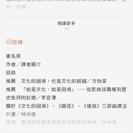
救」任務。
然而，這種研究方式也同時反映了這門學科始終存
閱讀更多
在的憂慮：面對科學有效性指標的擔憂，以及殖民主義
在倫理道德上的芥蒂。1980年代，美國詮釋人類學將
目錄
單向的「在地者觀點」推展至在地者與人類學家雙向共
書名頁
塑的「地方知識」，使得這種「追求本眞性」的科學式
作者／譯者簡介
命題獲得解脫。民族誌書寫不再是單純的記錄謄寫，而
目錄
成為一項「編寫」（fiction）的文本。「民族誌眞
推薦 文化的困境，也是文化的超越／方怡潔
實」僅是部分的眞實，同時彰顯了權力在不斷變化的世
推薦 「如是文化，如是困境」——從民族誌職權到歷
界中持續給出的矛盾。
史批評的壯遊／李宜澤
關於《文化的困境》、《路徑》、《復返》三部曲譯注
什麼才是一個族群或是文化足以識別的「本真
計畫／林徐達
性」？（誰又擁有權威對此發言？）
導讀 馬凌諾斯基遺產與當代民族誌覺察／林徐達
在這個既強調多元差異又移居混同的時代，「我
二○二三年台灣版序 Preface (2023)
們」和「他們」的界線為何？