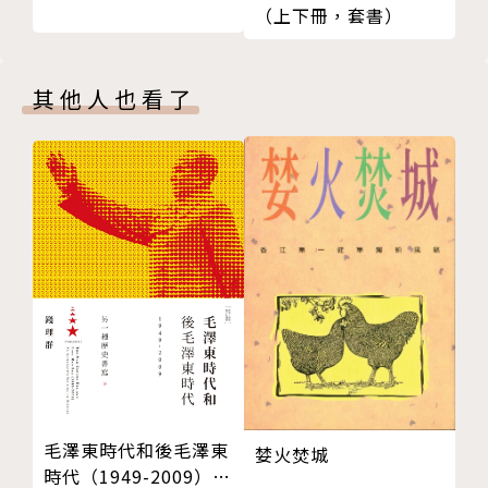
（上下冊，套書）
Displacement: Victor Segalen
中見證和記錄的現身；第二部分「移轉」描繪民族誌研
第六章 述說你的旅行：米歇爾．雷里斯 Tell about
究與前衛藝術和文化批判的結盟，第三部分「收藏」轉
Your Trip: Michel Leiris
向收藏的歷史，所謂「異國情調」如今近在咫尺，界線
其他人也看了
第七章 新詞政治學：艾梅．塞澤爾 A Politics of Ne
難分；第四部分則試圖以非西方歷史經驗展現現代性議
ologism: Aimé Césaire
題——屬於「東方」和美國原住民「部落」的經驗，是
第八章 巴黎植物園：明信片 The Jardin des Plant
如何讓集體身分成為一種混雜且互相關聯的創造過程。
es: Postcards
第三部分 收藏 Collections
在一個相互關聯的世界中，人們總是若干程度上顯
第九章 部落和現代歷史 Histories of the Tribal an
得「不夠本真」（inauthentic），因為在全球權力體
d the Modem
系下，話語是透過相互關係加以發展的，一個文化或傳
第十章 藝術和文化收藏 On Collecting Art and Cul
統的連續性中，不可能只有差異或獨特性。因此，身分
ture
是關聯性的，而非本質性的。「文化」不再是穩定的異
第四部分 諸多歷史 Histories
國情調般的差異，自我－他者的各種關係不是本質上
第十一章 論東方主義 On Orientalism
的，是權力和修辭的問題。
第十二章 梅斯皮身分 Identity in Mashpee
毛澤東時代和後毛澤東
婪火焚城
時代（1949-2009）：
各章來源 Sources
因此，誰擁有替一個族群發聲的權力？