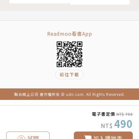
另一種歷史書寫（下）
參考書目 References
注釋 Notes
==========
譯名對照
版權頁
【人類學反思三部曲】
Readmoo看書App
《文化的困境》、《路徑》、《復返》是一系列持
續的反思，以及對時代變遷的回應。
前往下載
這三部作品試圖討論當代原民社群在世界主義與全
球現代性的過程中所涉及有關現代跨國活動、殖民經
驗、政治記憶與文化身分等議題，並且透過實用主義手
聯合線上公司 著作權所有 © udn.com. All Rights Reserved.
段與全球化勢力，周旋於各種不同的資本主義和特定的
國家霸權。
電子書定價
NT$ 700
490
NT$
克里弗德延續《書寫文化》（Writing Culture）
中「部分眞實」觀點，提出「諸多歷史」（historie
試閱
加入購物車