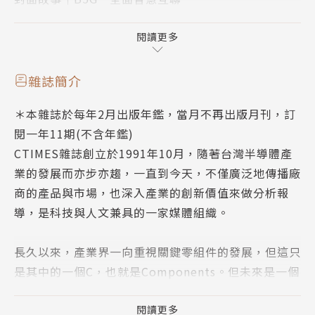
封面故事｜你今天5G了嗎？
封面故事｜智慧車輛發展脈絡現蹤B5G加速車聯網應用
閱讀更多
落地
新東西（三）類別：元件/模組
雜誌簡介
封面故事｜為實現IIoT而生
＊本雜誌於每年2月出版年鑑，當月不再出版月刊，訂
新東西（四）把視野之外的資訊帶到你的眼前
閱一年11期(不含年鑑)
數位轉型｜創新數位商業模式數位原生企業方興未艾
CTIMES雜誌創立於1991年10月，隨著台灣半導體產
專題報導｜電氣化趨勢不可逆寬能隙技術助電動車市場
業的發展而亦步亦趨，一直到今天，不僅廣泛地傳播廠
躍升
商的產品與市場，也深入產業的創新價值來做分析報
焦點議題｜電動車自宅充電能有普及的一天？
導，是科技與人文兼具的一家媒體組織。
專題報導｜實現自動化駕駛車用雷達測試大解密
產業視窗｜笙泉：無線化趨勢明確 加速佈局32位元MC
長久以來，產業界一向重視關鍵零組件的發展，但這只
U與類比電源方案
是其中的一個C，也就是Components。但未來是一個
2023電子月刊總匯
「大C」的世代，C代表的不僅是3C整合成一個大C，
產業技術文章導讀
同時也是Cloud雲端的連結應用與虛擬整合，這就是另
閱讀更多
關鍵技術報告｜汽車LED驅動器功率轉換拓撲指南