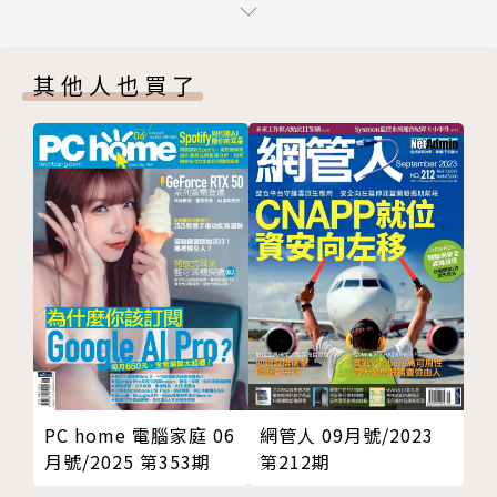
外一個C─Convergence。CTIMES作為一個大C世代
關鍵技術報告｜SAR ADC原理及其驅動電路設計分析
的領導媒體，會以提供業界各種Components與Conv
新東西（五）類別：元件/模組
其他人也買了
ergence的報導與服務為主要目標，同時也會連結到市
關鍵技術報告｜使用PyANSYS探索及優化設計
場應用端的自動化控制（Cybernation）產品上。
從晶片到電子產品，再從網路通訊到各種事物的連結與
自動化作業，不僅業界本身要做產品整合，各種跨領域
的合作開發也是勢在必行，CTIMES不僅提供平面內容
報導，也提供數位網路、視訊傳播、研討會等等服務，
是電子產業界人人可以利用的極佳媒介。
網管人 09月號/2023
PC home 電腦家庭 06
第212期
月號/2025 第353期