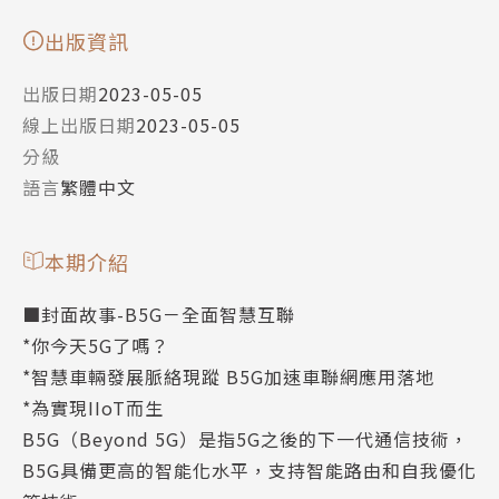
出版資訊
出版日期
2023-05-05
線上出版日期
2023-05-05
分級
語言
繁體中文
本期介紹
■封面故事-B5G－全面智慧互聯
*你今天5G了嗎？
*智慧車輛發展脈絡現蹤 B5G加速車聯網應用落地
​*為實現IIoT而生
B5G（Beyond 5G）是指5G之後的下一代通信技術，
B5G具備更高的智能化水平，支持智能路由和自我優化