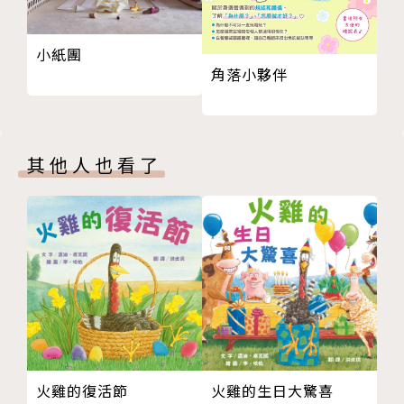
嗎？該怎麼做呢？
本書為瑞典國寶級女作家艾莎．貝斯寇最經典的作
品之一，書齡幾乎橫跨一個世紀，仍深受世界各國讀者
小紙團
角落小夥伴
們的喜愛。在令人眩目的紛擾世界中，這個清新樸實的
故事，帶領孩子去體會一種簡單的快樂。
當今社會的孩子多習於衣食無虞的生活，常常忘了
要珍惜生活中的點點滴滴，在鼓勵大量消費、快速汰舊
其他人也看了
換新的時代，生活中的事物往往被簡化為可被輕易取代
的消費財，卻忽略「人」在其中所扮演的角色，《貝雷
的新衣》或許可以帶領我們一起尋找事物真正的價值。
這個帶著寓言色彩的故事是這麼開始的：從前有個
小男孩，叫做貝雷，他養了一隻小綿羊，那是他的寶
貝。後來小綿羊長大了，貝雷也長大了，小羊的毛變長
了，小男孩的外套卻變短了。有一天貝雷把小羊的毛都
剪下來，他想拿這些為自己做件新衣裳。接著貝雷一一
去找能幫助他的大人，請求他們幫忙，在接受幫助的過
火雞的復活節
火雞的生日大驚喜