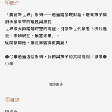
簡介
「美麗新世界」系列──透過跨領域對話，培養孩子開
創永續未來的理性與感性
世界級大師跨越時空的提醒，引領新世代讀者「檢討過
去、思辨現在、展望未來」，
從閱讀開始，讓世界變得更美麗！
⚫⚪⚫透過這個系列，我們與孩子的共同提問／思考⚫
⚪⚫
1. 自然與人文的對話—「這是我們要的地球嗎？」
在孩子心中種下一顆驚奇與感動的種子，
閱讀更多
智慧與勇氣的花朵終將在未來的關鍵時刻綻放
目錄
2. 國寶級大師的智慧──「你最重要的東西是什
版權頁