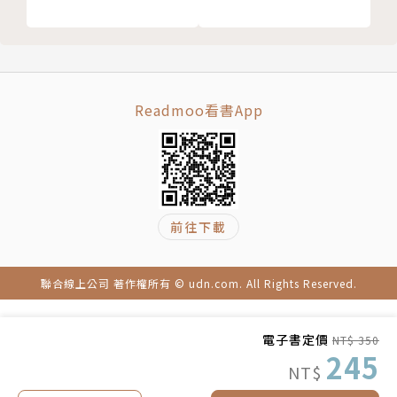
程中，他也付出相當的勞力，以自己所能去回饋對方，
最後在大家的協助下，貝雷終於完成心願，他穿著新衣
回到小羊身邊，誠心的和小羊道謝。
當貝雷長大了，衣服太小時，沒有任何大人角色跳
出來，告訴他該怎麼做，這個小男孩完全是自發性的按
Readmoo看書App
照自己的理解，去解決所遇到的困難，他知道要做一件
衣服並不容易，有了毛料，還得有人幫忙理毛、紡線、
染色、織布、裁製成衣，雖然困難，他還是決心去做。
除此之外，貝雷展現出獨立自主的一面，他並非以耍賴
或苦苦哀求的方式完成心願，而是以平等自重的方式，
前往下載
尋求對方的協助，雖然我們從畫面和談話中，會隱約發
現這些大人們事實上對這個孩子抱持著關愛的態度，而
聯合線上公司 著作權所有 © udn.com. All Rights Reserved.
這或許是他們出手相助的主因，不過這個小男孩的自重
自信，卻讓人不禁打從內心喜歡，而貝雷這件樸實的新
電子書定價
NT$ 350
衣，匯集了這麼多人的關愛和他自己的努力，這樣是不
245
NT$
是比任何一件漂亮衣裳，更具意義呢？