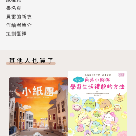
麼？」
書名頁
〔瑞典〕艾莎．貝斯寇帶孩子實踐「環保永續」──愛
貝雷的新衣
物惜物、思考人類在自然中的角色
作繪者簡介
〔日本〕星野道夫帶孩子體會「動物平權」──學習與
策劃翻譯
自然相處之道、尊重生命
〔義大利〕羅大里與孩子談「世界和平」的生命準則
其他人也買了
3. SDGs永續議題的思索──「未來會是什麼模樣？」
透過跨領域交流，養成對環境變化的敏銳度、對未來發
展的判斷力
＜編者的話＞
閱讀經典，體會簡單的快樂
小男孩貝雷長大了，他最心愛的小羊也長大了，小
羊的毛變長了，貝雷的衣服卻變短了……於是小男孩決
定用小羊的毛，為自己做件新衣，但他一個人做得到