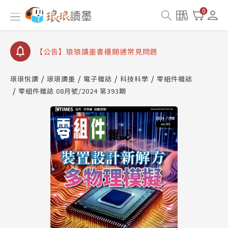
【公告】因 Readmoo 讀墨系統維護中，本站同步暫
0
停部分閱讀服務
【公告】琅琅讀墨數位閱讀資產合併與書櫃開通申請
【公告】琅琅讀墨書櫃開通常見問題
【公告】琅琅讀墨 3 分鐘完成書櫃開通與資產合併申
請圖文教學
琅琅悅讀
琅琅讀墨
電子雜誌
科技科學
零組件雜誌
【公告】琅琅書店服務升級重要說明及資產合併結果
零組件雜誌 08月號/2024 第393期
查詢
【公告】因 Readmoo 讀墨系統維護中，本站同步暫
停部分閱讀服務