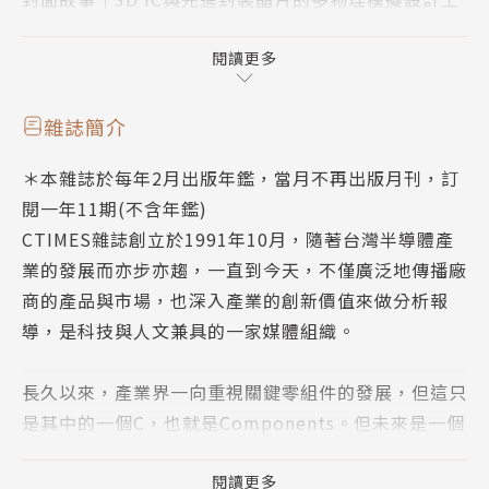
具
封面故事｜AI時代裡的PCB多物理模擬開發關鍵
閱讀更多
新東西（二）類別：元件/模組
新東西（三）｜開啟HVAC高效、靜音、節能的新時代
雜誌簡介
專題報導｜太空數據新服務開啟未來通訊無限可能
＊本雜誌於每年2月出版年鑑，當月不再出版月刊，訂
專題報題｜運動科技的應用與多元創新展現全民活力
閱一年11期(不含年鑑)
焦點議題｜解析鋰電池負極材料新創公司：席拉奈米科
CTIMES雜誌創立於1991年10月，隨著台灣半導體產
技
業的發展而亦步亦趨，一直到今天，不僅廣泛地傳播廠
專題報導｜創新EV電池設計實現更長行駛里程與更佳
商的產品與市場，也深入產業的創新價值來做分析報
續航力
導，是科技與人文兼具的一家媒體組織。
活動報導｜掌握高速數位訊號的創新驅動力
專題報導｜實測藍牙Mesh 1.1性能更新
長久以來，產業界一向重視關鍵零組件的發展，但這只
2024電子月刊總匯
是其中的一個C，也就是Components。但未來是一個
產學技術文章導讀
「大C」的世代，C代表的不僅是3C整合成一個大C，
新東西（三）類別：元件/儀器
同時也是Cloud雲端的連結應用與虛擬整合，這就是另
閱讀更多
關鍵技術報告｜穿戴式裝置：滿足卓越電源管理的需求