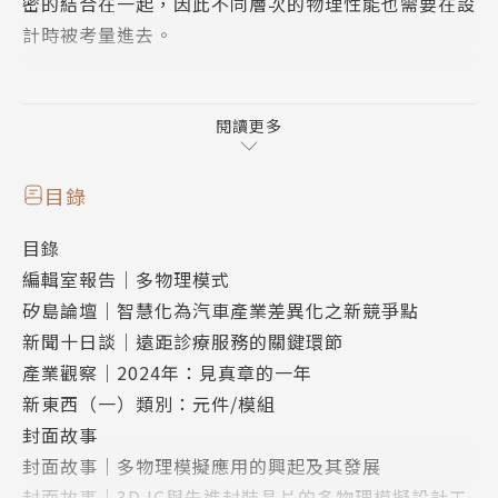
密的結合在一起，因此不同層次的物理性能也需要在設
計時被考量進去。
基於這樣的需求，多物理場模擬就成了開發次世代高性
能裝置（元件）時的必備工具，舉凡3D-IC、矽光子傳
閱讀更多
輸、無線射頻、電動車馬達、甚至是航太與機械等，都
需要使用多物理場的模擬工具。
目錄
目錄
本期的《零組件雜誌》即以「多物理模擬」為題，解析
編輯室報告｜多物理模式
在電子零組件設計上的應用趨勢，以及在特定垂直領域
矽島論壇｜智慧化為汽車產業差異化之新競爭點
的多物理場模擬解決方案的最新發展。
新聞十日談｜遠距診療服務的關鍵環節
產業觀察｜2024年：見真章的一年
新東西（一）類別：元件/模組
封面故事
封面故事｜多物理模擬應用的興起及其發展
封面故事｜3D IC與先進封裝晶片的多物理模擬設計工