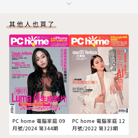
外一個C─Convergence。CTIMES作為一個大C世代
關鍵技術報告｜自動測試設備系統中的元件電源設計
的領導媒體，會以提供業界各種Components與Conv
關鍵技術報告｜運用GaN技術驅動高壓電源轉換效能
其他人也買了
ergence的報導與服務為主要目標，同時也會連結到市
關鍵技術報告｜熱泵背後的技術：智慧功率模組
場應用端的自動化控制（Cybernation）產品上。
從晶片到電子產品，再從網路通訊到各種事物的連結與
自動化作業，不僅業界本身要做產品整合，各種跨領域
的合作開發也是勢在必行，CTIMES不僅提供平面內容
報導，也提供數位網路、視訊傳播、研討會等等服務，
是電子產業界人人可以利用的極佳媒介。
PC home 電腦家庭 09
PC home 電腦家庭 12
月號/2024 第344期
月號/2022 第323期