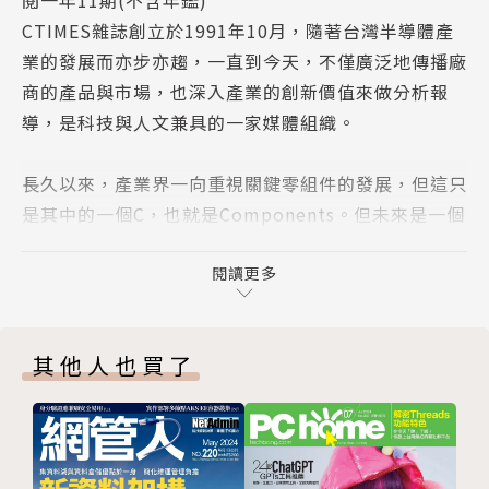
特別專題｜驅動高速時代核心技術PCle邁向高速智慧
CTIMES雜誌創立於1991年10月，隨著台灣半導體產
新未來
業的發展而亦步亦趨，一直到今天，不僅廣泛地傳播廠
新東西集錦（二）類別：元件/模組
商的產品與市場，也深入產業的創新價值來做分析報
Dec2024電子月刊總匯
導，是科技與人文兼具的一家媒體組織。
關鍵技術報告｜利用CPU和SVE2加速視訊解碼和影像
處理
長久以來，產業界一向重視關鍵零組件的發展，但這只
關鍵技術報告｜在邊緣部署單對乙太網
是其中的一個C，也就是Components。但未來是一個
「大C」的世代，C代表的不僅是3C整合成一個大C，
同時也是Cloud雲端的連結應用與虛擬整合，這就是另
閱讀更多
外一個C─Convergence。CTIMES作為一個大C世代
的領導媒體，會以提供業界各種Components與Conv
其他人也買了
ergence的報導與服務為主要目標，同時也會連結到市
場應用端的自動化控制（Cybernation）產品上。
從晶片到電子產品，再從網路通訊到各種事物的連結與
自動化作業，不僅業界本身要做產品整合，各種跨領域