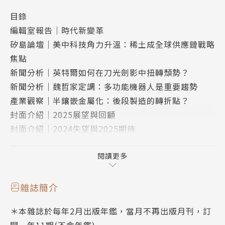
目錄
編輯室報告｜時代新變革
矽島論壇｜美中科技角力升溫：稀土成全球供應鏈戰略
焦點
新聞分析｜英特爾如何在刀光劍影中扭轉頹勢？
新聞分析｜魏哲家定調：多功能機器人是重要趨勢
產業觀察｜半鑲嵌金屬化：後段製造的轉折點？
封面介紹｜2025展望與回顧
封面介紹｜2024失望與2025期待
封面介紹｜CTIMES編輯群解析2025趨勢
封面介紹｜資策會MIC所長看2025年
閱讀更多
新東西集錦（一）類別：元件/模組
東西講座｜雙臂協作機器人多元應用與創新商業模式
雜誌簡介
東西講座｜智慧製造與資訊安全缺不可
＊本雜誌於每年2月出版年鑑，當月不再出版月刊，訂
特別報導｜跨出AI舒適圈HBM邁向更多元應用場景
閱一年11期(不含年鑑)