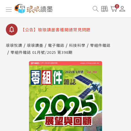
【公告】因 Readmoo 讀墨系統維護中，本站同步暫
0
停部分閱讀服務
【公告】琅琅讀墨數位閱讀資產合併與書櫃開通申請
【公告】琅琅讀墨書櫃開通常見問題
【公告】琅琅讀墨 3 分鐘完成書櫃開通與資產合併申
請圖文教學
琅琅悅讀
琅琅讀墨
電子雜誌
科技科學
零組件雜誌
【公告】琅琅書店服務升級重要說明及資產合併結果
零組件雜誌 01月號/2025 第398期
查詢
【公告】因 Readmoo 讀墨系統維護中，本站同步暫
停部分閱讀服務