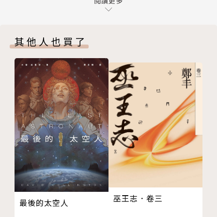
駱賓王
閱讀更多
氣晚來秋」，
杜審言
還是李白熱鬧的「兩人對酌山花開，一杯一杯復一
蘇味道
杯」？
其他人也買了
王勃
楊炯
稱讚好友貌美可以是「一枝紅豔露凝香」「雲想衣裳花
劉希夷
想容」，
宋之問
但隔壁班的那個就是「以色事他人，能得幾時好？」
沈佺期
如果你抑鬱不得志……那八成的詩人都是你的好友。
郭震
李適之
【這套書最適合這樣的你──】
陳子昂
★文學愛好者：我們終究要讀唐詩的，只要這套就夠
賀知章
了。
沈如筠
★創作者及行銷文案：體會唐詩用字遣詞之精闢，欣賞
張若虛
篇章布局之巧妙。
張說
★大學生及高中生：快速掌握每首詩的重點及典故，寫
巫王志．卷三
最後的太空人
蘇頲
出精確的評論。