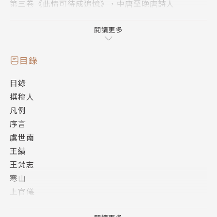
第三卷《此情可待成追憶》，中唐至晚唐詩人
包括──李商隱、杜牧、賈島、李賀、溫庭筠、韋莊、
羅隱、韓偓、陸龜蒙等82位詩人。
閱讀更多
【千餘年前的風花雪月，抒發了今日的喜怒哀樂】
目錄
目錄
第一卷收錄初唐至盛唐詩人
撰稿人
凡例
與好友歡聚，你可以是李白豪放的「人生得意須盡歡，
序言
莫使金樽空對月」，
虞世南
也可以是孟浩然日常的「故人具雞黍，邀我至田家」。
王績
與好友分別，你可以像王維一樣深情「願君多採擷，此
王梵志
物最相思」，
寒山
也可以像高適為朋友壯膽「莫愁前路無知己，天下誰人
上官儀
不識君」。
盧照鄰
如果你喜歡山，你會喜歡王維靜謐的「空山新雨後，天