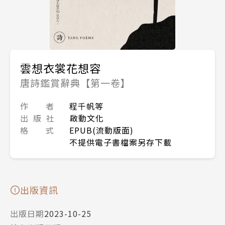
雲想衣裳花想容
唐詩鑑賞辭典【第一卷】
作 者
程千帆等
出 版 社
啟動文化
格 式
EPUB(流動版面)
不提供電子書檔案另存下載
出版資訊
出版日期
2023-10-25