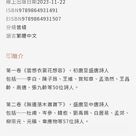
線上出版日期
2023-11-22
ISBN
9789864931491
EISBN
9789864931507
分級
普級
語言
繁體中文
簡介
第一卷《雲想衣裳花想容》，初唐至盛唐詩人
包括──李白、陳子昂、王維、賀知章、孟浩然、王昌
齡、高適、張九齡等50位詩人。
第二卷《無邊落木蕭蕭下》，盛唐至中唐詩人
包括──杜甫、岑參、韓愈、劉禹錫、白居易、孟郊、
柳宗元、元稹、韋應物等57位詩人。