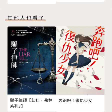
張敬忠
※本書為改版書，原書名：《【每日讀詩詞】唐詩鑑賞
張九齡
辭典（第一卷）：雲想衣裳花想容》
王之渙
其他人也看了
孟浩然
本書特色
李頎
綦毋潛
★最全面的唐詩選集。讀唐詩，這一套就夠了。全套三
王昌齡
卷共收錄一百八十九位詩人、約一千一百首詩作。
祖詠
★俞平伯、程千帆、蕭滌非等一百三十三位學者專家共
王維
襄盛舉。
丘為
★每首詩皆有詳盡的鑑賞解析文章，並廣採歷代詩評家
李白
的精闢見解。
劉眘虛
★全新校訂增修。唐代詩人最愛引用的各種典故，皆列
王灣
出詳細出處。
崔顥
★全套書依詩人年代編排。每位詩人附有小傳，下列一
孫逖
首至百餘首的詩。不僅方便讀者檢索，也讓讀者更能掌
騙子律師【艾迪．弗林
奔跑吧！復仇少女
崔國輔
系列3】
握初唐、盛唐、中唐、晚唐不同時期的風格。