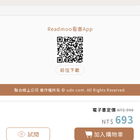
王翰
★第三卷的超強附錄，包含唐代詩人與史事的對照年
張旭
表、唐詩名句索引、參考書目。
戎昱
高適
詩心推薦
Readmoo看書App
無名氏
儲光羲
32位臺灣作家 X 高中老師 X 大學教授
張謂
張曼娟（教授／作家）
萬楚
陳安儀（閱讀寫作老師／親職教育作家）
前往下載
暢諸
敏鎬（敏鎬的黑特事務所、《人生自古誰不廢》作者）
常建
曹淑娟（臺灣大學中文系教授）
劉長卿
謝佩芬（臺灣大學中文系教授）
聯合線上公司 著作權所有 © udn.com. All Rights Reserved.
李冶
徐國能（臺灣師範大學國文學系教授）
版權頁
潘麗珠（臺灣師範大學國文學系教授）
電子書定價
NT$ 990
693
李嘉瑜（台北教育大學語創系教授）
NT$
張韶祁（世新大學中文系助理教授）
蘇怡如（世新大學中文系副教授）
試閱
加入購物車