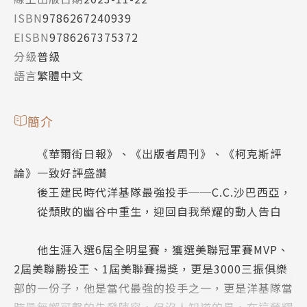
ISBN
9786267240939
EISBN
9786267375372
分級
普級
語言
繁體中文
簡介
《華爾街日報》、《出版者周刊》、《柯克斯評
論》一致好評盛讚
後王建民時代洋基隊最強投手──C.C.沙巴西亞，
從頹敗的幽谷中重生，迎回自我榮耀的動人告白
他生涯入選6屆全明星賽，獲選美聯冠軍賽MVP、
2屆美聯勝投王、1屆美聯賽揚獎，更是3000三振俱樂
部的一份子，他是當代最強的投手之一，更是洋基隊當
時最無懈可擊的先發陣容，但沒人知道的是，在這榮耀