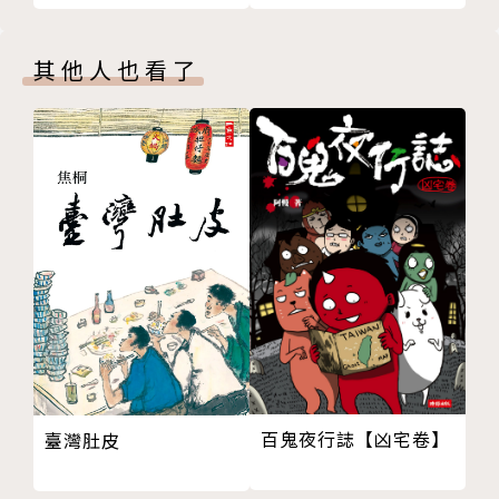
我們看見棒球世界的內幕，以及屬於他隱而未揭的不堪
過去、他如何再次站起，迎回屬於自己的光榮時刻，讓
其他人也看了
您相信自己的力量和潛力，無論困難多大，都能勇於追
求屬於自己的夢想。
作者簡介
C.C.沙巴西亞
C.C.沙巴西亞共效力了十九個大聯盟棒球賽季。他
曾獲得過年度最佳新人獎、賽揚獎、世界大賽冠軍，並
且六次入選全明星隊。
克里斯‧史密斯
百鬼夜行誌【凶宅卷】
臺灣肚皮
克里斯‧史密斯是一位為《Vanity Fair》撰寫政