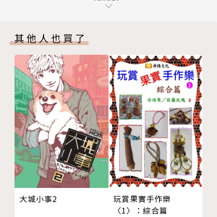
第十二章 冠軍團隊
悄的侵蝕了沙巴西亞的內心，更讓他從此與酒精再也分
第十三章 雙面人
不開。
其他人也買了
第十四章 傷害
第十五章 又一次的失去
在書中，他坦率地分享了他酒精成癮的故事，以及
第十六章 酒精成癮
對這種成癮的抗爭，有好幾次先發前日，他都用酒精麻
第十七章 朝谷底直墜落
痺自己，直至爛醉，最後更嚴重到他情緒失控、引發婚
第十八章 不再閃躲
姻與家庭危機，直到最後他在即將先發上場之前仍在儲
第十九章 像全新的一樣
藏室中找尋藏好的酒，才讓他就此醒悟。這是一個讓他
第二十章 再一次的機會
走過人生低谷並重拾自我的旅程，而這也成為他更加堅
第二十一章 直到盡頭
強和勇敢的契機。
版權
封底
這是一個充滿勵志的故事，更是一個關於家庭、友
誼和奮鬥的故事。沙巴西亞希望透過他的故事讓我們知
道，即使在最黑暗的時刻，也有希望和力量。通過《直
大城小事2
玩賞果實手作樂
至盡頭》，我們將與沙巴西亞並肩前行，感受他的勇
〈1〉：綜合篇
氣、堅毅和對生活的熱愛。沙巴西亞也將毫無保留的讓