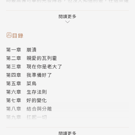
的背後，是他每日每夜與壓力、酒精拚死抵抗得體無完
膚，直到生涯盡頭……
閱讀更多
這是一個關於成長、堅韌和戰勝困難的故事，同時
目錄
也是一個關於棒球的故事。
第一章 崩潰
第二章 親愛的瓦列霍
卡斯坦‧查爾斯‧沙巴西亞，這位後來被大家稱呼
第三章 現在你是老大了
為C.C.沙巴西亞的少年，在一個貧困的社區中長大。他
第四章 我準備好了
對棒球產生了濃厚的興趣，這成為他逃離貧困現實的方
第五章 菜鳥
式。透過他的天賦和不屈不撓的精神，他引起了人們的
第六章 生存法則
注意，最終成為了一名職業球員。
第七章 好的變化
第八章 結合與分離
然而，這個故事並不僅僅是關於棒球的榮耀和成
第九章 扛起一切
功。隨著他優異的天賦展現，他不斷的在賽場上創造驚
第十章 把球給我
人的佳績，更成為當時大聯盟最年輕的選手，在新人獎
第十一章 紐約紐約
閱讀更多
中僅次於鈴木一朗，但與此同時，視而無形的壓力正悄