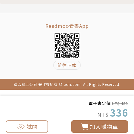
治、體育和娛樂相關文章的作家。他與妻子、兒子和女
兒居住在布魯克林。
Readmoo看書App
譯者簡介
文生大叔
前往下載
曾先後任美國職棒洛杉磯道奇隊陳金鋒、郭泓志的
貼身翻譯，後陸續擔任洛杉磯道奇隊亞洲事務部臺灣、
中國區經理、中華職棒興農牛隊副領隊、台北市台北小
聯合線上公司 著作權所有 © udn.com. All Rights Reserved.
巨蛋營運管理部經理、美國職棒大聯盟洛杉磯道奇隊亞
洲事務部經理。
電子書定價
NT$ 480
336
NT$
試閱
加入購物車