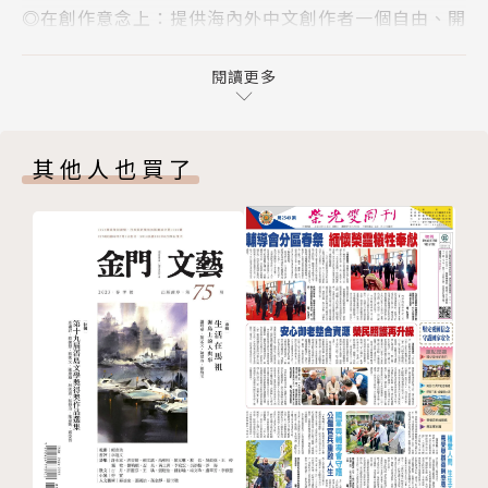
◎在創作意念上：提供海內外中文創作者一個自由、開
靈魂交換 靜物Lisa Djaati vs 陳昭淵
放的發表園地。
作品刊登
◎在編輯旨趣上：一方面探索文學的倫理意涵和藝術
閱讀更多
藝文快訊 豫劇團
性，一方面兼顧文學反映現實、反映時代的功能性。
路上文青圖鑑
◎在內容設計上：舉凡古典文學、現代文學創作、世界
下期預告 柳美里
其他人也買了
文藝思潮、中外報導文學、文學批評、書評、藝術賞鑑
編輯小隊
等均涵括在內。
封底
◎在編輯方向上：縱的方面，傳承中國文學的命脈，加
速新文學的成長；橫的方面，薈萃世界各國最新的文學
思潮。