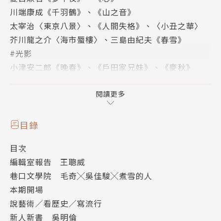
川端康成《千羽鶴》、《山之音》
太宰治〈東京八景〉、《人間失格》、〈小丑之華〉
芥川龍之介〈海市蜃樓〉、三島由紀夫《春雪》
#光影
小津安二郎《晚春》、《戶田家兄妹》、《麥秋》
是枝裕和《海街日記》、山崎貴《鎌倉物語》、井上雄
彥《灌籃高手》、湯淺政明《乒乓》
閱讀更多
《鎌倉殿的十三人》、《倒數第二次戀愛》、《山茶花
文具店》、《流星》
目錄
#紀行
目次
鶴岡八幡宮、光泉稻荷壽司、茶房雲母、鎌倉文學館、
編輯室報告 王聰威
鶴屋、鎌倉大佛、太宰治心中未遂海岸、湘南桑田佳祐
巷口文學院 毛奇╳吳佳駿╳煮雪的人
MV景點、鎌倉高校前平交道、文佐食堂、新江之島水
本期開場
族館
說藝術／看歷史／寫流行
新人新書 吳明倫
一百二十年來，江之島電鐵穿行過鎌倉這座千年古都，