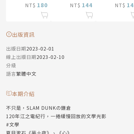
180
144
14
NT$
NT$
NT$
出版資訊
出版日期
2023-02-01
線上出版日期
2023-02-10
分級
語言
繁體中文
本期介紹
不只是，SLAM DUNKの鎌倉
120年江之電紀行，一捲緩慢回放的文學光影
#文學
夏目漱石《夢十夜》、《心》