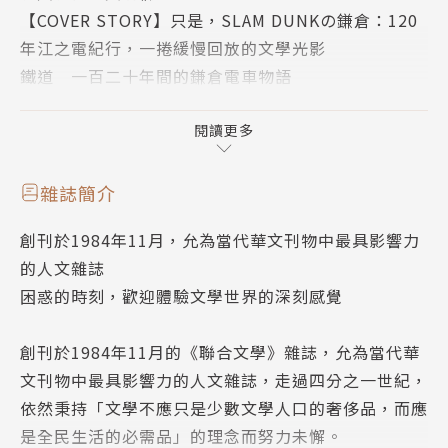
【COVER STORY】只是，SLAM DUNKの鎌倉：120
載著觀光客抵達每一個湘南的海岸沿線的明媚景點：因
年江之電紀行，一捲緩慢回放的文學光影
《灌籃高手》而必去的鎌倉高校前平交道、海街日記裡
鐵道 一百二十年間的鎌倉電車物語
美味的海貓食堂吻仔魚丼，這座懷舊與悠閒的城市有太
文學 在東西之間的歷史精魂──鎌倉文學旅行
多值得發掘的美麗之處，只是緩緩走著就有看不盡的風
宗教 武家傳統的禪寺古都
閱讀更多
光。本專題以江之電的十五個車站為經，沿途的光影行
文學 悲傷與滅亡的鎌倉之美──川端康成的生命終站
旅為緯，邀請讀者走過文豪們的故居、影劇角色的足
影劇 緩慢而溫柔：看照了那些受傷的人們
跡、音樂人著迷的海濱、巍然不動的佛寺群，透過作家
雜誌簡介
音樂 當海與衝浪都被寫成歌
之眼看見百變的鎌倉，體驗此地以不同方式流動著的時
創刊於1984年11月，允為當代華文刊物中最具影響力
紀遊 吳佳駿／紅眼／栩栩／Dato／劉梓潔
間。
的人文雜誌
文學 小動岬心中事件的虛實皮膜──太宰治與鎌倉
湯琮詰（タン）／專輯攝影
困惑的時刻，歡迎體驗文學世界的深刻感覺
選書 一邊讀書，一邊鎌倉
當月作家 柳丹秋
創刊於1984年11月的《聯合文學》雜誌，允為當代華
聯文選書
文刊物中最具影響力的人文雜誌，走過四分之一世紀，
城市文學直達 大邱／司徒加特／香港／檳城
依然秉持「文學不應只是少數文學人口的奢侈品，而應
當代大師 喬恩．弗斯
是全民生活的必需品」的理念而努力未懈。
編舟計畫