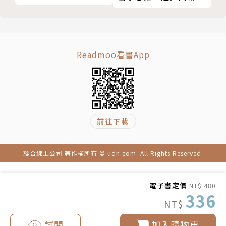
規劃
估測驗和分析，幫助我們按照性格特徵找到適合的練習
與發揮自己潛力的方法，迅速養成領導者習慣，徹底改
變舊思維，更快掌握工作，擁有更好的人際關係。
Readmoo看書App
領導推薦
這是全新而有趣的分析和訓練方法，透過它，你會知道
真正提高領導能力是什麼感覺。——《富比士》《For
前往下載
bes》雜誌
領導者若是想要與員工建立好的聯繫，就必須養成這些
聯合線上公司 著作權所有 © udn.com. All Rights Reserved.
習慣。它們會告訴你怎麼做才能像真正的領導者般保持
高效。——麥克．羅歇爾（Michael Rochelle），布
電子書定價
NT$ 480
336
蘭登霍爾集團（Brandon Hall Group）策略長
NT$
成為一個成功領導者的公式是什麼？是一系列的習慣。
試閱
加入購物車