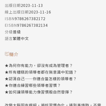
出版日期
2023-11-13
線上出版日期
2023-11-16
ISBN
9786267382172
EISBN
9786267382134
分級
普級
語言
繁體中文
簡介
★為何你有能力，卻沒有成為管理者？
★所有糟糕的領導者都在無意識中犯錯？
★認清自己——你適合當怎樣的領導者？
★你適合練習哪些領導者習慣？
★如何讓領導能力像習慣般自然發揮？
改變大腦固有模組，將好習慣內化，遇到事情時，不需