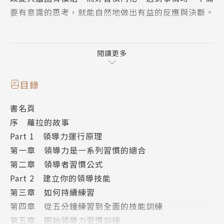
要有意識的思考，就能自然地做出有益的反應與決斷。
組織心理學博士馬丁．拉尼克總結出22條領導者必備
的習慣，依此設計出5分鐘行為練習，透過「有意識的
閱讀更多
練習」，養成簡單的關鍵習慣，產生自動行為，自然能
做出高效的領導技能，讓人真正脫胎換骨，成為強有力
目錄
的領導者。
書名頁
序 蘿拉的故事
每天練習5分鐘，打造習慣性的行為鏈，徹底改變自身
Part 1 領導力運行原理
行為模式！
第一章 領導力是一系列習慣的總合
第二章 領導者習慣公式
成為一個成功領導者的公式是什麼？是一連串的習慣：
Part 2 建立你的領導技能
【2種導向】你比較在意任務優先，高效完成工作，還
第三章 如何持續練習
是關注在人際關係，強調與人建立良好互動？
第四章 從五分鐘練習到全面的技能訓練
【6大性格特徵】好奇心、有組織性、有關懷心、外
第五章 開始領導力習慣訓練
向、有抱負、適應力——這些架構了領導能力，將舊習