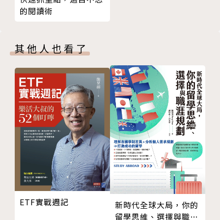
技能14：優質談判
的閱讀術
好的領導，都有好的習慣！
技能15：授權他人
技能16：指導和訓練
「習慣」的力量十分強大，它能將我們困在負面的行為
其他人也看了
技能17：建立團隊精神
中，也能訓練我們自動地做出有利的行為，因此即便
技能18：建立戰略關係
「領導」是個複雜的領域，習慣的養成一樣重要！
技能19：表達關心
技能20：積極傾聽
發展領導力的核心不再是「誰有能力成為一個好的領導
技能21：清晰溝通
者」，而是「培養優秀領導者的最佳方式是什麼」。
技能22：魅力交談
Part 4 鼓勵他人發展新技能
我們對遇到的每種情況都會有習慣性反應——不論好
第八章 激勵改變
壞，人們下意識做出的新行為都會變成一個新習慣，這
第九章 培養領導習慣
種力量來自大腦的自動反應，一旦新習慣生根萌芽，下
致謝
意識的行為模式將塑造人生的一切，決定你將成為怎樣
註釋
的人、過什麼生活、有怎樣的工作表現。
ETF實戰週記
版權頁
新時代全球大局，你的
留學思維、選擇與職涯
本書是培養領導者的基本手冊，書中搭配權威的性格評