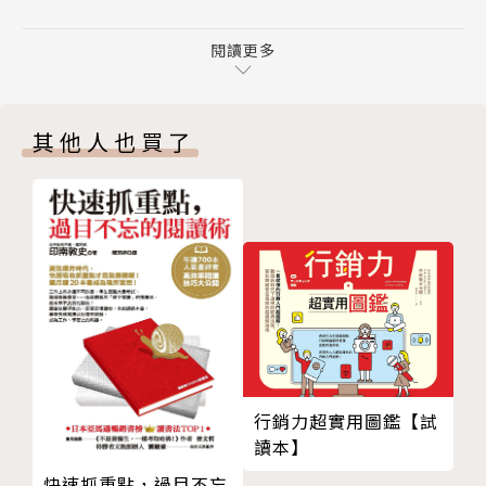
Part 3 技能發展練習
慣全面重置。
第六章 完成任務
閱讀更多
技能1：管理優先事項
【22種領導技能，培養關鍵習慣】
技能2：計畫和組織工作
◆管理優先級：分解任務，剖析關鍵與非關鍵事項，妥
其他人也買了
技能3：妥善委派任務
善分配時間，探查「為什麼優先」。
技能4：創造緊迫感
◆打造緊迫感：設定更大膽的目標，消除拖延症，了解
技能5：分析訊息
截止日的重要性。
技能6：思考解決方案
◆創新：運用聯想力，規劃出有創意的解決方案，並且
技能7：做出正確的決定
鼓勵嘗試。
技能8：專注於客戶
◆影響他人：預測反應，提出問題，討論根本原因，發
技能9：宣揚願景
現隱性需求。
技能10：創新
◆克服抗拒：面對負面情緒時，解決恐懼、強調共同目
技能11：管理風險
標。
第七章 專注於人
◆魅力交談：保持熱烈，誘導想像與使用比喻。
行銷力超實用圖鑑【試
技能12：影響他人
讀本】
……
技能13：克服個別抗拒
快速抓重點，過目不忘