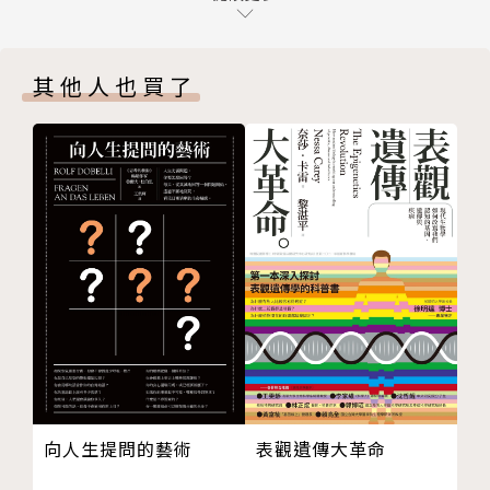
尾聲 啟示
循環如何傳遞能量、組合拆解生命所需的一切物質。作
〈正向克氏循環〉氧化型循環
者更進一步認為比起基因變異，克氏循環與生物能量系
其他人也買了
〈反向克氏循環〉氧化型循環
統的適應性才是推動生物演化走向多樣的深層因素。能
附錄一 紅蛋白作用機制
量流動帶來的旺盛生命也將地球從貧瘠無氧的寂寞行
附錄二 克氏直線反應
星，轉變為今日活力四射的世界。
縮寫表
延伸閱讀
生命是一種化學現象。作者在本書中講述一個攸關
致謝
生命的科學冒險故事，串連近一世紀以來生化研究的多
索引
元面貌，更揭示克氏循環串起第一隻光合作用細菌和你
版權頁
我身上各種各樣的特化細胞，至今仍能端坐生命核心的
真相。
作者簡介
表觀遺傳大革命
向人生提問的藝術
尼克．連恩Nick Lane
生物學家、作家，倫敦大學學院演化生化學教授。他的