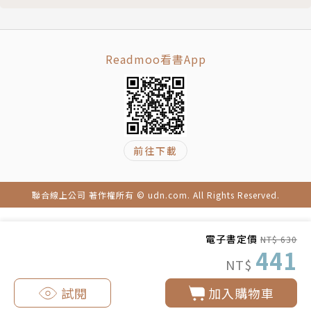
的個人網站：www.nick-lane.net
譯者簡介
Readmoo看書App
黎湛平
專業譯者。動物醫學相關科系畢業。翻譯領域跨文學、
生物、科技多種。譯有《柯提茲的海》、《表觀遺傳大
前往下載
革命》以及加來道雄《離開太陽系》等。
聯合線上公司 著作權所有 © udn.com. All Rights Reserved.
電子書定價
NT$ 630
441
NT$
試閱
加入購物車