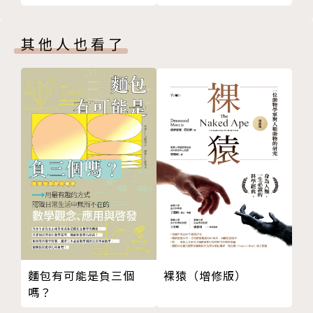
研究主題為演化生化學及生物能量學，聚焦於生命的起
源與複雜細胞的演化。他是倫敦大學學院粒線體研究學
其他人也看了
會的創始成員、倫敦大學學院生命起源和演化中心（C
LOE）的聯合主任、英國皇家生物學會院士，在專業期
刊發表的論文超過一百篇，連恩對於生化學和演化生物
學的貢獻，在2015年更獲得英國生化學會獎肯定。除
了在學術領域中獲獎無數，他也藉由寫作、電視、廣播
等媒介，向大眾傳遞科普知識。
2010年，連恩以《生命的躍升》獲得科普書最高榮譽
──英國皇家學會科學圖書大獎，《能量、性、死亡》
亦入圍上述大獎的決選名單，以及《泰晤士高等教育
報》年度年輕科學作家的候選名單，同時也被《經濟學
人》提名為年度好書；《生命之源》除了同樣被《經濟
學人》提名，也是比爾・蓋茲的年度推薦書單。連恩現
裸猿（增修版）
麵包有可能是負三個
嗎？
定居於倫敦，他的實驗室正在研究促使生命源起的化學
條件，企圖重建當年的環境。關於更多資訊，請造訪他