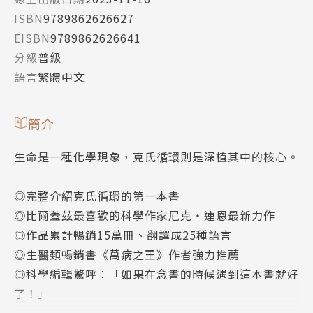
ISBN
9789862626627
EISBN
9789862626641
分級
普級
語言
繁體中文
簡介
生命是一種化學現象，克氏循環則是深植其中的核心。
◎完整介紹克氏循環的第一本書
◎比爾蓋茲最喜歡的科學作家尼克‧連恩最新力作
◎作品累計暢銷15萬冊、翻譯成25種語言
◎生醫類暢銷書《萬病之王》作者強力推薦
◎科學編輯驚呼：「如果在念書的時候遇到這本書就好
了！」