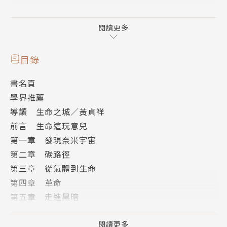
基因、DNA、RNA與各種複雜的調控機制佔據近
幾十年的生物研究與新聞注意力：基因變異帶來演化的
閱讀更多
動力，有時候則帶來癌症。本書將說明生命的一切驅
力，從生命起源、多樣性的誕生到癌症與死亡，都離不
目錄
開一個生化反應：克氏循環。
書名頁
學界推薦
生化反應的核心
導讀 生命之城／黃貞祥
克氏循環是生化反應的中心，統合了能量流動與醣
前言 生命這玩意兒
類、脂質、蛋白質的代謝，將沒有生命的化學物質轉化
第一章 發現奈米宇宙
為生命所需的能量與基礎。生命的誕生、老化與癌症的
第二章 碳路徑
出現都離不開克氏循環與它帶來的能量轉換，但問世八
第三章 從氣體到生命
十多年來，我們仍然未能掌握克氏循環的全貌。
第四章 革命
第五章 走進黑暗
比基因變異更為深層的演化動力
第六章 動力轉換
本書作者身處研究現場，細細講述克氏循環以及更
結語 自我
閱讀更多
原始的「反向克氏循環」──帶領讀者一步步理解克氏