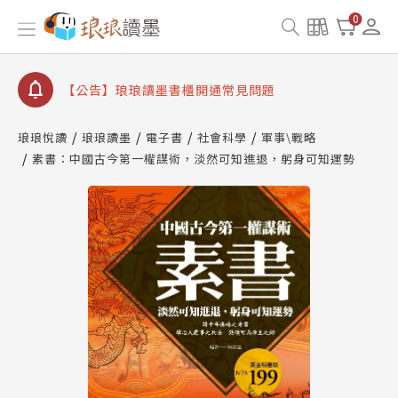
【公告】因 Readmoo 讀墨系統維護中，本站同步暫
0
停部分閱讀服務
【公告】琅琅讀墨數位閱讀資產合併與書櫃開通申請
【公告】琅琅讀墨書櫃開通常見問題
【公告】琅琅讀墨 3 分鐘完成書櫃開通與資產合併申
請圖文教學
琅琅悅讀
琅琅讀墨
電子書
社會科學
軍事\戰略
【公告】琅琅書店服務升級重要說明及資產合併結果
素書：中國古今第一權謀術，淡然可知進退，躬身可知運勢
查詢
【公告】因 Readmoo 讀墨系統維護中，本站同步暫
停部分閱讀服務