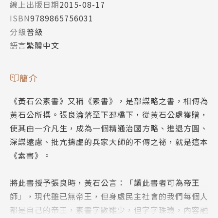
線上出版日期
2015-08-17
ISBN
9789865756031
分級
普級
語言
繁體中文
簡介
《黃石公素書》又稱《素書》，是部謀略之書，相傳為
黃石公所撰。張良淪落至下邳橋下，從黃石公處獲贈，
使其由一介凡生，成為一個精通治國方略、進退方圓、
深謀遠慮、批亢擣虛的兵家大師的不傳之祕，就是這本
《素書》。
將此書授予張良時，黃石公言：「讀此書者可為帝王
師」，現代雖已無帝王，但身處民主社會的我們每個人
都是自己的帝王，素書字數雖少，但字字珠璣，內容融