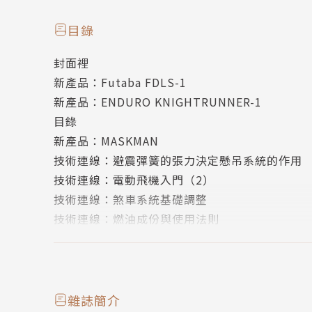
-避震彈簧的張力決定懸吊系統的作用
-認識電動飛機(2)
目錄
-設定最順手的煞車動作
封面裡
-認識燃油基本組成
新產品：Futaba FDLS-1
新產品：ENDURO KNIGHTRUNNER-1
目錄
新產品：MASKMAN
技術連線：避震彈簧的張力決定懸吊系統的作用
技術連線：電動飛機入門（2）
技術連線：煞車系統基礎調整
技術連線：燃油成份與使用法則
編輯手記＋劃撥單
封底裡
封底
雜誌簡介