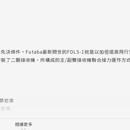
決條件。Futaba最新問世的FDLS-1就是以加倍提高飛
裝了二顆接收機，所構成的主/副雙接收機聯合接力運作方
電動攀岩車
驅攀岩車
閱讀更多