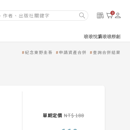
0
琅琅悅讀
琅琅原創
紀念東野圭吾
申請資產合併
查詢合併結果
單期定價
NT$ 188