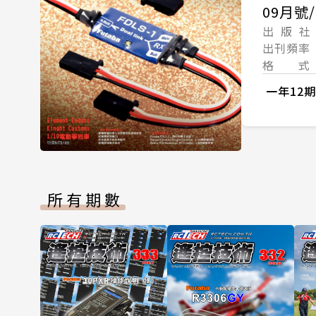
09月號/
出 版 社
出刊頻率
格 式
一年12期
所有期數