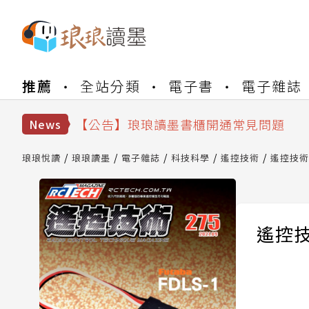
【公告】琅琅書店服務升級重要說明及
推薦
全站分類
電子書
電子雜誌
【公告】因 Readmoo 讀墨系統維護
【公告】琅琅讀墨數位閱讀資產合併與
【公告】琅琅讀墨書櫃開通常見問題
News
【公告】琅琅讀墨 3 分鐘完成書櫃開通
【公告】琅琅書店服務升級重要說明及
琅琅悅讀
琅琅讀墨
電子雜誌
科技科學
遙控技術
遙控技術 
【公告】因 Readmoo 讀墨系統維護
遙控