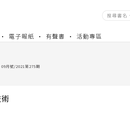
資產合併結果查詢
電子報紙
有聲書
活動專區
中，本站同步暫停部分閱讀服務
書櫃開通申請
與資產合併申請圖文教學
資產合併結果查詢
09月號/2021第275期
中，本站同步暫停部分閱讀服務
技術