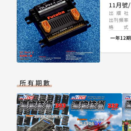
11月號/
出 版 社
出刊頻率
格 式
一年12期
所有期數