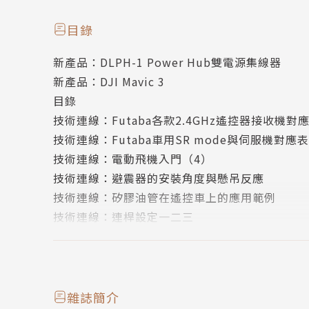
-電動飛機入門(4)
-又穩又快的行車秘訣
目錄
-矽膠油管在遙控車上的應用範例
新產品：DLPH-1 Power Hub雙電源集線器
-遙控車正常控制的重要媒介
新產品：DJI Mavic 3
目錄
技術連線：Futaba各款2.4GHz遙控器接收機對
技術連線：Futaba車用SR mode與伺服機對應表
技術連線：電動飛機入門（4）
技術連線：避震器的安裝角度與懸吊反應
技術連線：矽膠油管在遙控車上的應用範例
技術連線：連桿設定一二三
編輯手記＋劃撥單
封底裡
封底
雜誌簡介