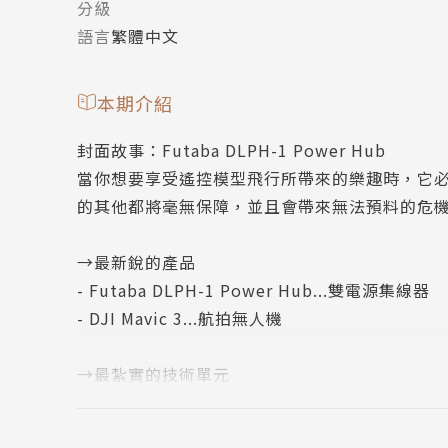
分級
語言
繁體中文
本期介紹
封面故事：Futaba DLPH-1 Power Hub
當你想要享受遙控模型飛行所帶來的樂趣時，它
的其他都將毫無保障，並且會帶來無法預料的危
→最新銳的產品
- Futaba DLPH-1 Power Hub...雙電源集線器
- DJI Mavic 3...航拍無人機
→最紮實的技術單元
- Futaba各款2.4GHz遙控器系統與各款接收機
- Futaba車用SR mode與伺服機對應表