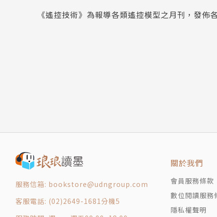
《遙控技術》為報導各類遙控模型之月刊，發佈
關於我們
會員服務條款
服務信箱: bookstore@udngroup.com
數位閱讀服務
客服電話: (02)2649-1681分機5
隱私權聲明