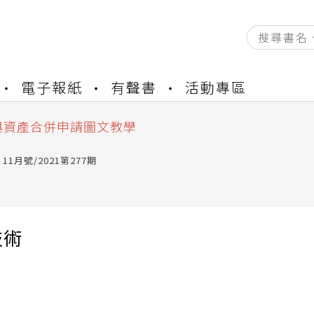
資產合併結果查詢
中，本站同步暫停部分閱讀服務
電子報紙
有聲書
活動專區
書櫃開通申請
與資產合併申請圖文教學
資產合併結果查詢
中，本站同步暫停部分閱讀服務
11月號/2021第277期
技術