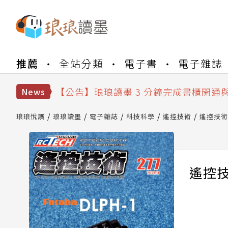
【公告】琅琅書店服務升級重要說明及
【公告】因 Readmoo 讀墨系統維護
推薦
全站分類
電子書
電子雜誌
【公告】琅琅讀墨數位閱讀資產合併與
【公告】琅琅讀墨書櫃開通常見問題
【公告】琅琅讀墨 3 分鐘完成書櫃開通
News
【公告】琅琅書店服務升級重要說明及
【公告】因 Readmoo 讀墨系統維護
琅琅悅讀
琅琅讀墨
電子雜誌
科技科學
遙控技術
遙控技術 
遙控