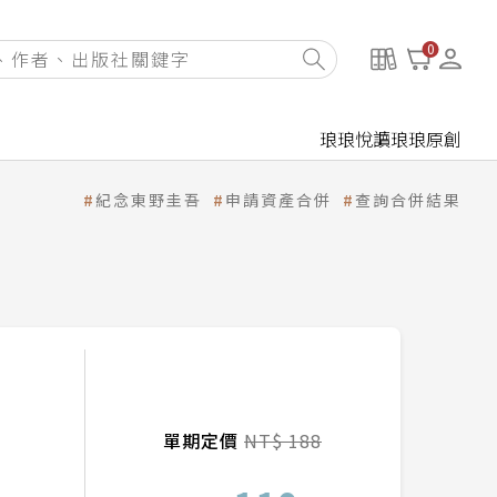
0
琅琅悅讀
琅琅原創
紀念東野圭吾
申請資產合併
查詢合併結果
單期定價
NT$ 188