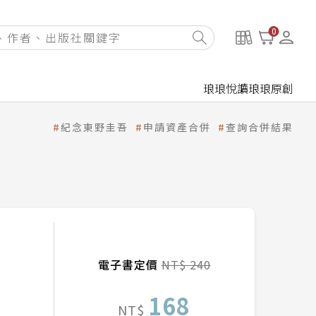
0
琅琅悅讀
琅琅原創
紀念東野圭吾
申請資產合併
查詢合併結果
電子書定價
NT$ 240
168
NT$