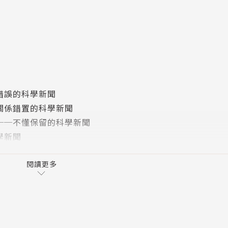
不可能在媒體中刻意透過「全球暖化」概念的渲染，製造某種
大撈一筆，他可不可能透過媒體的包裝來推銷新的美感指標，
錯誤的科學新聞
關係錯置的科學新聞
──不懂保留的科學新聞
式，他可不可能與媒體聯手，製造能源短缺、電價上漲的煙霧
學新聞
學新聞
就能在媒體誇大的報導下，因為存疑而有進一步瞭解真相的機
忽略過程的科學新聞
閱讀更多
科學新聞
察資料及解析，歸納了國內科學新聞報導中最常犯的十種錯誤
──官商互惠的科學新聞
難、關係錯置、忽冷忽熱、不懂保留、官商互惠、忽略過程，
 ──名不符實的科學新聞
安心、活得無懼，不再輕易地被媒體操控。也因為民眾堅強的
戲劇效果的科學新聞
、普及、反思。讓每一個人都能乘著科學新聞去旅行！