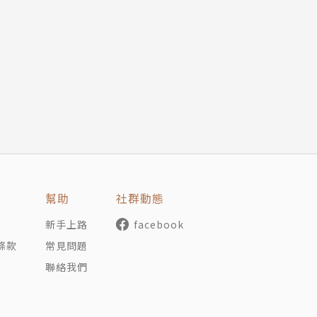
學通識中心副教授。
技社會研究。
教師獎。
薛清江合著）。
幫助
社群動態
新手上路
facebook
r/subaru419
條款
常見問題
聯絡我們