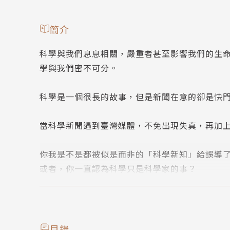
簡介
科學與我們息息相關，嚴重者甚至影響我們的生
學與我們密不可分。
科學是一個很長的故事，但是新聞在意的卻是快
當科學新聞遇到臺灣媒體，不免出現失真，再加
你我是不是都被似是而非的「科學新知」給誤導
或者，你一直認為科學只是科學家的事？
請試著思考以下問題：
1.如果有一間藥廠想要大力推銷他們新研發的一
目錄