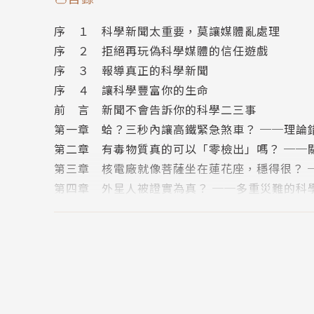
是必要的產品？
序 １ 科學新聞太重要，莫讓媒體亂處理
序 ２ 拒絕再玩偽科學媒體的信任遊戲
2.如果有一個財團想要進軍綠色能源產業，它可
序 ３ 報導真正的科學新聞
費，以成就這個新產業？
序 ４ 讓科學豐富你的生命
前 言 新聞不會告訴你的科學二三事
3.如果有位整型醫師想要藉由一項新型美容技術
第一章 蛤？三秒內讓高鐵緊急煞車？ ──理論
的荷包？
第二章 有毒物質真的可以「零檢出」嗎？ ──
第三章 核電廠就像菩薩坐在蓮花座，穩得很？ 
4.如果政府或公部門想要保障某種特定的發電方
第四章 外星人被證實為真？ ──多重災難的科
第五章 颱風天該不該放假？ ──忽冷忽熱的科
如果你有判斷科學新聞正確與否的基本能力，你
第六章 每天看美女，男生可以多活五年？ ──
第七章 小心，世界要末日了？ ──便宜行事的
作者累積了十年來對於台灣「媒體中科學」的觀
第八章 這是ＮＡＳＡ最成功的一次火星任務？ 
錯誤、戲劇效果、名不符實、便宜行事、多重災
第九章 天啊，科學家要製造半人半獸統治世界？
輕鬆明白什麼是科學「偽新聞」，讓民眾能活得
第十章 82歲的諾貝爾獎得主娶28歲妻？ ──
使媒體能認真思考報導科學新聞的三要素：正確