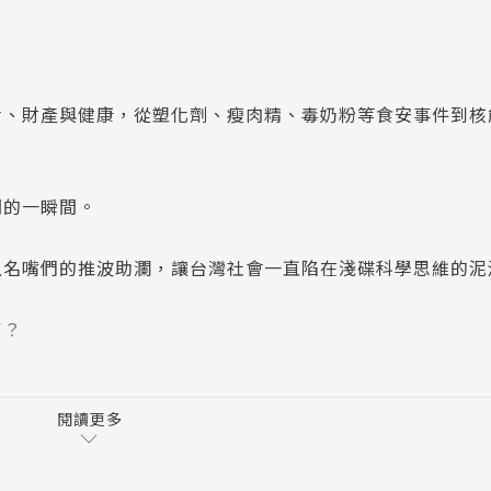
命、財產與健康，從塑化劑、瘦肉精、毒奶粉等食安事件到核
門的一瞬間。
上名嘴們的推波助瀾，讓台灣社會一直陷在淺碟科學思維的泥
了？
閱讀更多
種新藥，它會不會想要透過與媒體的串連，有形及無形地行銷