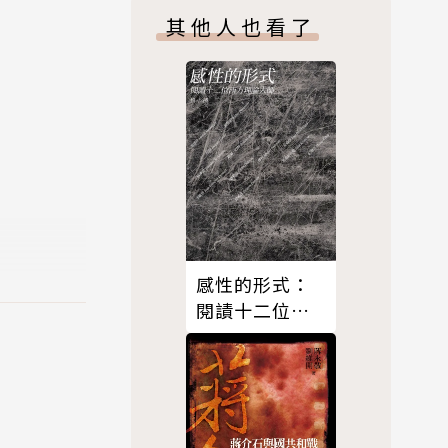
爭
其他人也看了
恐慌性的消
乘機掏光你
彈？
感性的形式：
會。
閱謮十二位西
方理論大師
類型：理論
期待讀者能
心理素質，