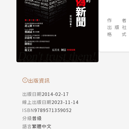
作 者
出 版 社
格 式
出版資訊
出版日期
2014-02-17
線上出版日期
2023-11-14
ISBN
9789571359052
分級
普級
語言
繁體中文