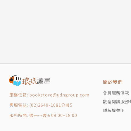
後 記 乘著新聞，讓科學帶你去旅行
版權頁
作者簡介
黃俊儒
國立臺灣師範大學科學教育所博士，現任中正大
專長是科學教育、科學傳播、公眾科學理解、科
曾獲教育部第一屆（96年度）全國傑出通識教育
著有《把理念帶進教室：通識教師實務錦囊》（
關於我們
會員服務條款
服務信箱: bookstore@udngroup.com
在「泛科學」有專欄：pansci.tw/archives/autho
數位閱讀服務
客服電話: (02)2649-1681分機5
隱私權聲明
服務時間: 週一～週五09:00~18:00