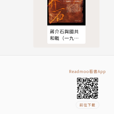
蔣介石與國共
和戰（一九四
五～一九四
九）修訂本
Readmoo看書App
前往下載