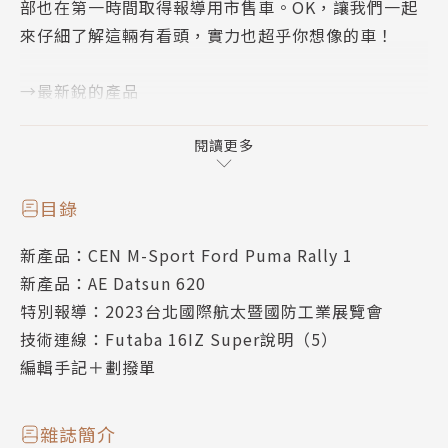
部也在第一時間取得報導用市售車。OK，讓我們一起
來仔細了解這輛有看頭，實力也超乎你想像的車！
→最新銳的產品
- CEN Racing M-SPORT Ford Puma Rally 1 1/8 RT
R
閱讀更多
... 1/8 電動四驅拉力車
- Associated AE Datsun 620
目錄
... 1/10 電動四驅大腳車
新產品：CEN M-Sport Ford Puma Rally 1
新產品：AE Datsun 620
→最紮實的技術單元
特別報導：2023台北國際航太暨國防工業展覽會
- Futaba 16IZ Super操作與功能使用說明（5）
技術連線：Futaba 16IZ Super說明（5）
...徹底發揮應有價值。
編輯手記＋劃撥單
→特別報導
2023年臺北國際航太暨國防工業展
雜誌簡介