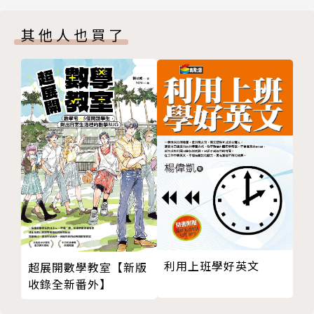
蔡維天
來就不存在。讀了這幾位語言學家的洞見，我感覺我的
其他人也買了
註釋
語言癌痊癒了。」
第三章 譬喻與修辭：語言癌的深度剖析
張榮興
知名作家 朱宥勳：
註釋
第四章 語言癌？語言使用的觀點
「語言學的專業長期被文學界忽略，這是很嚴重的問
徐嘉慧
題。所以我很慶幸有這本書的問世，藉著『語言癌』的
註釋
事件切入，用科普的精神以清晰明確的文字扼要示範了
第五章 語言潔癖 PK 語言癌
幾個語言學重要領域的思路，真的非常精彩。」
魏美瑤
註釋
中正大學講座教授 戴浩一：
第六章 語言癌：必也正名乎！附「語言癌不癌？」座
談會Q&A 精采紀錄
「本書的六位資深語言學家，這次跳脫他們長年鑽研的
利用上班學好英文
超展開數學教室【新版
何德華
議題，就社會大眾關心的「語言癌」提出他們的看法給
收錄全新番外】
註釋
大眾參考，也意圖把語言學以科普的方式介紹給社會，
版權頁
精神可嘉。」