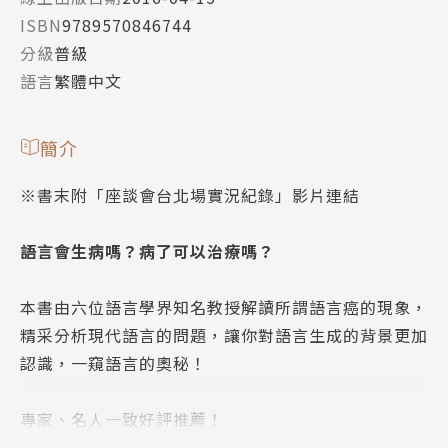
ISBN
9789570846744
分級
普級
語言
繁體中文
簡介
※書末附「座談會台北場實況紀錄」影片連結
語言會生病嗎？病了可以治療嗎？
本書由六位語言學界知名教授解讀所謂語言癌的現象，
精采分析現代語言的問題，讓你對語言生成的背景更加
認識，一窺語言的奧秘！
專家、名人一致好評推薦！