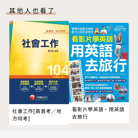
封底
其他人也看了
台灣語言學學會理事長 謝妙玲：
「語言學『重新與日常生活產生聯繫』，不僅能幫助我
們更加了解當下語言使用的豐富樣貌，還能讓我們重新
詮釋過去所未曾仔細思考的有趣現象。」
政治大學語言學研究所所長 張郇慧：
「從『做一個 XX 的動作』的說法開始，這幾位語言學
家讓我們看到語言的特質、語言的創新能力、人們理解
語言的能力，讓讀者能用更客觀的態度看待語言。」
看影片學英語，用英語
社會工作[高普考／地
去旅行
方特考]
清華大學語言學研究所教授 曹逢甫、
京劇、歌仔戲、影視演員 朱陸豪、