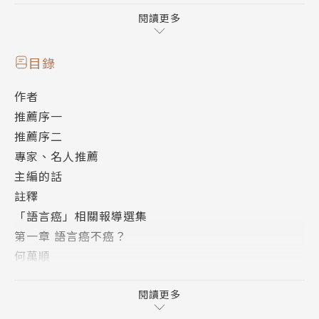
科技部部長 徐爵民：
閱讀更多
「欣見語言學家能以科普提高人們對語言科學的認識，
目錄
本書讓我們不僅能更客觀且深入的看待語言，也更能享
作者
受探索語言的樂趣。」
推薦序一
推薦序二
中央研究院院士、總統科學獎得主 李壬癸：
專家、名人推薦
主編的話
「相當難得，國內幾位傑出的語言學者，願意撥出時間
註釋
來談我們今日面臨的各種語言的問題，從語言學的角度
「語言癌」相關報導選集
去分析和說明，提出如何更準確地運用我們日常使用的
第一章 語言癌不癌？
語言，並希望能改善我們語文的表達能力。」
何萬順
註釋
哲學普及作家 朱家安：
第二章 別鬧了，余光中先生！——從生成語法的角度
閱讀更多
檢視語言癌之生成
「這本書提供了語言癌的初步『解方』：或許語言癌本