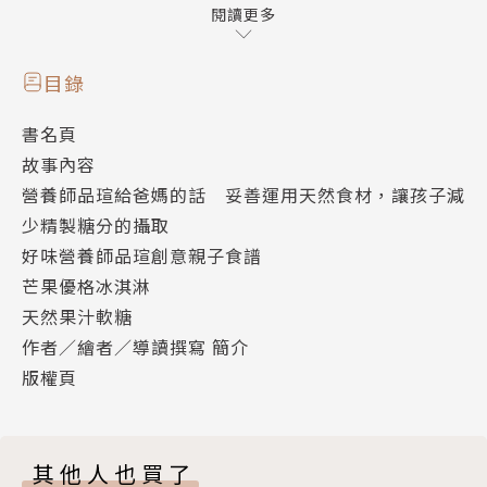
減少對甜味的依賴。
閱讀更多
特別收錄
目錄
好味營養師品瑄創意親子食譜
書名頁
。芒果優格冰淇淋
故事內容
。天然果汁軟糖
營養師品瑄給爸媽的話 妥善運用天然食材，讓孩子減
少精製糖分的攝取
《 為什麼不能吃那個？》食育系列繪本共四冊
好味營養師品瑄創意親子食譜
Vol.1《糖糖的神秘任務 》
芒果優格冰淇淋
Vol.2《小圓球的心願 》
天然果汁軟糖
Vol.3《誰是第一名？ 》
作者／繪者／導讀撰寫 簡介
Vol.4《咖啡因大探險 》
版權頁
在這套繪本中，作者透過俏皮可愛的故事，帶著孩子了
解過量的糖分、脂肪、添加物和咖啡因可能對身體造成
其他人也買了
的傷害，此外，還有專業營養師為父母撰寫的營養專