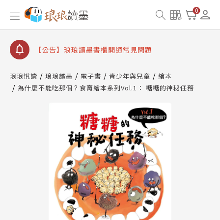
【公告】因 Readmoo 讀墨系統維護中，本站同步暫
0
停部分閱讀服務
【公告】琅琅讀墨數位閱讀資產合併與書櫃開通申請
【公告】琅琅讀墨書櫃開通常見問題
【公告】琅琅讀墨 3 分鐘完成書櫃開通與資產合併申
請圖文教學
琅琅悅讀
琅琅讀墨
電子書
青少年與兒童
繪本
【公告】琅琅書店服務升級重要說明及資產合併結果
為什麼不能吃那個？食育繪本系列Vol.1： 糖糖的神秘任務
查詢
【公告】因 Readmoo 讀墨系統維護中，本站同步暫
停部分閱讀服務