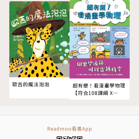
繪者 王秋香
喜歡孩子的畫，也喜歡為孩子畫畫。作品《妙妙魔術
師》獲第16屆信誼幼兒文學獎3-8歲圖畫書創作類佳作
獎，《好快樂唷！》獲第18屆0-3歲圖畫書創作類首
獎。畫風細膩、饒富童趣，讓人百看不厭。
導讀撰寫 好味營養師品瑄
「好味營養師品瑄」粉專版主，清新活潑又專業的形象
廣受眾多網友喜愛。中國醫藥大學學士、中國醫藥大學
歐吉的魔法泡泡
超有梗！看漫畫學物理
碩士，高考營養師，中華民國健身協會體適能C級教
【符合108課綱 X
練。《好味小姐的日常貓鮮食料理書》共同作者。在本
STEAM學習指標】
套繪本中，撰寫「營養師品瑄給爸媽的話」，並設計了
八道親子創意食譜。
Readmoo看書App