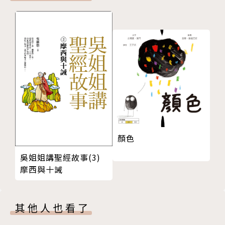
欄，以及可以親子同樂的創意食譜。和孩子一起透過閱
讀了解食物、同心協力製作健康美味的點心，在愉悅的
氣氛中培養好的飲食習慣，將是你給孩子最好的成長禮
物。
★3-6歲親子共讀，6歲以上自己閱讀
★有注音
★掃描qr code，可聽有聲書
顏色
作者介紹
吳姐姐講聖經故事(3)
作者 余治瑩
摩西與十誡
兒童文學作家、童書評論者。多次擔任兒童文學獎項評
審，現任海峽兩岸兒童文學研究會榮譽理事長。曾任中
華民國兒童文學學會秘書長及常務理事，亦曾擔任三之
其他人也看了
三出版總編輯與臺灣麥克總編輯。著有二十餘本繪本。