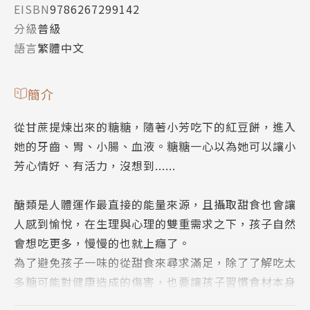
EISBN
9786267299142
分級
普級
語言
繁體中文
簡介
從甘蔗提煉出來的糖糖，隨著小芳吃下的紅豆餅，進入
她的牙齒、胃、小腸、血液。糖糖一心以為她可以讓小
芳心情好、有活力，沒想到......
醣類是人體運作最直接的能量來源，且攝取甜食也會讓
人感到愉悅，在生理與心理的雙重需求之下，孩子自然
會想吃更多，慢慢的也就上癮了。
為了避免孩子一味的從甜食來尋求滿足，除了了解吃太
多糖可能對健康造成的傷害，也要讓孩子習慣食材本身
的天然風味，從每一天的飲食著手，適時適量的攝取，