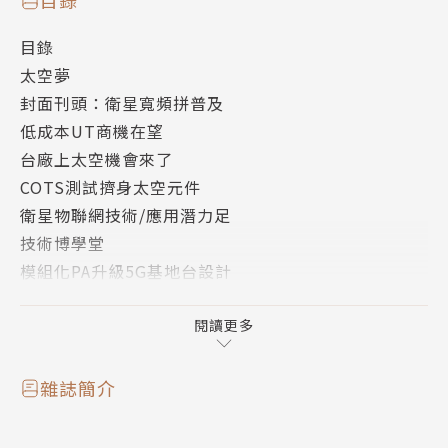
目錄
目錄
太空夢
封面刊頭：衛星寬頻拼普及
低成本UT商機在望
台廠上太空機會來了
COTS測試擠身太空元件
衛星物聯網技術/應用潛力足
技術博學堂
模組化PA升級5G基地台設計
單對乙太網路助攻建築節能
新興路由掃平AI工作效率瓶頸
閱讀更多
10Base-T1L SPoE設計揭密
高效視覺系統力促邊緣智慧化
雜誌簡介
韌體分析揭物聯網安全隱憂
OPC UA確保資料交換安全