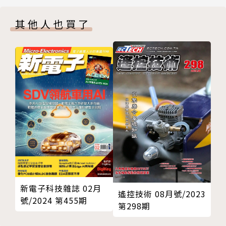
O-RAN RIC商機蓄勢待發
其他人也買了
物聯網技術/應用滲透各行各業
EEODB補測相容性風險迎刃解
O-RAN專網步入商業驗證階段
邊緣AI影像應用賦能智慧駕駛
深耕布局商用/乘用車智慧座艙
產品搶鮮報
產業即時通
廣告索引
劃撥單
新電子科技雜誌 02月
遙控技術 08月號/2023
號/2024 第455期
第298期