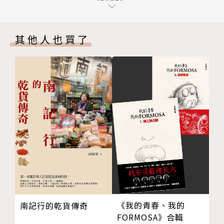
第七章 一世祖
們正在捍衛的是什麼？然後我們開始討論什麼是香港的
第八章 國
核心價值。」最終，林慕蓮試圖要脫離官方定義，不管
其他人也買了
後記
是英國人還是中國人的歷史框架，她想為香港書寫一部
誌謝
歷史，一部由香港人自己來詮釋的歷史。
版權
而這一切的起頭，將由一位有人說他是街頭藝術
家，有人說他是書法家，更有人說他是瘋子的「九龍皇
帝」曾灶財開始談起。曾灶財宣稱自己是土地的主人，
香港的國王，用他手中的筆跟墨，五十年來孜孜不倦地
「宣示主權」。九龍皇帝如同一個象徵，當年用肉身占
領街頭的香港人，試圖奪回自己的歷史和記憶的香港
人，在海外持續挑戰中共管控的香港人，接下來還需要
更多決絕的毅力跟反抗的意志。
《我的青春、我的
南記行的乾貨傳奇
作者簡介
FORMOSA》合輯