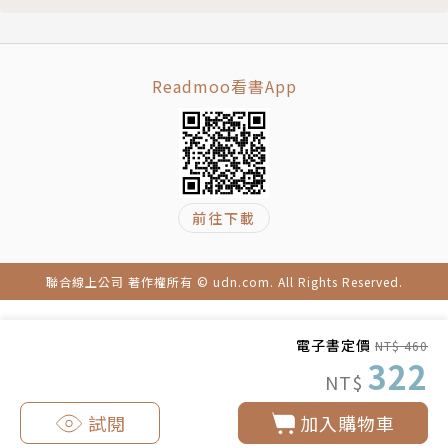
縮影、價值與文化衝突等結構問題。譯有林慕蓮《重返
天安門》、提摩希．史奈德《民族重建》、尼爾．弗格
森《末日》、馮客《獨裁者養成之路》等書籍。
Readmoo看書App
前往下載
聯合線上公司 著作權所有 © udn.com. All Rights Reserved.
電子書定價
NT$ 460
322
NT$
試閱
加入購物車