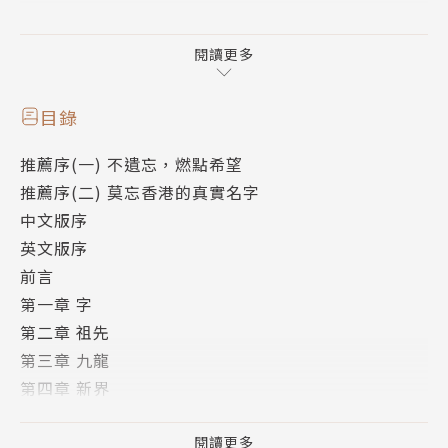
對英國政府而言，香港是一張沒有歷史、沒有過往
的白紙，英國前首相巴麥尊子爵說它是塊「荒蕪的礁
閱讀更多
岩」，前港英總督寶靈爵士說它是「亂源的溫床」，柴
契爾夫人認為香港只是牌桌上的籌碼。對中國政府而
目錄
言，香港是中國自古不可分割的一部分，是近百年國家
推薦序(一) 不遺忘，燃點希望
恥辱的根源，1997年回歸祖國是歷史時勢，沒有討論
推薦序(二) 莫忘香港的真實名字
的空間，也沒有改變的可能。在這其中，香港人都沒有
中文版序
置喙的餘地，如同鄧小平所說的：「中英的談判會由中
英文版序
國和英國解決……過去所謂三腳凳（中英港），沒有三
前言
腳，只有兩腳（中英）。」
第一章 字
第二章 祖先
當2019年反送中運動在香港風起雲湧、鎮壓不斷
第三章 九龍
升級時，本書作者、長年報導書寫中國議題的林慕蓮，
第四章 新界
開始深入研究香港歷史文獻，卻發現香港人在港英政
第五章 香港政府
府、中共政權的統治下，是如此缺乏自我的身分認同，
第六章 國皇
閱讀更多
歷史記憶是如此殘缺不全，遭到竄改，「我們是誰？我