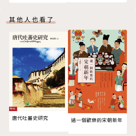
林慕蓮（Louisa Lim）
其他人也看了
澳洲墨爾本大學進階新聞中心（Centre for Adva
ncing Journalism）高級講師，《重返天安門》（Th
e People’s Republic of Amnesia）作者。林慕蓮
的父親為新加坡華人，母親為英國人，曾在香港度過童
年。1989年時她在英國利茲大學（Leeds Universit
y）主修當代中國研究，於2003年起先後任職於英國廣
播公司（BBC）與美國全國公共廣播電台（NPR），
派駐北京和上海長達十年。
譯者簡介
唐代吐蕃史研究
廖珮杏
過一個歡樂的宋朝新年
自由譯者。偏好議題性的人物故事，從中探討機制