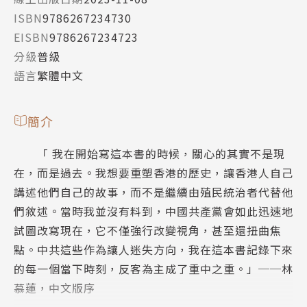
ISBN
9786267234730
EISBN
9786267234723
分級
普級
語言
繁體中文
簡介
「 我在開始寫這本書的時候，關心的其實不是現
在，而是過去。我想要重塑香港的歷史，讓香港人自己
講述他們自己的故事，而不是繼續由殖民統治者代替他
們敘述。當時我並沒有料到，中國共產黨會如此迅速地
試圖改寫現在，它不僅強行改變視角，甚至還扭曲焦
點。中共這些作為讓人迷失方向，我在這本書記錄下來
的每一個當下時刻，反客為主成了重中之重。」──林
慕蓮，中文版序