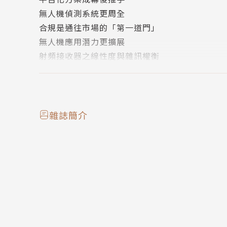
無人機偵測系統更周全
合規是通往市場的「第一道門」
無人機應用潛力更擴展
射頻接收器之線性度與雜訊權衡
Type-C電力/角色切換流程全都露
安全元件加碼嵌入式設計防護
人形機器人自主能力大躍進
PoE力挺WiFi AP供電需求
雜誌簡介
AI智慧製造科技峰會特別報導
S廊帶聚合產業動能
生成式AI激增能耗
智慧製造不中斷
智慧營運邁向永續
產業鏈協同合作
GAI打造智慧交通決策平台
円通卡位LEO/無人機新藍海