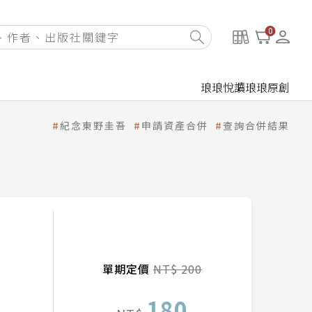
0
琅琅悅讀
琅琅原創
紀念東野圭吾
申請資產合併
查詢合併結果
單期定價
NT$ 200
180