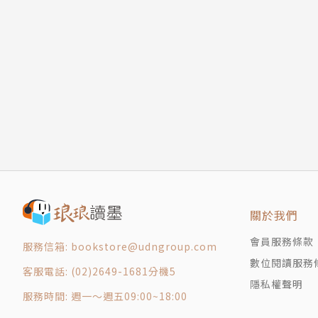
AI-RAN賦能5G展望6G
建立智慧車資安合規體系
CPO技術成光通訊破局關鍵
xMEMS微機電加值音訊與散熱
歐姆龍CT檢測儀助攻瑕疵檢測
產品搶鮮報
產業即時通
關於我們
會員服務條款
服務信箱: bookstore@udngroup.com
數位閱讀服務
客服電話: (02)2649-1681分機5
隱私權聲明
服務時間: 週一～週五09:00~18:00