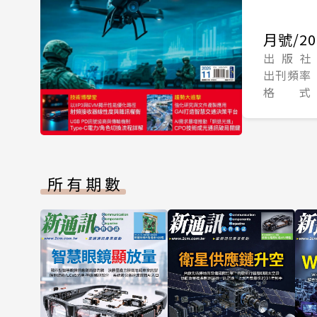
月號/20
出 版 社
出刊頻率
格 式
所有期數