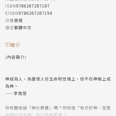
ISBN
9786267287187
EISBN
9786267287194
分級
普級
語言
繁體中文
簡介
/內容簡介/
神成為人，為要使人在生命和性情上，但不在神格上成
為神。
——李常受
你有聽說過「神化教義」嗎？你知道「有分於神，並逐
漸變化成為神」是什麼意思嗎？