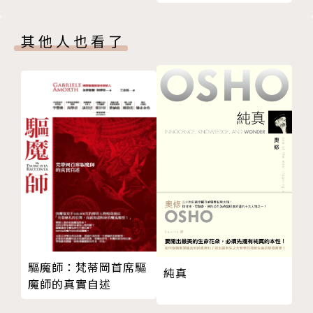
第四節 論述神化經文的最大特點——從未引述詩篇八
（郭承天、周復初、張證豪合編，2018年，聖經資源
十二篇6節
中心出版）"
其他人也看了
第五節 神經綸的目標是神化——從個人到團體的終極
完成
第六節 李常受的神化論述類型是「實際的」
第五章 「神化人者——『神』」的詮釋與分析
第一節 神化交換公式與虛己的內涵
第二節 基督的神人二性與人性的神化
第三節 道成肉身的擴張性意義
第四節 聖靈是神化人者
第五節 分析與歸納：一應俱全又別樹一幟的神化論述
第六章 「被神化者——『人』」的詮釋與分析
第一節 「被神化的『個人』」——信徒——的詮釋與
驅魔師：梵蒂岡首席驅
分析
純真
魔師的真實自述
第二節 「被神化的『團體人』」——教會——的詮釋
與分析