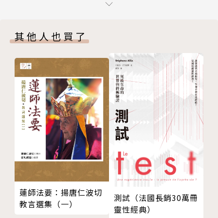
第一節 當代神化教義與其實踐方式的核心架構
從個人到團體的信仰實踐方式，透過在生活中與聖靈同
第二節 當代神化教義與其實踐方式的重要內容
工汲取生命的活力與動力，進而一同「逐漸變化成為
其他人也買了
第三章 整合性的分析理論框架：神化的核心架構與重
神」。
要內容
第一節 神化的核心架構與重要內容
/作者簡介/
第二節 「神化人者——『神』」：祂是怎樣的一位？
第三節 「被神化者——『人』」：人成為神的意義為
張證豪
何？
第四節 「神化的實踐方法」：人要如何成為神？
"國立政治大學宗教研究所宗教學博士，近年主要的研
第四章 李常受的神化論述發展歷程、基本內容與其特
究是新約希臘文、希臘教父與當代基督教的神化教義，
點
並撰寫與希臘文研究相關的論文。
第一節 李常受在發展神化論述前的主要教義與其發展
已出版著作：
歷程
《新約聖經希臘文輕鬆速成》
第二節 神化歷史與教義沿革的概述
（張證豪、郭承天、周復初、劉瑋倫著，2020年，聖
蓮師法要：揚唐仁波切
測試（法國長銷30萬冊
第三節 神化交換公式的特色——「但不在神格上」與
經資源中心出版）
教言選集（一）
靈性經典）
團體的神化
《改變形像：中國基督教本土與全球發展》