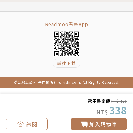
第三節 分析與歸納：從個人主義的氛圍回歸到教會建
造的目標
第七章 「神化的實踐方式」的詮釋與分析
Readmoo看書App
第一節 召會的運作模式及其演變歷程
第二節 神化需要人的合作與配合
第三節 基督徒生活
第四節 召會生活
前往下載
第五節 眾召會的行動
第六節 基督身體的建造
第七節 全球召會的「新約中的領導」
聯合線上公司 著作權所有 © udn.com. All Rights Reserved.
第八節 分析與歸納：從個人靈修到團體行動、從信徒
造就到教會建造
電子書定價
NT$ 450
第八章 總結：從西方個人靈修到召會團體實踐
338
NT$
第一節 神化教義在推廣上的突破、挑戰與展望
第二節 中國本土基督教神化思想與實踐的進展
試閱
加入購物車
第三節 提供基督教從自身神學傳統中發展神化教義的