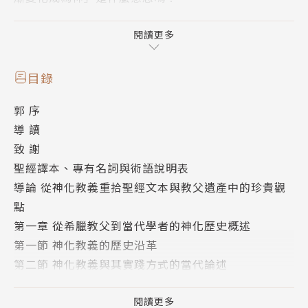
作者透過大量的文本分析，將從古至今的神化研究精要
濃縮於此書中，使讀者循序漸進地認識何謂「神化教
閱讀更多
義」，了解這與正統神學相得益彰的智慧。
更特別的是，作者不僅使用西方的文獻，亦在書中詳盡
目錄
介紹與分析東方起始的召會，透過實例將這教義從書中
郭 序
躍出，真真實實地環繞在我們周圍。
導 讀
致 謝
本書分為四大部分：
聖經譯本、專有名詞與術語說明表
第一：神化教義的歷史沿革與當代論述
導論 從神化教義重拾聖經文本與教父遺產中的珍貴觀
第二：神化教義的分析與歸納
點
第三：說明神化的實踐方式，並與傳統相較之異同
第一章 從希臘教父到當代學者的神化歷史概述
第四：分析與結論，並說明李常受，這位對近代神化論
第一節 神化教義的歷史沿革
述著力最深的神學家之一，在神化教義發展上的價值與
第二節 神化教義與其實踐方式的當代論述
地位。
第二章 當代神化教義與其實踐方式的核心架構與重要
內容
閱讀更多
「神化教義」不僅是古代教父們的屬靈傳承，更是一種