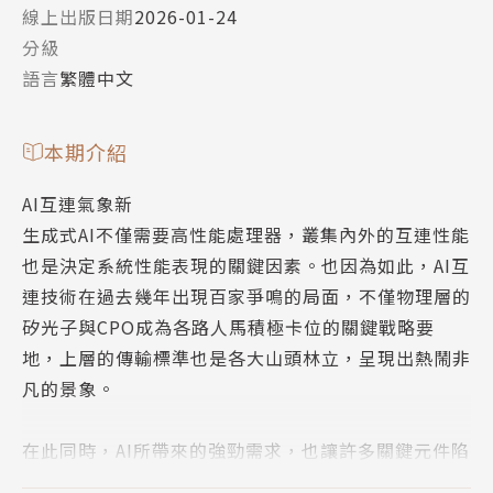
線上出版日期
2026-01-24
分級
語言
繁體中文
本期介紹
AI互連氣象新
生成式AI不僅需要高性能處理器，叢集內外的互連性能
也是決定系統性能表現的關鍵因素。也因為如此，AI互
連技術在過去幾年出現百家爭鳴的局面，不僅物理層的
矽光子與CPO成為各路人馬積極卡位的關鍵戰略要
地，上層的傳輸標準也是各大山頭林立，呈現出熱鬧非
凡的景象。
在此同時，AI所帶來的強勁需求，也讓許多關鍵元件陷
入供應短缺的情況。除了眾所周知的記憶體之外，EML