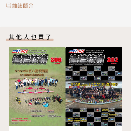
放大器架構與應用需求好速配
雜誌簡介
Agentic AI建構自主決策夥伴
AI輔助開發引領智慧協作時代
英濟深耕雷射空間掃描與運算
其他人也買了
6G將成AI時代網路基建
DisplayPort/HDMI各擁山頭
產品搶鮮報
產業即時通
廣告索引