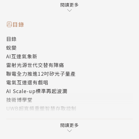
雷射光源也正處於嚴重缺貨狀態。身為AI硬體供應鏈的
閱讀更多
成員，今年的產業競爭不只要比技術、比速度，也要比
供應鏈管理能力，能拿得到關鍵零組件供應的業者，才
目錄
能成為贏家。
目錄
蛻變
另一方面，雖然光進銅退是業界公認的趨勢，但基於電
AI互連氣象新
氣訊號的高速傳輸技術仍在不斷發展。光電共存，各自
雷射光源世代交替有陣痛
努力的情況，仍將持續一段時日。
聯電全力推進12吋矽光子量產
電氣互連還有戲唱
AI Scale-up標準再起波瀾
技術博學堂
UWB超寬頻重塑智慧存取控制
ML-DPD提升5G基地台能效
3D雙目相機自動校正不走鐘
閱讀更多
Thread 1.3連結智慧家庭