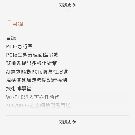
驗證流程向來嚴謹，這也意味著產品的測試驗證需要耗
閱讀更多
費更長時間。在這個分秒必爭的時代，如何在品質與速
度之間取得平衡，將是PCIe生態系必須面對的課題。
目錄
同時，PCIe應用領域極為廣泛，並不是所有應用都需
目錄
要最新技術。該怎麼調和不同應用族群的需求，也將成
PCIe急行軍
為PCIe生態治理上的考驗。
PCIe生態治理面臨挑戰
艾飛思提出多樣化對策
AI需求驅動PCIe防禦性演進
規格演進加速考驗認證機制
技術博學堂
Wi-Fi 8邁入可靠性時代
400/800G乙太網驗證看門道
資料中心電源邁向數位控制
觸控顯示功能進駐EV充電站
閱讀更多
多相機同步曝光設計精準融合