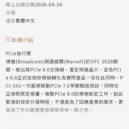
線上出版日期
2026-04-24
分級
語言
繁體中文
本期介紹
PCIe急行軍
博通(Broadcom)與邁威爾(Marvell)於OFC 2026期
間，推出其PCIe 6.0交換器、重定時器晶片，宣告PCI
e 6.0正式從技術規格轉化為實際產品。但在此同時，P
CI-SIG一方面將啟動PCIe 7.0早期驗證測試，同時也
正按照既定規畫，推動PCIe 8.0的規格制定工作。如此
緊湊的技術升級時程，不僅是為了回應產業的需求，更
是為了在AI基礎建設領域保有一席之地。
然而，為確保PCIe技術的互通性與相容性，PCI-SIG的