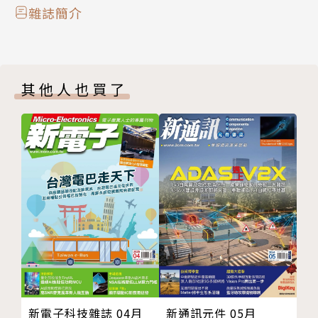
AI智慧工廠部署策略論壇特別報導
雜誌簡介
製造業AI化加速 決策治理同步升級
破除資料孤島困境 邁向代理型AI
資料治理先行 加速工廠AI
其他人也買了
量子威脅近逼 關鍵場域強化防線
LLMOps驅動企業AI營運轉
負責任AI治理與評測關鍵解析
藍牙資安防護逐步完善
產品搶鮮報
產業即時通
新電子科技雜誌 04月
新通訊元件 05月