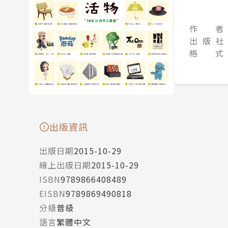
作 者
出 版 社
格 式
出版資訊
出版日期
2015-10-29
線上出版日期
2015-10-29
ISBN
9789866408489
EISBN
9789869490818
分級
普級
語言
繁體中文