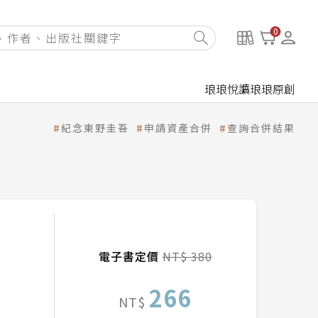
0
琅琅悅讀
琅琅原創
紀念東野圭吾
申請資產合併
查詢合併結果
電子書定價
NT$ 380
266
NT$