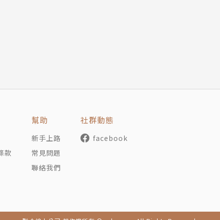
好空間＋好設計，早已圍繞在身邊好久好久…
又具備什麼樣的魔力？
台灣生活品質、創造MIT心價值的關鍵50人，受訪名單有
石大宇、AKIBO李明道、不二良、謝英俊、黃聲遠、竇騰
、有情門到法藍瓷……，從「看、食、住、用、穿、享」，介
認識非看不可的在地指標性設計。
幫助
社群動態
新手上路
facebook
人私推薦，分享他們心中最喜愛的１００個在地好創意＋好
條款
常見問題
創意從絲瓜架、訓練檳榔西施CPR、天母土地公廟到夜市；
聯絡我們
原來好靈感就在生活中，好創意天天都在體驗。此外，更力邀
不扣、溫暖厚實的在地幸福好感覺！