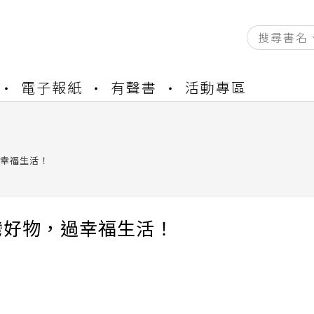
資產合併結果查詢
電子報紙
有聲書
活動專區
中，本站同步暫停部分閱讀服務
書櫃開通申請
與資產合併申請圖文教學
資產合併結果查詢
幸福生活！
中，本站同步暫停部分閱讀服務
灣好物，過幸福生活！