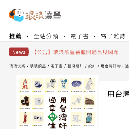
【公告】琅琅書店服務升級重要說明及
推薦
全站分類
電子書
電子雜誌
【公告】因 Readmoo 讀墨系統維護
【公告】琅琅讀墨數位閱讀資產合併與
【公告】琅琅讀墨書櫃開通常見問題
News
【公告】琅琅讀墨 3 分鐘完成書櫃開通
【公告】琅琅書店服務升級重要說明及
琅琅悅讀
琅琅讀墨
電子書
藝術設計
設計
用台灣好物，過
【公告】因 Readmoo 讀墨系統維護
用台