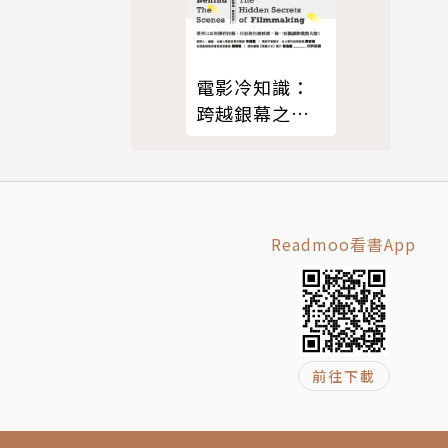
電影冷知識：
跨越銀幕之
外，我們都想
：蕭□陽、古
探索的電影製
璜張李玉菁、
造祕密
紹他們如何創
Readmoo看書App
空間＋好願
好空間有宜
六位創意達
前往下載