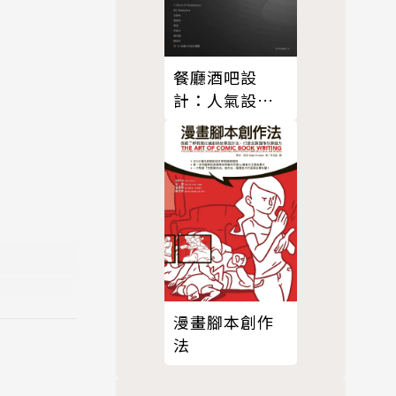
餐廳酒吧設
計：人氣設計
師的餐飲空間
美學
漫畫腳本創作
法