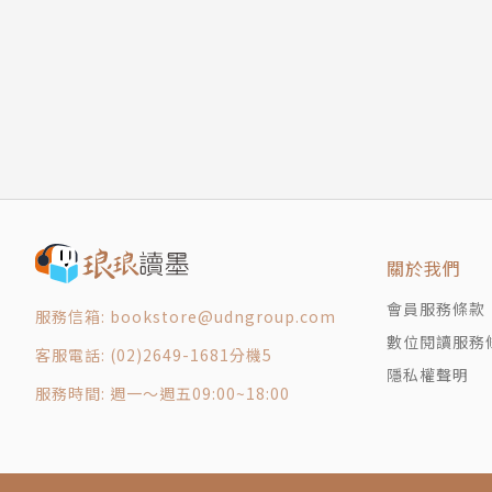
廖偉立建築師事務所 台中救恩堂
邱文傑 921地震紀念館
你發現了嗎？這些，讓你怦然心動的在地好物＋
曾瑋 威尼斯建築雙年展台灣館
小智研發 花博流行館
究竟，他們是如何發生？背後有哪些精采故事？
用 USE 吳東龍 ─ 用的設計小散步
25togo 潛水傘
本書從內行人嚴選精神、從創意根源，採訪了改變
iloomi Prairie Lily燭臺
又文、陳劭彥、聶永真、王千睿、夏姿、王俠軍、
水越設計事務所 桌上風景系列
宏達電設計、好樣、蘑菇、The One、器研所
天晴設計事務所 隱形鐘
造「台灣不一樣」的精采故事與想法，帶領讀者
關於我們
[Booday] 蘑菇
會員服務條款
服務信箱: bookstore@udngroup.com
[DragonFly Gallery] 清庭
為了發掘更多生活小確幸，書中更邀集50位文創
數位閱讀服務
[Macro Maison] 有情門設計家具
客服電話: (02)2649-1681分機5
景，集體勾勒出屬於台灣創意的心頭好。他們的好
隱私權聲明
[Lovely Taiwan] 台灣好，店
蘭湧泉、台灣高山、安平樹屋到花東縱谷……，
服務時間: 週一～週五09:00~18:00
[Bamboola] 大禾竹藝工坊
人，從6大角度，推薦新生活場域地點，尋找不折
[RÜSKASA] RÜSKASA設計家具
穿 WEAR 杜祖業 ─ 穿的設計小散步
葉怡蘭 × PEKOE食品雜貨鋪