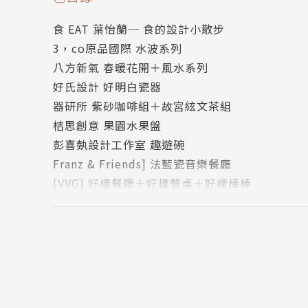
好樣本事入選全球20大最美書店
食 EAT 葉怡蘭─ 食的設計小散步
八方新氣入主國際設計界的最高殿堂──義大利
3，co原品國際 水波系列
2012年 WHO’S NEXT?
八方新氣 春暖花開＋風水系列
AND MORE TO COME...
好氏設計 好明白瓷器
器研所 紫砂咖啡組＋故宮絃文茶組
其實，台灣創意早已出乎你的意料之外！
桔思創意 果園水果盤
１００％在地最好——讓台灣更有想像力、讓在
彭喜埶設計工作室 趣遊碗
為什麼每次揹著蘑菇背包，溫潤的手感，總覺得
Franz & Friends] 法藍瓷音樂餐廳
躺在你CD架上的是聶永真設計的「林宥嘉：感官
[VVG] 好樣餐廳＋好樣餐桌＋好樣棒棒
窗邊角落是不是該擺張朵兒咖啡的有情門羅德列
[The One] 南園人文休閒客棧
好樣餐廳的創意料理總是給你味蕾不一樣的精采
[akuma caca] 可可設計人文咖啡
從沒想過，能在北投圖書館重拾國外才有的閱讀
住 LIVE 阮慶岳─ 住的設計小散步
上次在宜蘭車站前仰望丟丟銅森林公園的綠色棚
九典聯合建築事務所 北投圖書館
只有走進了好樣本事，才懂得玩物喪志的美好人
黃聲遠建築師事務所 丟丟銅森林公園
好幾次都差點打翻akuma caca有稜有角的不規
謝英俊 八八水災重建案
走進東區巷弄就會看見STAY REAL的「Mous