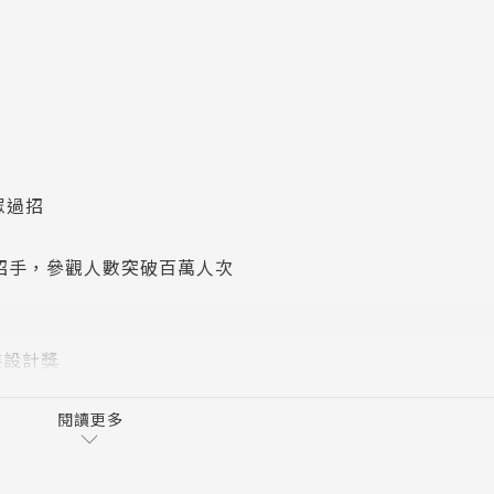
眾過招
頭招手，參觀人數突破百萬人次
裝設計獎
國獨立音樂大獎最佳包裝設計獎
閱讀更多