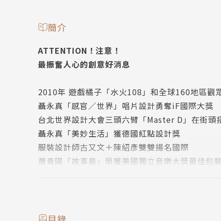
簡介
ATTENTION！注意！
最振奮人心的創意好消息
2010年 遊戲橘子「水火108」和全球160地區觀
聶永真「感官∕世界」唱片設計勇奪iF國際大獎
台北世界設計大會三頭六臂「Master D」在街
聶永真「美妙生活」獲德國紅點設計獎
服裝設計師古又文＋陳紹彥雙雙揚名國際
蕭青陽「故事島」榮獲美國獨立音樂大獎最佳包
ASUS「TF201變形金剛」橫掃歐美市場
2011年 蕭青陽「After 75 Years」榮獲美
謝英俊拿下年度「柯里史東」設計獎
「北投圖書館」入選全球最美25大公立圖書館
目錄