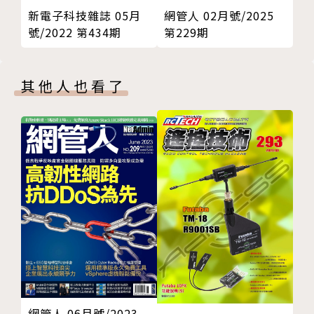
仁
新電子科技雜誌 05月
網管人 02月號/2025
專訪力積電技術長室技術處長葛永年
號/2022 第434期
第229期
新品上市
產業特搜
其他人也看了
廣告索引
網管人 06月號/2023