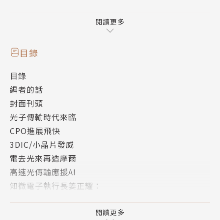
CPO相較傳統的可插拔式光收發模組，在效能與尺寸
等方面更有優勢。可插拔式光收發模組透過機械製程整
閱讀更多
合光收發相關元件，並安裝在基板外緣，與電子元件的
距離較遠，因此訊號傳輸較容易耗損及延遲。
目錄
目錄
CPO則透過半導體製程將光子傳輸相關元件，直接封
編者的話
裝在電子元件附近，不僅縮小晶片尺寸，更能減少傳輸
封面刊頭
的延遲與耗能。得益於半導體製程的特性，CPO若是
光子傳輸時代來臨
進入量產，其成本可望大幅降低。同時，目前台灣的C
CPO進展飛快
PO技術多數採用矽光子，為矽光子帶來商業化契機。
3DIC/小晶片發威
業界多年研究矽光子技術的成果，也成為CPO應用發
電去光來再造摩爾
展的重要助力。
高速光傳輸應援AI
知微電子執行長姜正耀：
散熱/省電/高成本挑戰步步逼近
混合訊號導致誘因失敗
閱讀更多