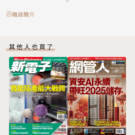
智慧手錶功能日益多元
AI帶旺資料通訊需求
雜誌簡介
AI永續轉型新浪潮打造產業綠色科技力
電氣化/智慧化雙引擎帶動
全面盤點合規重點
其他人也買了
全球局勢動搖製造業穩定性
技術刊頭
穩定/低功耗
兼顧電源/訊號磁性
標準化評估空間音效(2)
添加雜訊模型與初始參數最佳化
多角度/距離全方位萬無一失
優化生產流程增強永續性
設計簡易/安裝簡便/易用性高
專訪Microchip FPGA部門行銷總監Venki Narayanan
專訪SGS互聯與產品事業群汽車產業服務中心總監康乃