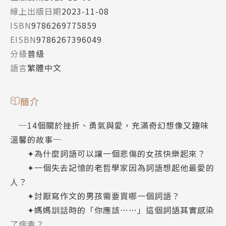
線上出版日期
2023-11-08
ISBN
9786269775859
EISBN
9786267396049
分級
普級
語言
繁體中文
簡介
─14個關於挫折、勇氣與愛，充滿奇幻想像又趣味
溫馨的故事─
✦為什麼詞語可以讓一個悲傷的女孩快樂起來？
✦一個失去記憶的老哲學家因為詞語想起他最愛的
人？
✦討厭寫作文的男孩需要買哪一個詞語？
✦媽媽訓話時的「你應該……」這個詞語其實感染
了病毒？