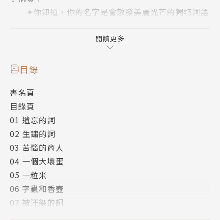
✦你知道，你的名字是會散發美麗光芒的獨特詞語
嗎？
閱讀更多
這裡有一家白狐店長和黑貓店員開的小小店鋪，
店內書架上擺的不是書，而是琳琅滿目的神奇瓶
目錄
子。
書名頁
瓶子裡裝著人們在日常生活中遺忘的各種詞語，
目錄頁
這些詞語當中，有的長得像一頭大象，有的像隻小
01 遺忘的詞
白兔，
02 生鏽的詞
有的會散發出漿果的香氣，有些聞起來卻像冰淇
03 苦惱的商人
淋。
04 一個大壞蛋
當人們心情低落或遇到疑難雜症時，
05 一粒米
他們會走進來，向白狐購買那些神奇瓶子。
06 字蟲和香壺
只要依照瓶子上的使用說明，就能重新想起那些曾
07 被汙染的詞
經讓自己感到快樂的事。
08 生病的思想家