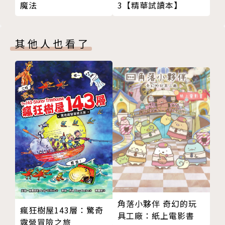
3【精華試讀本】
魔法
大獎，作品也備受國際讀者肯定，透過書中溫暖的文
字，帶領閱讀的孩子們感受內心的渴求，認識並且接受
真實的自己。
其他人也看了
本書特色
★大字注音，輔助閱讀，培養孩子自主閱讀能力
★從故事情節中同理人物角色的遭遇與感受，提升
情緒處理能力
★透過精美的插畫與附贈明信片，強化學習指標的
美感領域
適讀年齡：大字注音，7～10歲適讀
學習範圍：文學選讀、語文表達
符合108課綱概念核心素養：人際關係與團隊合
角落小夥伴 奇幻的玩
作、系統思考與解決問題、身心素質與自我
瘋狂樹屋143層：驚奇
具工廠：紙上電影書
露營冒險之旅