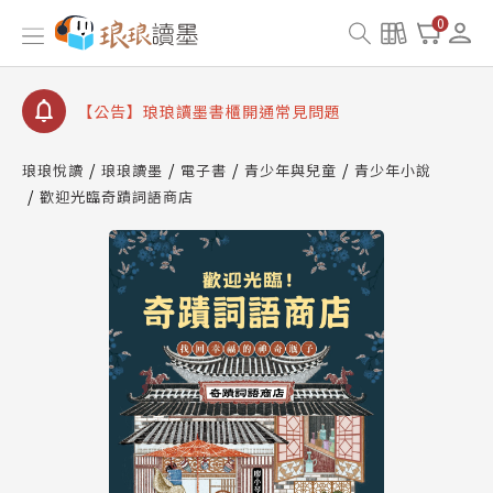
【公告】因 Readmoo 讀墨系統維護中，本站同步暫
0
停部分閱讀服務
【公告】琅琅讀墨數位閱讀資產合併與書櫃開通申請
【公告】琅琅讀墨書櫃開通常見問題
【公告】琅琅讀墨 3 分鐘完成書櫃開通與資產合併申
請圖文教學
琅琅悅讀
琅琅讀墨
電子書
青少年與兒童
青少年小說
【公告】琅琅書店服務升級重要說明及資產合併結果
歡迎光臨奇蹟詞語商店
查詢
【公告】因 Readmoo 讀墨系統維護中，本站同步暫
停部分閱讀服務