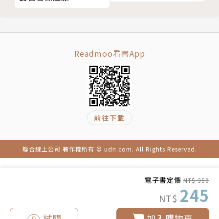
作者簡介
廖小琴
Readmoo看書App
筆名麥子，代表作包括《大熊的女兒》、《棉婆婆
睡不著》、《灰伯爵》、《我的外婆在鄉下》、《走出
黑森林的男孩》等作品。曾獲中國作家協會全國優秀兒
童文學獎、豐子愷兒童圖畫書獎、「大白鯨」原創幻想
前往下載
兒童文學獎、信誼圖畫書獎等榮譽。作品被翻譯為英
語、法語、阿拉伯語、尼泊爾語等語言出版，並入選備
受國際讀者矚目的德國國際青年圖書館「白烏鴉大獎」
聯合線上公司 著作權所有 © udn.com. All Rights Reserved.
書目。
電子書定價
NT$ 350
245
NT$
試閱
加入購物車