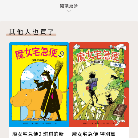
09 了不起的貓
閱讀更多
可是白狐店長畢竟活了上千年，見過的客人可多
10 奇怪的客人
了，
11 喚醒沉睡的字
每當遇到奧客上門就會假裝打瞌睡，或是派黑貓來
其他人也買了
12 新名字
場詞語的惡作劇。
13 撿詞語
只有在看見詞語受了傷或生鏽、變得瘦小虛弱時，
14 胖蟲子
這隻老狐狸才會心軟，幫這些詞語進行「維修」，
版權頁
讓它們重拾活力。
但一個接一個等待幫助的客人走進店裡，
白狐和黑貓這對搭檔該怎麼運用手中美麗的詞語
瓶，
幫助人們找回勇氣，獲得幸福呢？
♪ 當你想起了那些你曾經遺忘的詞語，
你就能夠成為更美好的自己 ♪
這部簡單可愛的童話，充滿極富童趣的奇思妙想，
魔女宅急便 特別篇
魔女宅急便2 琪琪的新
同時展現出詞語的獨特魅力。作者不僅曾榮獲多項童書