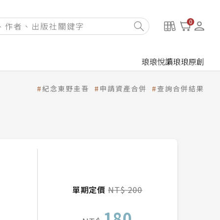
0
琅琅悅讀
琅琅原創
紀念東野圭吾
申請資產合併
查詢合併結果
單期定價
NT$ 200
180