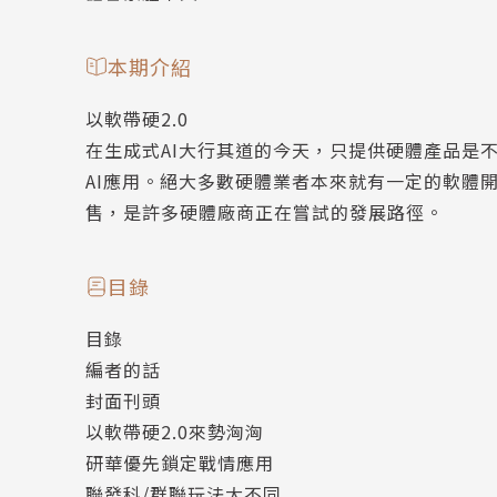
本期介紹
以軟帶硬2.0
在生成式AI大行其道的今天，只提供硬體產品是
AI應用。絕大多數硬體業者本來就有一定的軟體
售，是許多硬體廠商正在嘗試的發展路徑。
目錄
目錄
編者的話
封面刊頭
以軟帶硬2.0來勢洶洶
研華優先鎖定戰情應用
聯發科/群聯玩法大不同