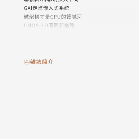
GAI走進嵌入式系統
微架構才是CPU的護城河
CMOS 2.0開闢新道路
文化底蘊的溝通素養
頭戴裝置競爭白熱化
捷克政策利多連發
台捷半導體合作空間大
雜誌簡介
AI智慧汽車高速向前
CPO設計/多物理模擬全面應援
全球製造業大舉南進印度
技術刊頭
車用數位鑰匙測試保安全
耦合電感優化ADAS效能
SDV軟體容器威脅不容輕忽
優化車用逆變器緩解里程焦慮
衛星位置估算八九不離十