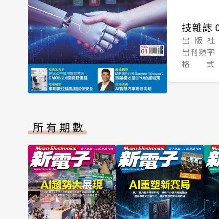
技雜誌 0
出 版 社
出刊頻率
格 式
所有期數