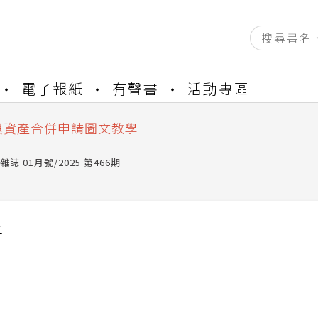
資產合併結果查詢
電子報紙
有聲書
活動專區
書櫃開通申請
與資產合併申請圖文教學
資產合併結果查詢
書櫃開通申請
誌 01月號/2025 第466期
子