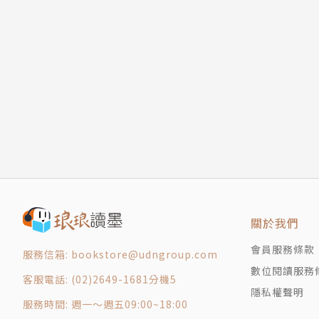
ADPF改善遊戲動態效能體驗
善用接地提升CAN訊號穩定
SPD力保電力系統安全
樹莓派應用眉角全解析
AI影像辨識/預測助攻生物保育
高整合/低電壓射頻前端再進化
光與AI融合深化感測技術/應用
2025物聯網/邊緣AI深度結合創新局
新品上市
產業特搜
廣告索引
關於我們
交流卡
會員服務條款
服務信箱: bookstore@udngroup.com
劃撥單
數位閱讀服務
封底
客服電話: (02)2649-1681分機5
隱私權聲明
服務時間: 週一～週五09:00~18:00