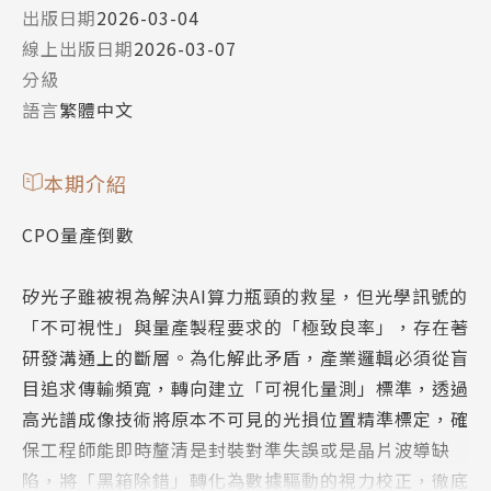
出版日期
2026-03-04
線上出版日期
2026-03-07
分級
語言
繁體中文
本期介紹
CPO量產倒數
矽光子雖被視為解決AI算力瓶頸的救星，但光學訊號的
「不可視性」與量產製程要求的「極致良率」，存在著
研發溝通上的斷層。為化解此矛盾，產業邏輯必須從盲
目追求傳輸頻寬，轉向建立「可視化量測」標準，透過
高光譜成像技術將原本不可見的光損位置精準標定，確
保工程師能即時釐清是封裝對準失誤或是晶片波導缺
陷，將「黑箱除錯」轉化為數據驅動的視力校正，徹底