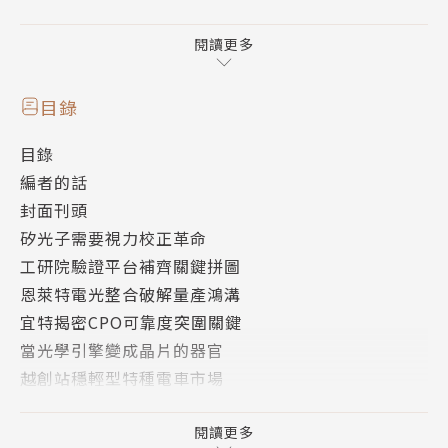
解決量產時的卡關困境。
閱讀更多
此外，在CPO封裝面臨「不可重工」的報廢風險下，
設計端必須導入電光一體化的EPDA工具，填補電子ED
目錄
A與光學模擬間的技術空白。在此嚴苛的生存邏輯下，
目錄
具備從設計工具、精密驗證到執行封測完整生態的台灣
編者的話
供應鏈，因能大幅降低從原型到量產的轉換損耗，將優
封面刊頭
先成為2027 年全球AI巨頭實現「光進銅退」轉型時，
矽光子需要視力校正革命
最關鍵的量產技術後盾。
工研院驗證平台補齊關鍵拼圖
恩萊特電光整合破解量產鴻溝
宜特揭密CPO可靠度突圍關鍵
當光學引擎變成晶片的器官
越創站穩輕型特種電車市場
AI也瘋狂
衛星應用服務價值浮現
閱讀更多