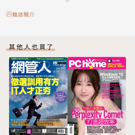
AI資料中心電源邁向新時代
AI眼鏡關鍵技術全面啟動
雜誌簡介
Submer展開兩頭布局
記憶體風暴考驗電子產業
技術刊頭
其他人也買了
FEDS革新PCB與電源設計
資料驅動的電網智慧化轉型
高速設計SIPI模擬應用
專業服務價值凸顯
新品上市
產業特搜
廣告索引