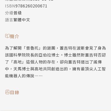
ISBN
9786260200671
分級
普級
語言
繁體中文
簡介
為了解開「普魯托」的謎團，蓋吉特在波斯會見了身為
該國科學院院長的亞伯拉博士。博士雖然對蓋吉特否認
了「高地」這個人物的存在，卻向蓋吉特道出了謠傳
中，天馬博士與高地共同創造出的，擁有最頂尖人工智
能機器人的傳說……
目錄