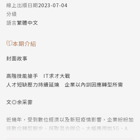
線上出版日期
2023-07-04
分級
語言
繁體中文
本期介紹
封面故事
高階技能搶手 IT求才大戰
人才短缺壓力持續延燒 企業以內訓因應轉型所需
文◎余采霏
近幾年，受到數位經濟以及新冠疫情影響，企業紛紛加
速數位轉型腳步、採取混合辦公，大幅應用如5G、A
I、雲端、物聯網等新興技術，然而相應的IT人力短缺