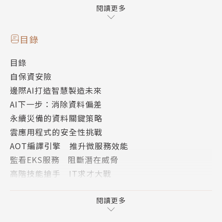
也成為各行各業普遍面臨的難題。許多調查均顯示，非
閱讀更多
但人才招募不易，留才也是困難重重，尤其是針對高階
好手，檯面下的拉鋸只能用暗潮洶湧來形容。
目錄
目錄
普遍來看，軟體開發類相關人才仍是企業需求的大宗，
自保資安險
但新興技術相關工作機會的成長幅度卻不容小覷，此
邊際AI打造智慧製造未來
外，在法規要求下，資訊安全也是企業關注的重點，相
AI下一步：消除資料偏差
關人才的招募也成一大挑戰。由於對外人才招募挑戰
永續災備的資料關鍵策略
大，許多企業紛紛將焦點轉向從內部既有人員培訓，提
雲應用程式的安全性挑戰
供相關教育訓練甚至樂意為員工支付考取證照費用。另
AOT編譯引擎 推升微服務效能
外，產學共同攜手加速人才培育也是常見的應對作法。
監看EKS服務 阻斷潛在威脅
高階技能搶手 IT求才大戰
此外，許多專家也強調，IT從業人員應該一改過去的
焦點轉向內部技能提升 固樁人才加薪不手軟
舊思維，從支援角色轉向主導的心態，並且結合自身的
IT思維化被動為主動 企業包班重AI資料分析
閱讀更多
興趣提升技能與學習，才能真正地協助企業解決雙軸轉
爭奪優秀人才暗潮洶湧 強技術善整合最有利
型挑戰下的痛點，成為企業不可或缺的人才。