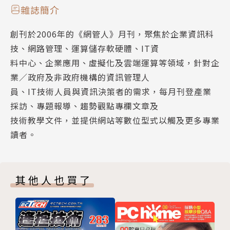
提升人力資源素質 由上而下推動技能轉型
雜誌簡介
資安人才缺乏加劇風險 產學聯手深化耕耘
專題報導
創刊於2006年的《網管人》月刊，聚焦於企業資訊科
加速運算兼顧永續環保 伺服器秀液冷與材料科學
技、網路管理、運算儲存軟硬體、IT資
永續課題落地醫療業 從機房著手合規綠建築
零信任工業網路
料中心、企業應用、虛擬化及雲端運算等領域，針對企
國際情勢牽動供應鏈 物聯網優化營運降衝擊
網增強產線韌性
業／政府及非政府機構的資訊管理人
零信任工業網路 增強產線韌性
鞏固IT/OT網路安全 防禦勒索軟體入侵攻擊
員、IT技術人員與資訊決策者的需求，每月刊登產業
IIoT資安首重可用性 風險通報取代阻斷
採訪、專題報導、趨勢觀點專欄文章及
從工控安全角度切入 搭建XIoT防護網
文◎洪羿漣
技術教學文件，並提供網站等數位型式以觸及更多專業
網路存取控管再進化 解決IT/OT混合式威脅
讀者。
增強威脅偵測準確度 避免干擾工業場域運行
人工智慧、邊緣運算、雲端運算等資訊科技應用逐漸成
企業持續加碼邊緣運算 IT自動化方案大獲青睞
熟，利用數位科技推動企業轉型已成為各行業的共同目
防技術外流鞏固競爭力 保護國家關鍵科技成要務
標。面對全球市場需求迅速變化和競爭壓力，台灣製造
其他人也買了
ESXi Host Client快速上手 直覺化操作管理更方便
業正將數位化和商業模式轉型視為保持競爭優勢的關鍵
vSphere 8 U1亮點巡禮 試玩vCP組態設定檔機制
方向。藉由工業物聯網（IIoT）讓應用場域設備資源相
NSX微分段防火牆絕配 惡意位址阻擋功能上線
互連接，以便統一蒐集資料存放到邊緣或雲端部署的人
肉搜神器theHarvester 學APT攻擊找開源情資
工智慧平台，協助IT/OT協同作業，便可提升生產品