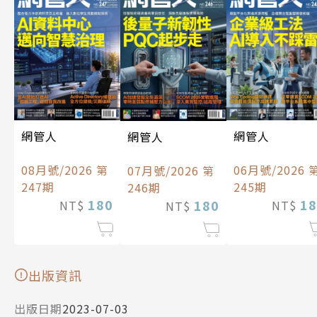
網管人
網管人
網管人
08月號/2026 第
06月號/2026 
07月號/2026 第
247期
245期
246期
180
18
180
NT$
NT$
NT$
出版資訊
出版日期
2023-07-03