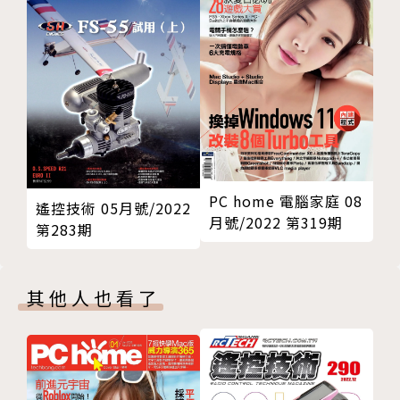
上手vSphere從頭學起 兩大基礎元件部署入門（下）
質、預測性維護，甚至是創造更多附加價值。
然而，加密勒索攻擊手法不斷變化，硬體與軟體漏洞層
出不窮，國際供應鏈陸續爆發資安攻擊入侵事件。一旦
運營場域的特定機械設備或嵌入式系統遭受擴散感染，
將導致業務中斷，造成難以估計的損失。製造業者須採
取更加積極主動、前瞻性的作法，達到零信任原則的目
標，才可減輕潛藏的資安風險。
PC home 電腦家庭 08
遙控技術 05月號/2022
月號/2022 第319期
第283期
產業趨勢
國際情勢詭譎牽動數位供應鏈
其他人也看了
布局物聯網優化營運降低衝擊
疫情延燒催促企業數位轉型 地緣衝突引發通膨物料短
缺