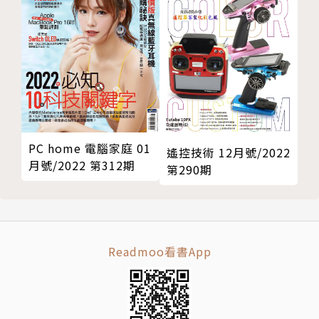
文◎Howie Su（產業分析師）
地緣政治事件除帶來不確定性外，也同時影響物流、金
流、資訊流，與人流的限制。以俄烏戰爭而言，烏克蘭
戰爭加劇了供應中斷和通膨危機，印度電子與資訊科技
部長Rajeev Chandrasekhar指出：「俄羅斯與烏克蘭
的衝突影響包括半導體產業在內的眾多供應鏈。持續的
PC home 電腦家庭 01
衝突可能對氖氣和六氟丁二烯氣體的供應產生不利影
遙控技術 12月號/2022
月號/2022 第312期
第290期
響，這些氣體是製造半導體芯片的基本元素。」。
同時，為對抗中國半導體供應鏈的崛起，美國通過520
億美元補助的晶片法案（Chips and Science Act）強
Readmoo看書App
化關鍵物資掌握度與供應鏈韌性，同時預計在十年內投
入2,000億美元作為半導體研究預算，由於晶片供應鏈
問題已衝擊汽車、武器、電動遊戲等產品的生產，已成
為美國國安問題，該法案由兩黨支持並通過。