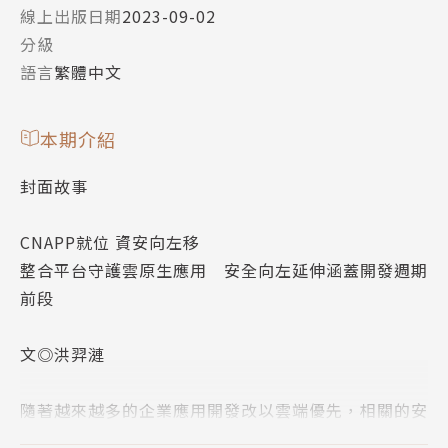
線上出版日期
2023-09-02
分級
語言
繁體中文
本期介紹
封面故事
CNAPP就位 資安向左移
整合平台守護雲原生應用 安全向左延伸涵蓋開發週期
前段
文◎洪羿漣
隨著越來越多的企業應用開發改以雲端優先，相關的安
全與合規性議題也逐漸成為關注焦點。近年來興起的雲