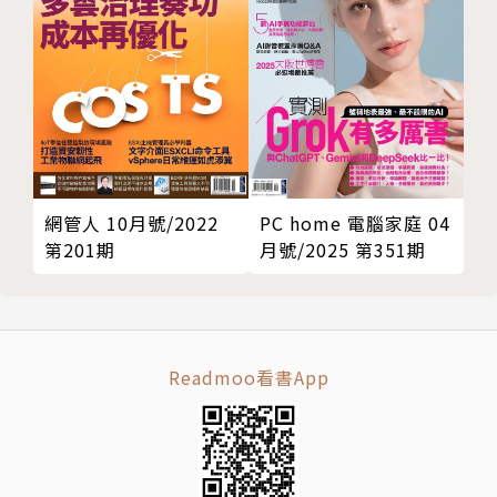
制，於2016年發表GreenLake，而後2019年聯想也推
出TrueScale，2022年戴爾推出Apex，另外思科亦有I
ntersight等。
深度觀點
Ducktail網路釣魚再起 私訊詐騙鎖定人資行銷
網管人 10月號/2022
PC home 電腦家庭 04
寄發假PDF檔蒐集帳號登入憑證 提防不明連結避免上
第201期
月號/2025 第351期
鉤
文◎Trend Micro Research 趨勢科技威脅研究中心
Readmoo看書App
2022年7月，資安研究人員發現一起名為「Ducktai
l」的攻擊，在這起攻擊當中，駭客利用資訊竊取程式
來攻擊具備Facebook商業帳戶存取權限的個人使用者
或企業員工。駭客利用LinkedIn私訊發動了一波瞄準