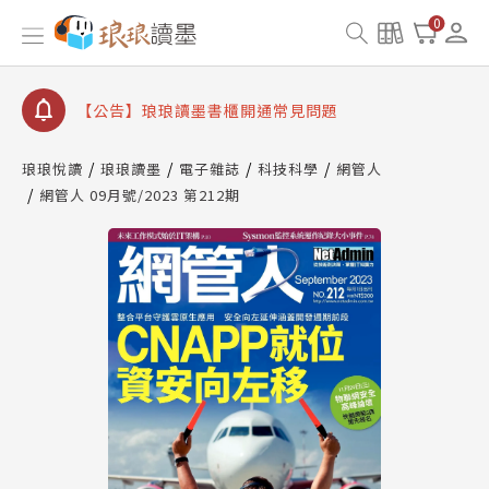
【公告】琅琅讀墨數位閱讀資產合併與書櫃開通申請
0
【公告】琅琅讀墨書櫃開通常見問題
【公告】琅琅讀墨 3 分鐘完成書櫃開通與資產合併申
請圖文教學
【公告】琅琅書店服務升級重要說明及資產合併結果
查詢
琅琅悅讀
琅琅讀墨
電子雜誌
科技科學
網管人
【公告】因 Readmoo 讀墨系統維護中，本站同步暫
網管人 09月號/2023 第212期
停部分閱讀服務