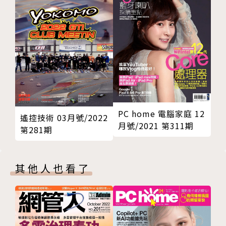
產業趨勢
因應伺服器訂閱制擴散 公有雲服務模式加速變化
硬體月租月付搶市 伺服器品牌商正面對決公有雲業者
文◎郭思偉
PC home 電腦家庭 12
遙控技術 03月號/2022
傳統伺服器銷售模式為買斷銷售，然面對公有雲服務的
月號/2021 第311期
第281期
競爭，全球伺服器品牌商陸續提供伺服器訂閱制，允許
用戶以契約月租月付方式使用伺服器。伺服器訂閱制使
公有雲業者也必須變化發展以因應競爭，例如加強發展
其他人也看了
差異化的平台服務，以及拉攏更多軟體開發商加入其應
用程式市集，減少齊頭式的運算力費率競賽。
在品牌伺服器業者中，慧與科技最先推出伺服器訂閱