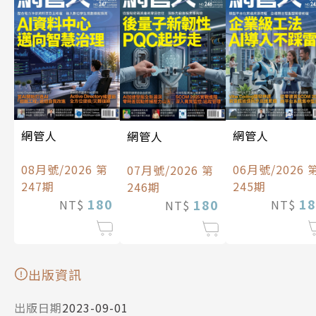
網管人
網管人
網管人
08月號/2026 第
06月號/2026 
07月號/2026 第
247期
245期
246期
180
18
180
NT$
NT$
NT$
出版資訊
出版日期
2023-09-01