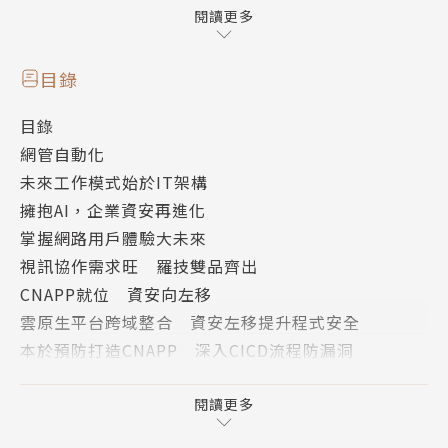
端原生應用保護平台（Cloud-Native Application Pr
閱讀更多
otection Platform，CNAPP）提供了整合式的解決
方案，涵蓋雲端安全態勢管理（CSPM）、雲端工作負
目錄
載防護平台（CWPP）、雲端基礎架構權限管理（CIE
目錄
M）等功能項目，把安全性「左移」延伸到開發的最前
網管自動化
期，建構以風險控管為核心，讓雲原生應用的整個生命
未來工作模式始於IT架構
週期，從開發、發布到運行皆具備的安全防護。現代化
擁抱AI，企業資安再進化
企業可藉由CNAPP單一平台，確保應用服務的合規性
掌握網路用戶體驗大未來
與降低資安風險。
視訊協作需求旺 羅技雙品齊出
CNAPP就位 資安向左移
專題報導
雲原生平台跨域整合 資安左移提升程式安全
本於預防打造CNAPP 深入CICD流程防漏洞
迎戰減排衝擊 碳盤查先行
融入雲原生應用生態系 及早排除CICD風險
數位工具搞定追蹤與確信管理 SaaS訂閱免部署簡易
再全球化重定義國際關係 數位供應鏈重要性空前
閱讀更多
上手
因應伺服器訂閱制擴散 公有雲服務模式加速變化