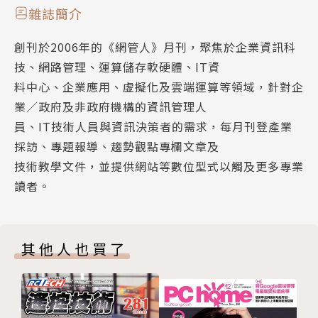
迎戰減排衝擊 碳盤查先行
文◎余采霏
雜誌簡介
奠定企業減碳基礎 數位工具助精確碳帳本
創刊於2006年的《網管人》月刊，聚焦於企業資訊科
兼具「盤報減買足」 數位平台解決信任度
歐盟碳邊境調整機制（CBAM）、美國清潔競爭法案
技、網路管理、運算儲存軟硬體、IT資
多種驅力加速碳盤查 釐清需求才能正確決策
（CCA）即將陸續上路，台灣碳權交易所也於日前在高
料中心、企業應用、虛擬化及雲端運算等領域，針對企
突破中小企共識阻礙 顧問結合平台彈性客製
雄成立，碳盤查資訊揭露已成為企業亟須正視的課題。
業／政府及非政府機構的資訊管理人
真減碳才能長保合規 高層力挺專案方可落實
依據金管會公布上市櫃公司永續發展路徑圖，到了202
員、IT技術人員與資訊決策者的需求，每月刊登產業
Ducktail網路釣魚再起 私訊詐騙鎖定人資行銷
7年全體上市櫃公司須完成溫室氣體盤查，未來資本額
採訪、專題報導、趨勢觀點專欄文章及
落實網路安全基本法 日本拚關鍵基礎設施防護
50億以下的上市櫃公司也難以置身事外。然而，根據
技術教學文件，並提供網站等數位型式以觸及更多專業
實戰vSphere高可用性 四大叢集服務豐儉由人
開發金近期發布「中小企業減碳調查」顯示，近四成企
讀者。
vSAN 8 U1新功能升級 體驗解構式ESA超融合叢集
業對淨零轉型尚未採取行動，顯見企業在認知與行動之
Sysmon監控系統運作 自訂組態紀錄大小事件
間的落差。隨著碳有價時代來臨，碳盤查儼然已成為企
微服務交易資料務求一致 編排機制演進迎刃而解
業生存的基本要件，唯有先盤查，才能遵循及訂定減碳
其他人也買了
（下）
目標，在本期專題報導中，也將邀請專家分享企業現今
VMware主力K8s構件 細說Antrea容器網路（二）
企業碳盤查進度與面臨困境，以及如何藉由雲端訂閱制
惡意程式碼偽裝嵌入圖檔 狡詐手法避過防毒偵測
的商業工具來達到碳盤查與碳管理目標。