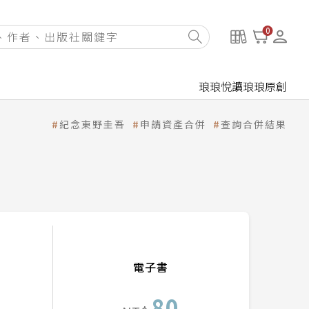
0
琅琅悅讀
琅琅原創
紀念東野圭吾
申請資產合併
查詢合併結果
電子書
80