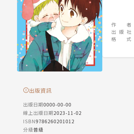
作 者
出 版 社
格 式
出版資訊
出版日期
0000-00-00
線上出版日期
2023-11-02
ISBN
9786260201012
分級
普級