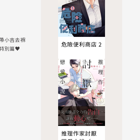
帶小吉去褓
危險便利商店 2
特別篇♥
推理作家討厭