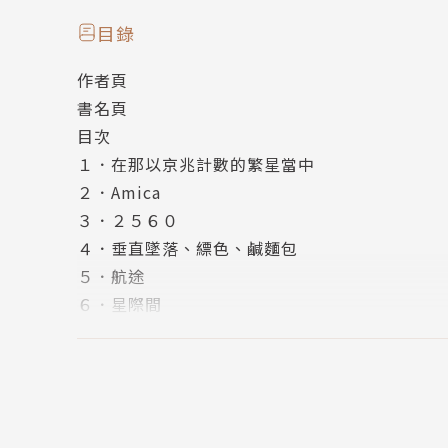
藉由星際間通訊設備互相傳遞無以計數的文字。
目錄
其中也包含就讀外星語言學系的予謙，與他的戀
作者頁
書名頁
每封上限5KB信件蘊含的思念、長達數十年累積
目次
以及內心深處持續堆砌的戀心......
１．在那以京兆計數的繁星當中
予謙、青梅竹馬的千芳、戀人的愛比蓋兒，
２．Amica
他們的感情能否跨越一百光年的距離順利傳達給
３．２５６０
４．垂直墜落、縹色、鹹麵包
【人物介紹】
５．航途
６．星際間
予謙
７．夢與現實
８．待在地球的最後一日
外星語言學系研究生，是地球上少數和阿米卡星
９．我們的愛，相距一百光年
候因通信活動與外星人愛比蓋兒認識，進而成為
版權頁
交流隊，但那同時也是一趟有去無回的旅行......
封底