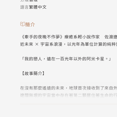
語言
繁體中文
簡介
《牽手的夜晚不作夢》療癒系輕小說作家 佐渡
近未來 × 宇宙系浪漫，以光年為單位計算的純粹
「我的戀人，遠在一百光年以外的阿米卡星。」
【故事簡介】
在沒有那麼遙遠的未來，地球首次接收到了來自
遼闊無垠的宇宙當中存在著第二顆居住著生命的
人類並不孤單。
那之後，地球和阿米卡星，相距著一百光年的兩