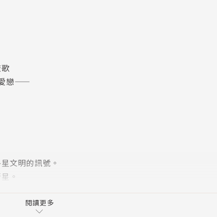
遼歌
愛戀——
外星文明的訊號。
行星。
閱讀更多
顆星球開始交流。