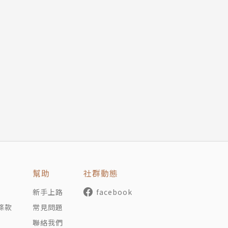
著深邃綠色眼瞳的少女。小時候因為通信活動和予謙認識，進
對方是最了解自己的人。在予謙去信詢問交流隊意願的時候，
年長一歲的姐姐。個性直接、強烈，數度向予謙告白，卻總被
前，兩人之間卻有著難以跨越的距離。當予謙答應成為交流隊
幫助
社群動態
新手上路
facebook
條款
常見問題
聯絡我們