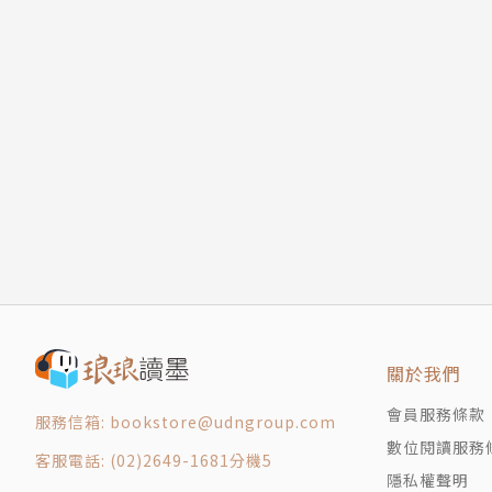
愛比蓋兒
阿米卡星人，是一名住在森林裡，披著披肩、有
人，彼此都認為信件展現了最真實的自己，所以
音訊——
千芳
外星語言學系研究生，是予謙的青梅竹馬，也是
阿米卡星的戀人為由拒絕。明明自己就在予謙面
千芳就預料到總有一天，兩人會真正分開.....
關於我們
會員服務條款
服務信箱: bookstore@udngroup.com
數位閱讀服務
客服電話: (02)2649-1681分機5
隱私權聲明