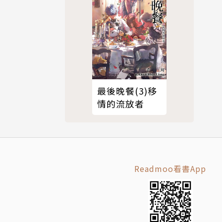
而成為戀
卻突然斷了
最後晚餐(3)移
情的流放者
他以擁有在
成員之前，
Readmoo看書App