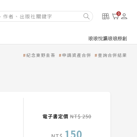
0
琅琅悅讀
琅琅原創
紀念東野圭吾
申請資產合併
查詢合併結果
電子書定價
NT$ 250
150
NT$