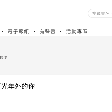
資產合併結果查詢
電子報紙
有聲書
活動專區
書櫃開通申請
與資產合併申請圖文教學
資產合併結果查詢
書櫃開通申請
的你
百光年外的你