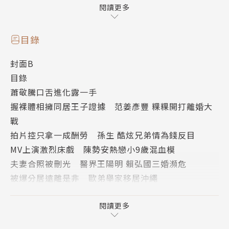
封面故事
閱讀更多
008
拿錢辦事質詢50億詐騙案
目錄
黃國昌用凱思 收臺雅200萬
封面B
民眾黨主席黃國昌豢養狗仔資金持續現形！黃支付狗仔
目錄
薪水的凱思國際，今年年中收到一筆200萬元，來源是
蕭敬騰口舌進化露一手
臺雅集團老董沈裕雄之子沈淳浤，黃在國會質詢法務
握裸體相擁同居王子證據 范姜彥豐 粿粿開打離婚大
部，為沈家老董遭詐50億元出氣，更自爆在該案幫了
戰
很多忙，形同收賄對價；此外，黃還砲轟國防部軍服採
拍片控只拿一成酬勞 孫生 酷炫兄弟情為錢反目
購涉弊，恰巧沈淳浤所屬的寀奕國際是製衣業大廠。由
MV上演激烈床戲 陳勢安熱戀小9歲混血模
於立委非選舉期間不得收受政治獻金，黃國昌竟利用實
夫妻合照被刪光 醫界王陽明 賴弘國三婚瀕危
質掌控的凱思國際收錢辦事，恐涉及貪汙，成為SOGO
被爆分居遠離是非 歐弟舉家移居沖繩
案行賄立委的翻版。
前夫猝逝傷痛未平 江泳錡為燒烤店爛帳焦心
驚見明碼標價 網站揭露AV女優來台賣淫
閱讀更多
封面故事
奧斯卡導演助力《左撇子女孩》 雕琢25年小編制拍
014