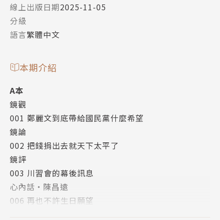
線上出版日期
2025-11-05
分級
語言
繁體中文
本期介紹
A本
鏡觀
001 鄭麗文到底帶給國民黨什麼希望
鏡論
002 把錢捐出去就天下太平了
鏡評
003 川習會的幕後訊息
心內話‧陳昌遠
006 再也不許生日願望