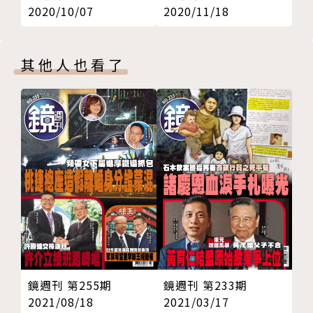
2020/10/07
2020/11/18
全支付總座：助攻全聯開拓新江山
新聞內幕‧李育材
032 一軍風光奪冠卻現財務隱憂
其他人也看了
爆樂天桃猿二軍環境惡劣
新聞傳真‧張馥暄
036 擁小三生子還納小四生女
精品天王高調外遇遭判賠
新聞內幕‧劉志原
040 去年裁定竟引今年入出境紀綠
高院法官捏造事件助鍾文智潛逃
刑事特搜‧傅崇琛
043 胞弟替女友出氣引殺機
單純高職女慘遭綁架殺害
鏡週刊 第255期
鏡週刊 第233期
一鏡到底‧謝君怡
2021/08/18
2021/03/17
046 沒有名字的鐵牛