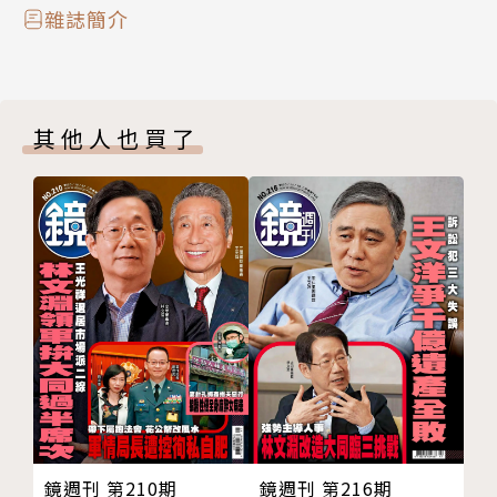
夜市人生
斥資260億台日跨界收購
雜誌簡介
六月自己的小時光
陳泰銘力擴國巨新版圖
舞藝肆虐棒球 排球圈 ELL&s球場演出呷好道相報
台灣被動元件龍頭國巨再度成為台股焦點，除8月宣布
舒淇女孩白小櫻，曾被排擠息影4年
股票分割一拆四，讓成交量激增，近期更因先後收購日
其他人也買了
靚時尚 一抹紅知秋
本芝浦電子與台灣茂達電子，股價飆漲逾一倍，市值也
靚鑑賞 當藝術被包養
創下歷史新高。本刊調查，併購天王國巨董事長陳泰
陽春麵盛滿感動，趁熱吃
銘，再度透過併購擴張版圖，讓國巨成為橫跨主、被動
好宿 高雄飯店下載豪華升級包
元件，具一條龍解決方案的零組件巨頭。「能突破日本
影評《有用的鬼》
官方國安投資審查，吃下芝浦電子，不得不佩服，陳泰
影評《珠寶師遺落在時光裡的愛》
銘執行力真的很強。」一位電子業負責人說。
瑪法達談星
時事焦點‧鄧玉瑩
022 豬農無瓦斯加熱設備
疑越南移工廚餘釀非洲豬瘟
財經時事‧張薰云
026 花3年挑戰電子支付龍頭
鏡週刊 第210期
鏡週刊 第216期