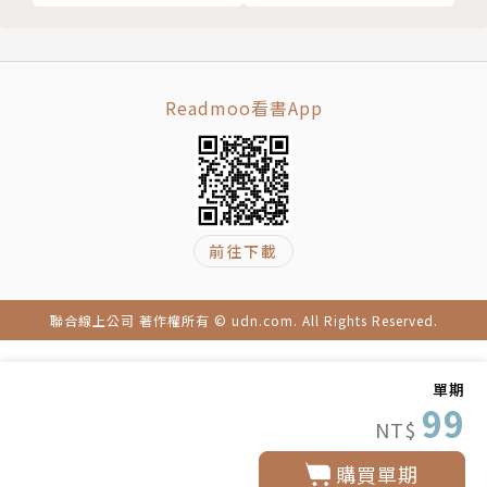
金鐘特別貢獻獎得主葉輝龍
鏡相人間‧謝君怡
054 繪聚四代青春
Readmoo看書App
產業尖兵‧吳玲臻
058 劍指P4與改良型新藥
友霖生技逆襲國際大藥廠打出一片天
理財最前線‧許瀞文
062 AI狂潮改寫全球股市版圖
前往下載
主動式ETF成新黃金賽道
達人理財‧許瀞文
066 從異鄉媳婦到包租女王
聯合線上公司 著作權所有 © udn.com. All Rights Reserved.
越籍新住民靠3招翻身月收15萬
職場人語‧高迪
單期
99
070 玩旅真行家
NT$
Two Tails Hotel樂樂旅董事長馮傑
購買單期
錶誌‧陳哲民