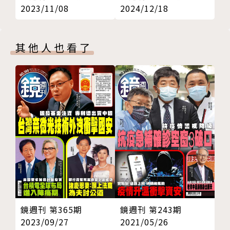
2023/11/08
2024/12/18
財經時事‧陳曼儂
036 光電慘遭汙名化
寶晶蔡佳晋：拖累台灣半導體業發展
其他人也看了
新聞傳真‧潘姵如
040 控姊弟違法吸金養小鬼
藝人小馬胞兄自爆家醜
新聞傳真‧李育材
044 待命喝酒 術後硬飛 駕駛離座
海軍反潛航指部爆飛安爭議
刑事特搜‧鄭淳尹
047 沒交50元保護費慘遭殺害
國中生亡靈託夢警隊長破懸案
一鏡到底‧李玟萱
鏡週刊 第365期
鏡週刊 第243期
050 活成一座金礦 陳淑芳
2023/09/27
2021/05/26
鏡相人間‧李玟萱