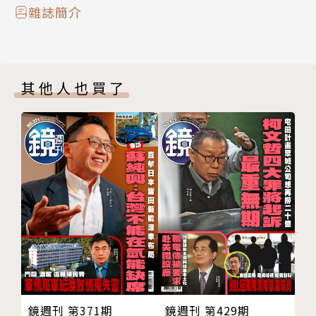
心弦
黃國昌陽春主席陷三困境
雜誌簡介
為夢想付出的勇氣 温昇豪
民眾黨主席黃國昌受限於白營「2年條款」規定，距卸
社恐港姐沒朋友 陳曉華劇組找到人情連結
任立委倒數不到3個月，此後便將是「陽春主席」，隨
新技能get 葉欣寧偷師訓練雙犬新招
之而來的3大困境也逐一浮現。本刊調查，柯家人對黃
其他人也買了
靚時尚 壞透 Sheer Dress
已有微詞，柯文哲私下更直言「陽春主席也要帶得動
靚鑑賞 鞋教徒快拜
黨」，柯一審宣判後的委任律師人選，將是柯昌關係的
好食 在北美館，藝術可以當飯吃
檢驗點；其次，白營憂心黃卸任立委後若遭檢調約談、
夏至吃肉圓堪稱信仰
搜索，恐衝擊白營，此外，藍白內部也因狗仔風波對他
影評《去死吧，親愛的》
出現怨言，黃指揮明年選戰、布局藍白合皆備受挑戰。
影評《暴蜂尼亞》
瑪法達談星
新聞傳真‧劉志原
026 指示業者抬價錄音曝光
中油三接爆浮報百億經費
新聞內幕‧曾盈瑜、黃驛淵
032 爭奪外交話語權
龍燮鬥成賴政府國安隱憂
鏡週刊 第371期
鏡週刊 第429期