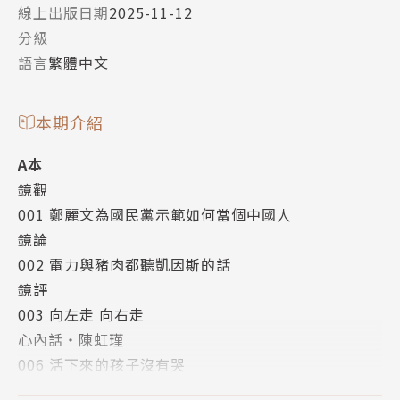
線上出版日期
2025-11-12
分級
語言
繁體中文
本期介紹
A本
鏡觀
001 鄭麗文為國民黨示範如何當個中國人
鏡論
002 電力與豬肉都聽凱因斯的話
鏡評
003 向左走 向右走
心內話‧陳虹瑾
006 活下來的孩子沒有哭