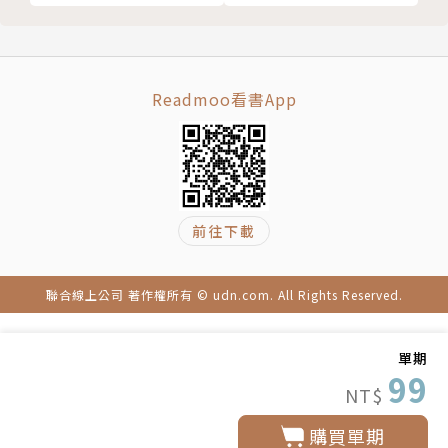
058 螳螂引路
走進動畫短片影展之門
理財最前線‧黃煜穎
Readmoo看書App
062 百戶裝潢爆爛尾8千萬恐蒸發
專家揭裝修業3黑洞與自保關鍵
達人理財‧歐陽善玲
066 怕被裁員逼出財商力
工程師靠期權助攻資產滾6倍
前往下載
生意經‧傅紀鋼
070 獨道髮門
錶誌‧陳哲民
聯合線上公司 著作權所有 © udn.com. All Rights Reserved.
074 官方認證的二手皇冠
車誌‧鄭閎
單期
99
076 驅動大未來
NT$
2025日本交通展
購買單期