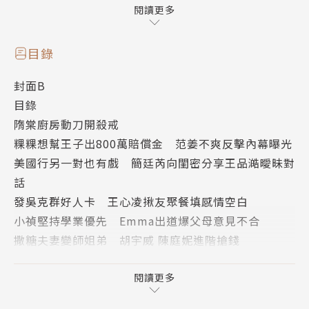
封面故事
閱讀更多
010
永擎上市強攻AI伺服器
目錄
童子賢：AI大投資潮 如諾曼第登陸
封面B
科技業湧現金孫上市潮，繼廣達旗下的機器人股、金孫
目錄
「達明」掛牌後，電子五哥中最年輕的集團阿公—和碩
隋棠廚房動刀開殺戒
集團董事長童子賢，最近也將迎接金孫「永擎」上市。
粿粿想幫王子出800萬賠償金 范姜不爽反擊內幕曝光
日前，童子賢帶著永擎團隊接受本刊專訪，不僅希望永
美國行另一對也有戲 簡廷芮向閨密分享王品澔曖昧對
擎「比阿公（和碩）強」，還以「諾曼第登陸」形容這
話
波全球AI基礎建設的大投資潮，他更預言：「會有5到
發吳克群好人卡 王心凌揪友聚餐填感情空白
7年的好光景，AI將全面浸潤萬物（終端產品），也照
小禎堅持學業優先 Emma出道爆父母意見不合
耀萬物！」
撒糖夫妻變師姐弟 胡宇威 陳庭妮進階搶錢
獲富邦悍將續約 李珠珢惱人公主病神速痊癒
封面故事
出遊打卡私事多 賴慧如頻告假8點檔遭賜死
閱讀更多
018
日泰聯手拍《未完的情歌》 BL夯劇導演原創純愛撩
柯家人微詞 藍白爆怨聲