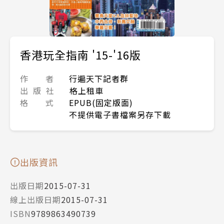
香港玩全指南 '15-'16版
作 者
行遍天下記者群
出 版 社
格上租車
格 式
EPUB(固定版面)
不提供電子書檔案另存下載
出版資訊
出版日期
2015-07-31
線上出版日期
2015-07-31
ISBN
9789863490739