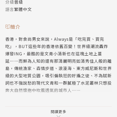
分級
普級
語言
繁體中文
簡介
香港，對食尚男女來說，Always是「吃完買、買完
吃」，BUT這些年的香港依舊百變！世界級潮流轟炸
爆發ING，最酷的是文青小清新也在這塊土地上蔓
延……而鮮為人知的還有那清麗明亮如清秀佳人般的離
島，傳統漁家、森情步道、浪漫海、東方威尼斯和世界
級的大型地質公園，吸引偏執狂的好攝之徒、不為賦新
詞也不強說愁的現代文青和一群膩極了水泥叢林只想投
奔大自然懷抱中吹風透氣的城市人……
原來香港此般不一樣！於是，食尚男女和有識文青攜手
奔向香江，「吃玩買、買玩吃」！
閱讀更多