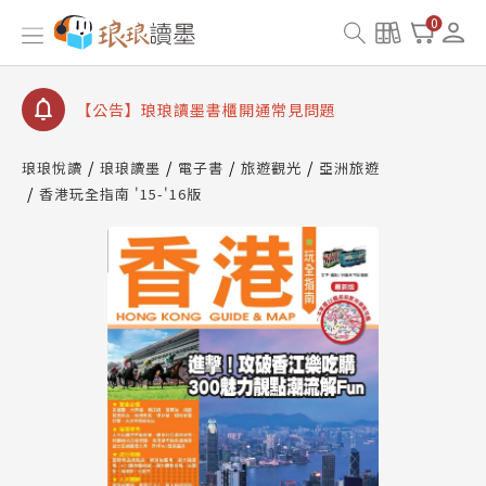
【公告】因 Readmoo 讀墨系統維護中，本站同步暫
0
停部分閱讀服務
【公告】琅琅讀墨數位閱讀資產合併與書櫃開通申請
【公告】琅琅讀墨書櫃開通常見問題
【公告】琅琅讀墨 3 分鐘完成書櫃開通與資產合併申
請圖文教學
琅琅悅讀
琅琅讀墨
電子書
旅遊觀光
亞洲旅遊
【公告】琅琅書店服務升級重要說明及資產合併結果
香港玩全指南 '15-'16版
查詢
【公告】因 Readmoo 讀墨系統維護中，本站同步暫
停部分閱讀服務