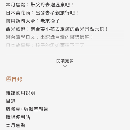
本月焦點：帶父母去泡溫泉吧！
日本萬花筒：出發去孝親旅行吧！
慣用語句大全：老來從子
觀光旅遊：適合帶小孩去旅遊的觀光景點六選！
遊台灣學日文：來認識台灣的遊樂園吧！
日本故事集：孩子的愛如雨連下三天
美食日語：兒童菜單的經典料理
日本趨勢大搜查：大排長龍的美食第二集！
閱讀更多
每日一句：日本的花卉篇
流行語精選：那個／迷人的
目錄
經典日劇語錄：企鵝先鋒！在滿是阻礙的業界中引發一
雜誌使用說明
場大革命
目錄
日本娛樂最前線：宛如從二次元走出來的美貌 新田真
版權頁+編輯室報告
劍佑
職場便利貼
主題式真人會話：告別時的說法
本月焦點
哪裡不對勁：不用聽到最後也能懂！方便的「陳述副