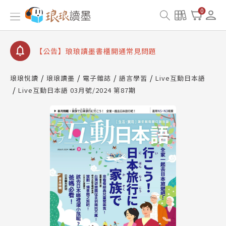
0
【公告】琅琅讀墨數位閱讀資產合併與書櫃開通申請
【公告】琅琅讀墨書櫃開通常見問題
【公告】琅琅讀墨 3 分鐘完成書櫃開通與資產合併申
請圖文教學
【公告】琅琅書店服務升級重要說明及資產合併結果
查詢
琅琅悅讀
琅琅讀墨
電子雜誌
語言學習
Live互動日本語
【公告】因 Readmoo 讀墨系統維護中，本站同步暫
Live互動日本語 03月號/2024 第87期
停部分閱讀服務