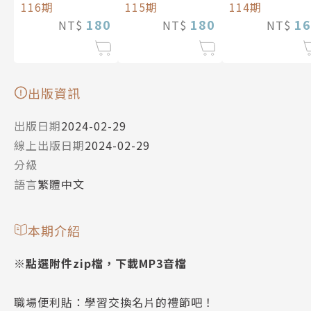
115期
114期
116期
180
16
180
NT$
NT$
NT$
出版資訊
出版日期
2024-02-29
線上出版日期
2024-02-29
分級
語言
繁體中文
本期介紹
※點選附件zip檔，下載MP3音檔
職場便利貼：學習交換名片的禮節吧！