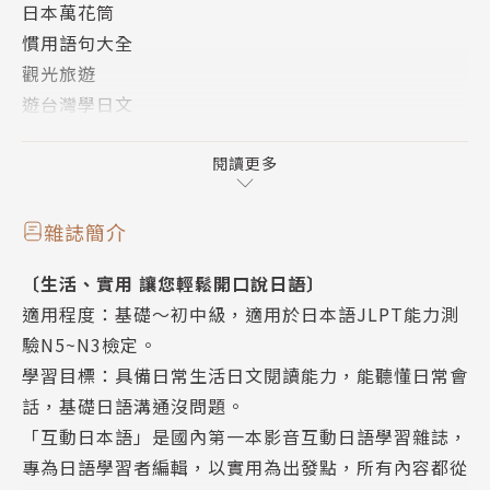
日本萬花筒
詞」
慣用語句大全
文法句型一本通：各種表達「範圍」的說法
觀光旅遊
JLPT模擬試題N3
遊台灣學日文
日本故事集
美食日語
閱讀更多
日本趨勢大搜查
每日一句
雜誌簡介
流行語精選
〔生活、實用 讓您輕鬆開口說日語〕
經典日劇語錄
適用程度：基礎～初中級，適用於日本語JLPT能力測
日本娛樂最前線
驗N5~N3檢定。
主題式真人會話
學習目標：具備日常生活日文閱讀能力，能聽懂日常會
哪裡不對勁
話，基礎日語溝通沒問題。
文法句型一本通
「互動日本語」是國內第一本影音互動日語學習雜誌，
日語檢定考試模擬試題
專為日語學習者編輯，以實用為出發點，所有內容都從
日語檢定考試模擬試題解答