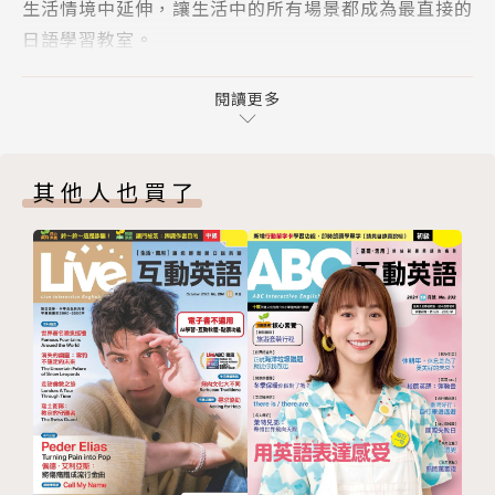
生活情境中延伸，讓生活中的所有場景都成為最直接的
日語學習教室。
每月雜誌教學內容也以最實用的吃喝玩樂主題為出發
點，以吸引讀者的有趣內容增加日語學習樂趣，再搭配
閱讀更多
旅遊資訊、節慶習俗、經典故事、慣用語、文化典故等
道地內容，閱讀「互動日本語」，讓你掌握日本最新流
其他人也買了
行資訊，邊玩邊學，輕輕鬆鬆開口說日語。