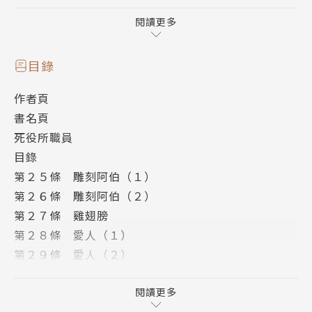
都會來此地報到。
無罪者前往天堂，罪孽深重者打入地獄。
閱讀更多
或者——
目錄
「我一直希望那個女人以死償命…可是另一方面，
作者頁
又希望她…能夠發自內心反省…」
書名頁
死役所職員
你曾經想過，被害者家屬對於量刑的感受嗎？
目錄
和往生者魂魄的深入對話，泡沫幻滅的第６集。
第２５條 雕刻阿伯（１）
第２６條 雕刻阿伯（２）
第２７條 雞翅膀
第２８條 愛人（１）
第２９條 愛人（２）
業務報告書
內封
閱讀更多