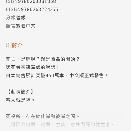
ISBN
9786263381858
EISBN
9786263774377
分級
普級
語言
繁體中文
簡介
死亡，是解脫？還是贖罪的開始？
與死者靈魂深處的對話！
日本銷售累計突破450萬本，中文版正式發售！
【劇情簡介】
客人就是神。
死役所，存在於此岸和彼岸之間。
凡是因為自殺、他殺、生病、意外而死的往生者，