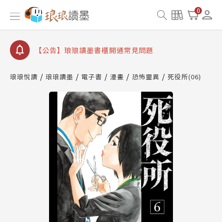
【公告】因 Readmoo 讀墨系統維護中，本站同步暫
0
停部分閱讀服務
【公告】琅琅讀墨數位閱讀資產合併與書櫃開通申請
【公告】琅琅讀墨書櫃開通常見問題
【公告】琅琅讀墨 3 分鐘完成書櫃開通與資產合併申
請圖文教學
琅琅悅讀
琅琅讀墨
電子書
漫畫
恐怖靈異
死役所(06)
【公告】琅琅書店服務升級重要說明及資產合併結果
查詢
【公告】因 Readmoo 讀墨系統維護中，本站同步暫
停部分閱讀服務