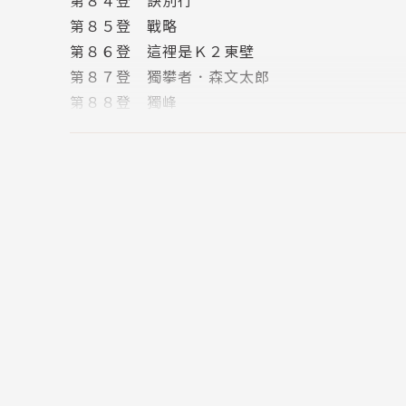
第８５登 戰略
第８６登 這裡是Ｋ２東壁
第８７登 獨攀者．森文太郎
第８８登 獨峰
第８９登 相信的道路
第９０登 Ｋ２東壁的挑戰者
第９１登 文太郎的想法
第９２登 福音
攀岩用語解說
版權頁
封底