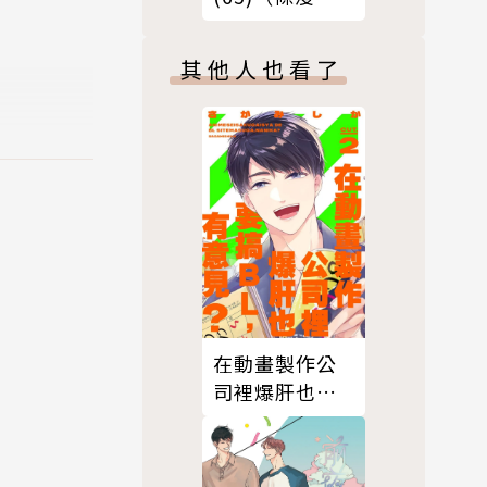
版）
其他人也看了
在動畫製作公
司裡爆肝也要
搞ＢＬ，有意
見？02