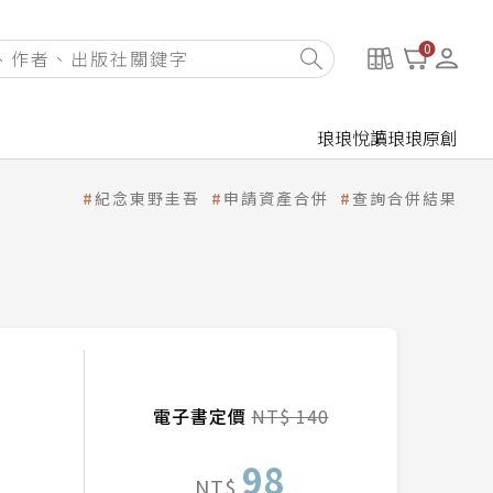
0
琅琅悅讀
琅琅原創
紀念東野圭吾
申請資產合併
查詢合併結果
電子書定價
NT$ 140
98
NT$