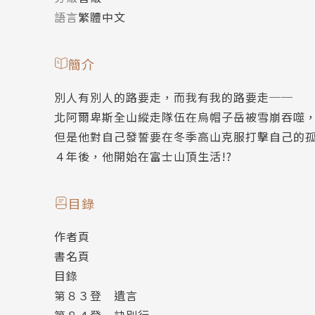
語言
繁體中文
簡介
別人有別人的路要走，而我有我的路要走──
北阿爾卑斯全山縱走隊伍在烏帽子岳被雪崩吞噬
但是他對自己發誓要在冬季高山克服打擊自己的
４年後，他開始在富士山頂生活!?
目錄
作者頁
書名頁
目錄
第８３登 遺言
第８４登 訣別行