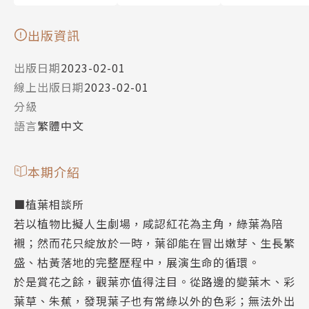
出版資訊
出版日期
2023-02-01
線上出版日期
2023-02-01
分級
語言
繁體中文
本期介紹
■植葉相談所
若以植物比擬人生劇場，咸認紅花為主角，綠葉為陪
襯；然而花只綻放於一時，葉卻能在冒出嫩芽、生長繁
盛、枯黃落地的完整歷程中，展演生命的循環。
於是賞花之餘，觀葉亦值得注目。從路邊的變葉木、彩
葉草、朱蕉，發現葉子也有常綠以外的色彩；無法外出