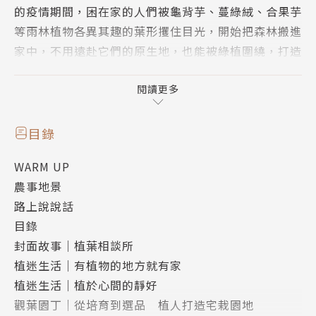
的疫情期間，困在家的人們被龜背芋、蔓綠絨、合果芋
等雨林植物各異其趣的葉形攫住目光，開始把森林搬進
家中，不用遠赴它們的原生地，也能被綠植圍繞，打造
植感生活。藝術家更從綠意汲取靈感，新生或凋謝都化
為創作的養分。
閱讀更多
從斗室來到戶外，在南投蓮華池及恆春熱帶植物園中打
開感官，觀察葉子的色澤、形狀、脈絡、氣味與質地。
目錄
只要慢下腳步並留意周遭植物，山林、海畔、甚至住家
WARM UP
附近的公園，都能成為觀葉祕境，在與植葉無聲相談的
農事地景
過程中，找回內心的平靜。
路上說說話
目錄
封面故事｜植葉相談所
植迷生活｜有植物的地方就有家
植迷生活｜植於心間的靜好
觀葉園丁｜從培育到選品 植人打造宅栽園地