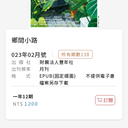
鄉間小路
023年02月號
所有期數138
出 版 社
財團法人豐年社
出刊頻率
月刊
格 式
EPUB(固定版面) 不提供電子書
檔案另存下載
一年12期
訂閱
1200
NT$