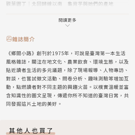
觀葉園丁｜北回歸線以南 龜背芋與她們的產地
新手指南｜綠植相伴 居家養護輕鬆上手
葉與藝｜把森林搬進房間
閱讀更多
葉與藝｜豢養一座都市叢林 用植物啟發創意
葉與藝｜皮革觀葉的迷你世界
雜誌簡介
植人祕境｜南國雨林植物的綠色方舟
《鄉間小路》創刊於1975年，可說是臺灣第一本生活
植人祕境｜漫步蓮華池 望見葉的無窮樣態
風格雜誌，關注在地文化、農業飲食、環境生態，以及
植物系．食旅日誌｜慢時間的好滋味
貼近讀者生活的多元議題，除了現場報導、人物專訪、
隱味食肆｜滋味的軌跡
對談，也嘗試徵文活動、問卷分析、趣味測驗等增加互
菜市人生場｜人人愛仁愛
動，點燃讀者對不同主題的興趣火苗。以樸實溫暖並富
島民觀察｜菊島喫風土：冬日餐桌最迷人的一品
含知識性的圖文呈現，傳遞你所不知道的臺灣日常，共
神明好農情｜大路關石獅公三兄弟
同發掘這片土地的美好。
織物記憶｜被人遺忘的田間黃金
水裡的回音｜怎麼可以吃鯰魚
文明野味｜蚯蚓之光
其他人也買了
異鄉人的療癒餐桌｜在英國煮一場臺灣尾牙（上）