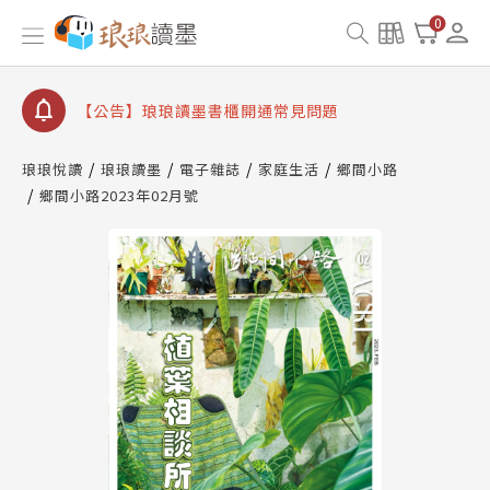
【公告】因 Readmoo 讀墨系統維護中，本站同步暫
0
停部分閱讀服務
【公告】琅琅讀墨數位閱讀資產合併與書櫃開通申請
【公告】琅琅讀墨書櫃開通常見問題
【公告】琅琅讀墨 3 分鐘完成書櫃開通與資產合併申
請圖文教學
琅琅悅讀
琅琅讀墨
電子雜誌
家庭生活
鄉間小路
【公告】琅琅書店服務升級重要說明及資產合併結果
鄉間小路2023年02月號
查詢
【公告】因 Readmoo 讀墨系統維護中，本站同步暫
停部分閱讀服務