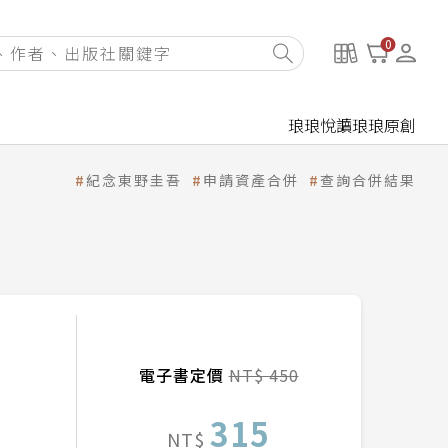
0
琅琅悅讀
琅琅原創
紀念東野圭吾
申請資產合併
查詢合併結果
電子書定價
NT$ 450
315
NT$