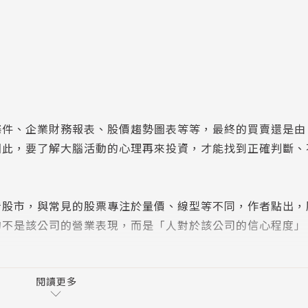
條件、企業財務報表、股價趨勢圖表等等，最終的買賣還是由
因此，要了解大腦活動的心理再來投資，才能找到正確判斷、
看股市，與常見的股票專注於量價、線型等不同，作者點出，
的不是該公司的營業表現，而是「人對於該公司的信心程度」
邏輯，才能在悠長的人生裡守住金錢、真正賺到財富自由。
閱讀更多