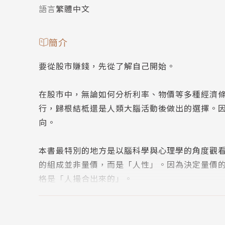
語言
繁體中文
簡介
要從股市賺錢，先從了解自己開始。
在股市中，無論如何分析利率、物價等多種經濟
行，歸根結柢還是人類大腦活動後做出的選擇。
向。
本書最特別的地方是以腦科學與心理學的角度觀
的組成並非量價，而是「人性」。因為決定量價
格是「人撮合出來的」。
因此，要了解人性心理，才能看清整個股市運作
＊閱讀本書你可以釐清以下投資迷思：