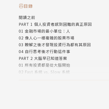
不是每個人都適合投資股票，必須先判斷自己的
目錄
投資是需要徹底執行設定好的原則：長期、短期
閱讀之前
腦科學運作方式與情緒的影響是影響賺錢或賠錢
PART 1 個人投資者感到困難的真正原因
可利用本書的TCI、Big-5、MBTI量表建立投資
01 金融市場的最小單位：人
賭博與投資極為類似，如果不是非常了解即將購
02 像人心一樣複雜的股票市場
作者簡介
03 瞭解之後才發現投資行為都有其原因
04 自行思考後才行動這件事
崔森旭（최삼욱）
PART 2 大腦早已知道答案
01 所有投資都是從大腦開始
擅長處理行為成癮的精神科醫生，20年來治療著
02 Fast 系統 vs. Slow 系統
方案。
03 犒賞和迴避的大腦科學
04 克服情緒的真正股票投資
畢業於韓國中央大學醫科大學，於同校取得碩士
PART 3 令我投資困難的偏誤
三星醫院、蔚山大學醫院、江南乙支醫院精神科
01 一定會被背叛的過度信任
授、韓國成癮精神醫學會理事、Journal of Beh
02 討厭危險的不安與恐慌
員。