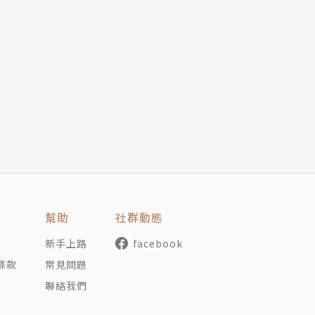
資者？
《名義》、KBS《生老病死的祕密》等多檔節目。在國內外執
藥物學》、《中毒康復總論》、《中毒精神醫學》中共同執
《不知不覺就賭博了》(合著)、《從網路中拯救出我們的孩子
傳達精神醫學、心理學、行動經濟學的觀點，告訴讀者投資賺
決策過程
oi
幫助
社群動態
Ql82bHHIxNqZOuHYon8A/featured
新手上路
facebook
條款
常見問題
聯絡我們