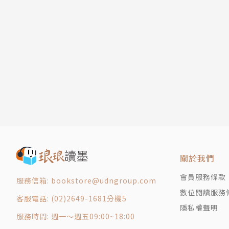
03 需要進一步瞭解的錯誤偏誤
PART 4 投資成功的第一階段：我是什麼樣的投
積極進行國內外學術及教育活動。曾出演了EBS
01 利用TCI建立投資原則
著作中多達90篇，其中包括了在《臨床神經精神
02 利用Big-5建立投資原則
成癮的部分。其代表性書籍著作有《行爲中毒》、
03 利用MBTI建立投資原則
等。
PART 5 投資成功的第二階段：親近集體智慧
＊著作尚未在台灣出版過。
01 只要投資就會產生的「恐慌」
02 隱藏在從眾中的社會心理學
作者希望藉由此次新書，盡可能地簡單並實際地
03 只會引發泡沫的過熱投資
自己心理的弱點開始。
04 探詢正確訊息的能力：集體智慧
PART 6 投資成功的第三階段：打造屬於自己的
Facebook：www.facebook.com/samwook.ch
關於我們
01 做出艱難的決策
YouTube：www.youtube.com/channel/UC3F
會員服務條款
02 決策中的自我認識和習慣
服務信箱: bookstore@udngroup.com
數位閱讀服務
03 決策的過程比結果更重要
譯者簡介
客服電話: (02)2649-1681分機5
04 投資是不斷地懷疑與驗證
隱私權聲明
服務時間: 週一～週五09:00~18:00
05 用正確的習慣克服決策障礙
劉育辰