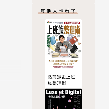
其他人也看了
，並提出解決
弘兼憲史上班
族整理術
醫院、江北
科外聘教
大會）學術委