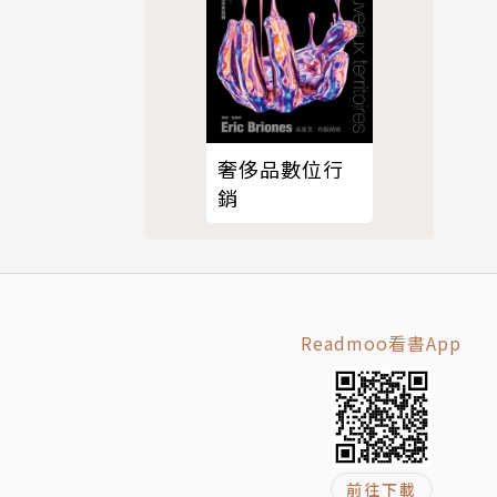
筆的論文和
筆賭博及行爲
》(合著)
奢侈品數位行
銷
錢要從瞭解
Readmoo看書App
前往下載