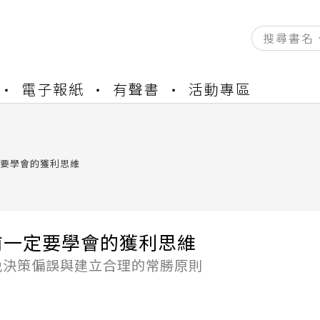
資產合併結果查詢
電子報紙
有聲書
活動專區
書櫃開通申請
與資產合併申請圖文教學
資產合併結果查詢
書櫃開通申請
要學會的獲利思維
前一定要學會的獲利思維
免決策偏誤與建立合理的常勝原則