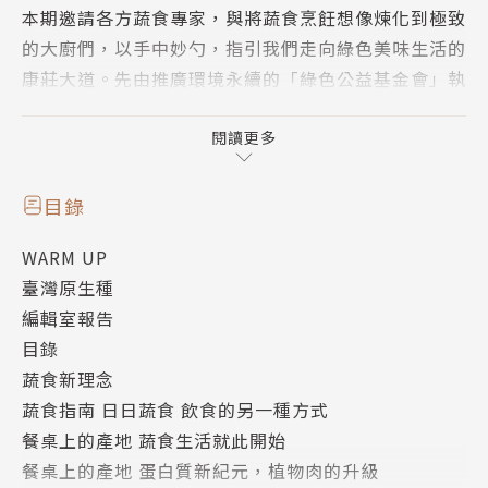
本期邀請各方蔬食專家，與將蔬食烹飪想像煉化到極致
的大廚們，以手中妙勺，指引我們走向綠色美味生活的
康莊大道。先由推廣環境永續的「綠色公益基金會」執
行長戴慶華，以友善自然農法療癒土地與身體的「紅土
森林小宇宙」許湘宜、王毓豐，以及臺灣植物肉發展重
閱讀更多
要推手黃三龍博士，傳授好吃蔬食入門心法，進一步談
談日常吃好蔬食對環境的影響與健康之道。
目錄
再走入飲食現場，親身體驗不同蔬食料理盛宴：號稱臺
WARM UP
北第一西式蔬食的「Ooh Cha Cha 自然食」，品嚐繽
臺灣原生種
紛蔬果昔和特色風味植物肉漢堡；宜蘭三星融合中、
編輯室報告
緬、日和臺式的「廚研所」，吃一桌從產地直送的無菜
目錄
單料理； 高雄最有創意蔬食餐廳「五郎時食」，掀開
蔬食新理念
日料感官風味的新篇章；臺北米其林綠星認證「小小樹
蔬食指南 日日蔬食 飲食的另一種方式
食」，享受一週兩日無負擔、無框架的好吃。
餐桌上的產地 蔬食生活就此開始
邀請鄉友們日日食蔬，體驗臺灣在地蔬食的輕盈與美
餐桌上的產地 蛋白質新紀元，植物肉的升級
好。