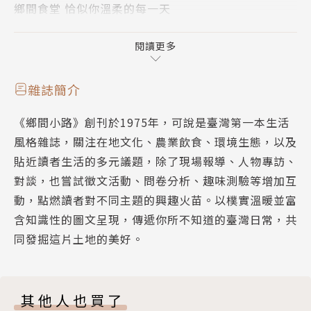
鄉間食堂 恰似你溫柔的每一天
鄉間食堂 叭哩沙喃一廚研
鄉間食堂 時時有人的料理初心
閱讀更多
鄉間食堂 專注用好吃定勝負的蔬食料理
我吃故我在 蔥勁十足
雜誌簡介
百元風味鈔 人生沒有看起來那樣簡單 小黃瓜三明治
《鄉間小路》創刊於1975年，可說是臺灣第一本生活
不只是吃飯 價格還是價值？
風格雜誌，關注在地文化、農業飲食、環境生態，以及
菜市人生場 漂亮不值錢，但貢丸值──桃園龍潭市場
貼近讀者生活的多元議題，除了現場報導、人物專訪、
菊島喫風土 枝仔冰裡有海風，還有家
對談，也嘗試徵文活動、問卷分析、趣味測驗等增加互
阿里山鐵道物語 鹿麻產車站 人情與田園交融的驛站
動，點燃讀者對不同主題的興趣火苗。以樸實溫暖並富
山路跑旅 爬得越快，心則慢
含知識性的圖文呈現，傳遞你所不知道的臺灣日常，共
四方茶話 淺談茶則與茶荷
同發掘這片土地的美好。
林間散步 以阿勃勒之名
編輯後記
鄉間書摘
其他人也買了