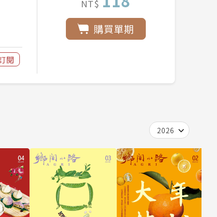
118
NT$
購買單期
訂閱
2026
2