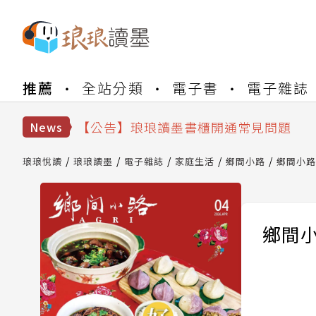
【公告】琅琅書店服務升級重要說明及
推薦
全站分類
電子書
電子雜誌
【公告】因 Readmoo 讀墨系統維護
【公告】琅琅讀墨數位閱讀資產合併與
【公告】琅琅讀墨書櫃開通常見問題
News
【公告】琅琅讀墨 3 分鐘完成書櫃開通
【公告】琅琅書店服務升級重要說明及
琅琅悅讀
琅琅讀墨
電子雜誌
家庭生活
鄉間小路
鄉間小路 
【公告】因 Readmoo 讀墨系統維護
鄉間