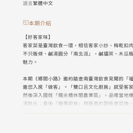
語言
繁體中文
本期介紹
【好客家味】
客家菜是臺灣飲食一環，相信客家小炒、梅乾扣
不只粄條、鹹湯圓分「南北派」，鹹擂茶、木瓜
魅力。
本期《鄉間小路》邀約踏查南臺灣飲食見聞的「福
邀您入席「做客」。「雙口呂文化廚房」感受客
然後深入國姓「糯米橋休閒農業區」，品嚐當地
湯對比；最後「糖果廚房」用酥香的甜粄香菜捲
主廚們慷慨分享私房客家食譜，甜鹹皆有、各具