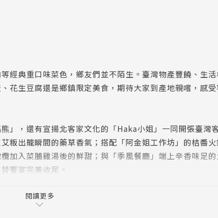
肉等經典重口味菜色，鄉友們並不陌生。臺灣物產豐饒、生活
粄、花生豆腐還是鄉鎮限定美食，期待大家到產地親嚐，感受
熊」，還有宣揚北客家文化的「Haka小姐」一同開張臺灣
家艾粄出籠瞬間的藥草香氣；搭配「阿金姐工作坊」的桔醬火
橄欖加入菜脯雞湯後的鮮甜；與「季風餐廳」端上辛香味足的
，替饗宴完美收尾。
風味，從中感受每道佳餚裡的「好客家味」！
閱讀更多