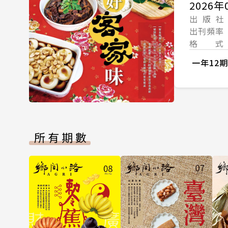
2026年
出 版 社
出刊頻率
格 式
一年12期
所有期數