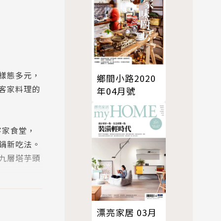
樣態多元，
鄉間小路2020
客家料理的
年04月號
客家食堂，
鍋新吃法。
九層塔芋頭
漂亮家居 03月