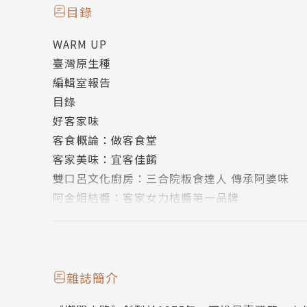
目錄
WARM UP
臺灣原生種
編輯室報告
目錄
好客家味
客食概論：做客食堂
客家美味：宜客佳餚
雙口呂文化廚房：三合院粄食達人 傳承阿婆味
阿金姐桔醬：客家女力桔醬第一品牌
糯米橋休閒農業園區：依山而食的國姓客家宴
季風餐廳：米其林讚譽新客家蔬食典範
糖果廚房：零剩食媽咪的客家餐桌
我吃故我在：用石頭烹煮
雜誌簡介
百元風味鈔：愛很簡單 馬鈴薯煎餅