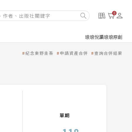
0
琅琅悅讀
琅琅原創
紀念東野圭吾
申請資產合併
查詢合併結果
單期