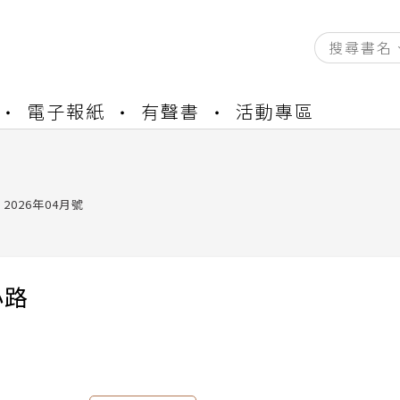
資產合併結果查詢
電子報紙
有聲書
活動專區
中，本站同步暫停部分閱讀服務
書櫃開通申請
與資產合併申請圖文教學
資產合併結果查詢
2026年04月號
中，本站同步暫停部分閱讀服務
小路