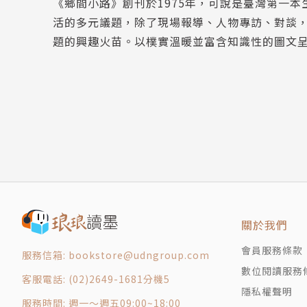
《鄉間小路》創刊於1975年，可說是臺灣第一
菜市人生場：不夜城終於閒下來 臺南康樂市場
活的多元議題，除了現場報導、人物專訪、對談
菊島喫風土：海島味覺轉譯 歸鄉遊子的當代餐桌
題的興趣火苗。以樸實溫暖並富含知識性的圖文
家常菜的第N種可能：春日裡的苦中作樂
羊腸小徑：朝聖象徵日本的大山
阿里山鐵道物語：菸田裡的笑聲 揉捻出鹿麻產的
四方茶話：充滿技藝與季節感的茶點 和菓子
林間散步：流蘇如煙
編輯後記
關於我們
會員服務條款
服務信箱: bookstore@udngroup.com
數位閱讀服務
客服電話: (02)2649-1681分機5
隱私權聲明
服務時間: 週一～週五09:00~18:00