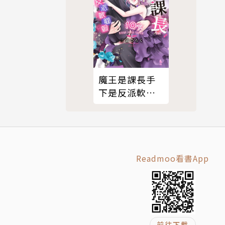
魔王是課長手
下是反派軟腳
蝦。10下
Readmoo看書App
前往下載