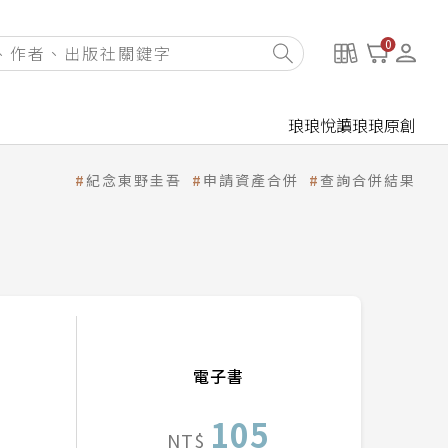
0
琅琅悅讀
琅琅原創
紀念東野圭吾
申請資產合併
查詢合併結果
電子書
105
NT$