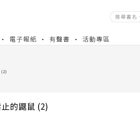
資產合併結果查詢
電子報紙
有聲書
活動專區
書櫃開通申請
與資產合併申請圖文教學
資產合併結果查詢
書櫃開通申請
(2)
止的鼴鼠 (2)