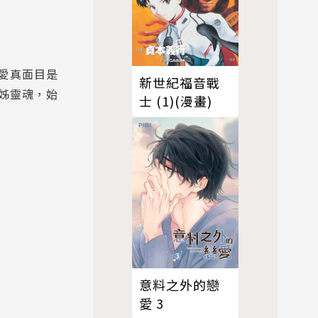
愛真面目是
新世紀福音戰
姊靈魂，始
士 (1)(漫畫)
意料之外的戀
愛 3