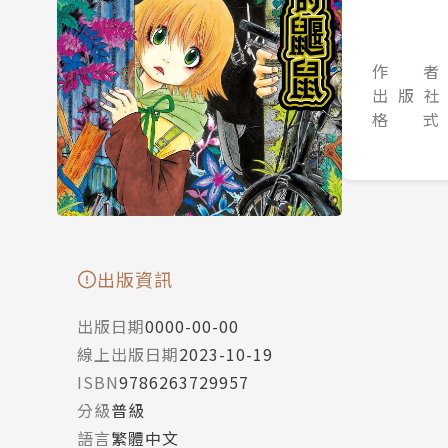
作 者
出 版 社
格 式
出版資訊
出版日期
0000-00-00
線上出版日期
2023-10-19
ISBN
9786263729957
分級
普級
語言
繁體中文