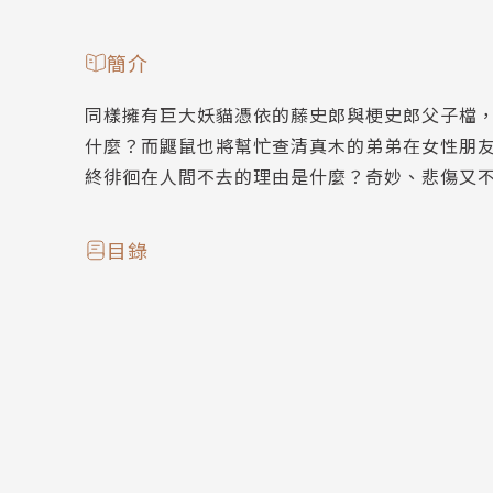
簡介
同樣擁有巨大妖貓憑依的藤史郎與梗史郎父子檔
什麼？而鼴鼠也將幫忙查清真木的弟弟在女性朋
終徘徊在人間不去的理由是什麼？奇妙、悲傷又
目錄