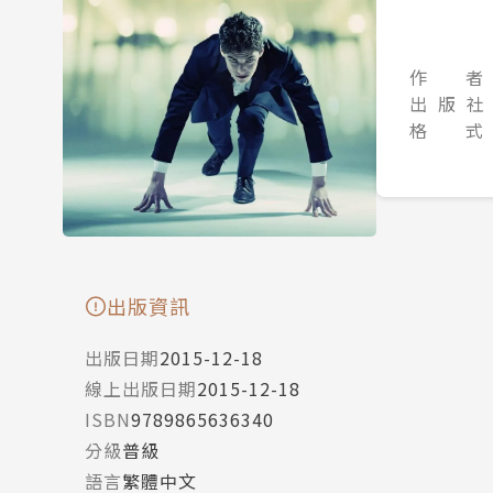
作 者
出 版 社
格 式
出版資訊
出版日期
2015-12-18
線上出版日期
2015-12-18
ISBN
9789865636340
分級
普級
語言
繁體中文