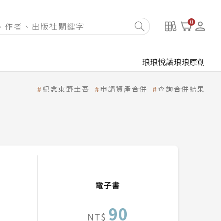
0
琅琅悅讀
琅琅原創
紀念東野圭吾
申請資產合併
查詢合併結果
電子書
90
NT$