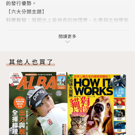
的發行優勢。
隨著時間推移，水流的力量可於陸上鑿出溝渠，並形塑
【六大分類主題】
堅固的岩石
科學新知
：揭開世上最神奇的物理學、化學與生物學新
知
科技大觀
環境生態
：探索地球上神奇的自然奇景與生物萬象
閱讀更多
60人工智慧搞烏龍
科技大觀
：探索酷炫裝置與工程奇蹟的運作原理
人工智慧能讓機器像人類一樣思考，但有時相關裝置不
交通運輸
：從最快的汽車到最先進的飛機，應有盡有
免會出錯，未能按設定運作
其他人也買了
歷史回顧
：追溯過往，了解過去的世界如何運作
64去顫器的運作原理
太空探索
：徹底了解美妙無比的宇宙世界
這項救命裝置可供醫療專業人員和一般大眾使用
【編輯特色】
66拆解Apple Vision Pro
簡單圖像 深度教學
：饒富教育性、啟發性的內容，以
這款全新的混合實境頭戴式裝置無需螢幕，即可將數位
最直接的圖像剖面解析，滿足全世界知識追求者的渴
應用程式融入周圍環境
求！
取材生活 當紅話題
：4G通訊為什麼快？核電安不安
歷史回顧
全？每月為您解答全球最夯、最熱門的議題！
68諾曼第登陸日所使用的驚人發明
原來如此 腦力激盪
：由各領域專家執筆，精闢的見解
大膽的創新發明如何協助同盟國在1944年成功登陸諾