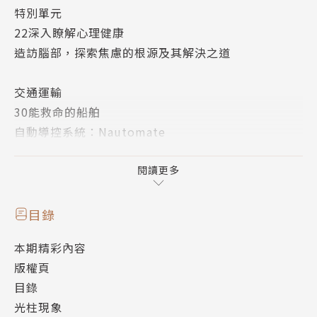
特別單元
22深入瞭解心理健康
造訪腦部，探索焦慮的根源及其解決之道
交通運輸
30能救命的船舶
自動導控系統：Nautomate
這個系統如何將人員從單調或危險的水上任務中解放出
來？
閱讀更多
太空探索
目錄
32超新星會吞噬地球嗎？
本期精彩內容
一探多個有趣、難解的太空難題
版權頁
38 SuperX超級
目錄
火箭引擎
光柱現象
猛禽這款革命性的新型推進系統將改變火箭使用的方式