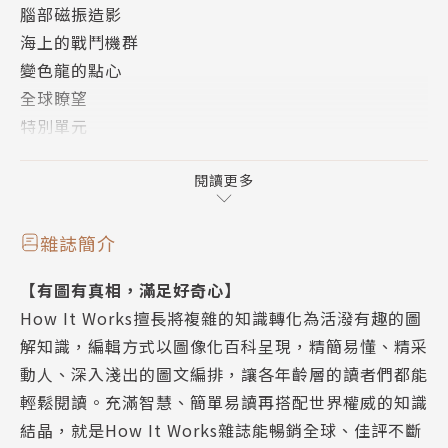
腦部磁振造影
海上的戰鬥機群
科學新知
變色龍的點心
40超加工食品是什麼？
全球瞭望
有些天然產品經過食品業的大幅改造，經常食用可能會
特別單元
影響健康
交通運輸
44維生素平衡指南
太空探索
閱讀更多
維生素和礦物質攝取不足或過多有何影響？
科學新知
48彩虹的生成
環境生態
一窺繽紛幻象背後的物理成因
雜誌簡介
科技大觀
50水為何有表面張力？
【有圖有真相，滿足好奇心】
歷史回顧
水的表面張力有多強？
How It Works擅長將複雜的知識轉化為活潑有趣的圖
快知識
解知識，編輯方式以圖像化百科呈現，精簡易懂、精采
金頭腦大考驗
環境生態
動人、深入淺出的圖文編排，讓各年齡層的讀者們都能
問問題 長知識
52瀕臨絕種的動物
輕鬆閱讀。充滿智慧、簡單易讀再搭配世界權威的知識
現代人該知道
認識世上最瀕危的一些動物，探索其瀕臨絕種的原因
結晶，就是How It Works雜誌能暢銷全球、佳評不斷
58瀑布的形成