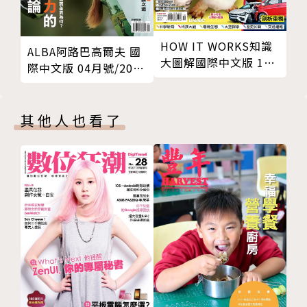
與你分享，啟發你創意思考與無窮想像力！
曼第的海灘，為盟軍在歐洲的勝利鋪路？
圖文並茂 閱讀饗宴
：生動好讀的寫作風格搭配全彩圖
解與高品質照片，為您帶來閱讀樂趣及視覺饗宴！
HOW IT WORKS知識
74快知識
ALBA阿路巴高爾夫 國
大圖解國際中文版 10
際中文版 04月號/2026
75金頭腦大考驗
月號/2023 第109期
第136期
76問問題 長知識
82現代人該知道
其他人也看了