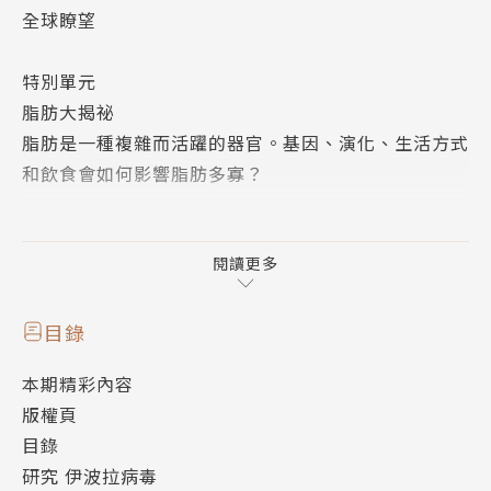
全球瞭望
特別單元
脂肪大揭祕
脂肪是一種複雜而活躍的器官。基因、演化、生活方式
和飲食會如何影響脂肪多寡？
科學新知
何謂曬傷？
閱讀更多
為何陽光會令皮膚變紅、疼痛，甚至是感到不適？
男女腦部比一比
目錄
人腦中的連結度有所不同，這是基於天生或後天發展？
本期精彩內容
氯如何清潔泳池？
版權頁
這種化學物質能殺菌，可有效消滅水中的細菌和病毒
目錄
研究 伊波拉病毒
交通運輸