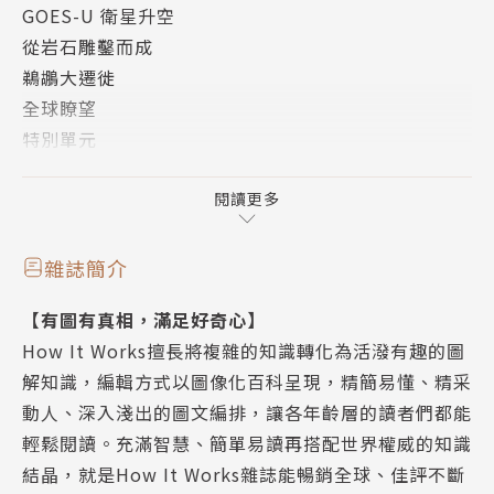
GOES-U 衛星升空
乾船塢是什麼？
從岩石雕鑿而成
這種船舶專用的維修廠能保持遠洋船隻的船況
鵜鶘大遷徙
全球瞭望
環境生態
特別單元
城市的野生生物
科學新知
野生動物如何演化出在城鎮中與人類共存的能力？
交通運輸
閱讀更多
為何颶風變得越來越強？
環境生態
這些強大的熱帶風暴與氣候變遷之間有何關聯？
科技大觀
揭開南極洲的面紗
雜誌簡介
歷史回顧
若是少了冰，這座大陸昔日會是什麼樣貌？
【有圖有真相，滿足好奇心】
太空探索
How It Works擅長將複雜的知識轉化為活潑有趣的圖
金頭腦大考驗
科技大觀
解知識，編輯方式以圖像化百科呈現，精簡易懂、精采
問問題 長知識
化身智慧型手機科學家
動人、深入淺出的圖文編排，讓各年齡層的讀者們都能
現代人該知道
善用訣竅與技巧，讓智慧型手機變成尋找昆蟲、觀測星
輕鬆閱讀。充滿智慧、簡單易讀再搭配世界權威的知識
象的裝置
結晶，就是How It Works雜誌能暢銷全球、佳評不斷
興建世界貿易中心一號大樓