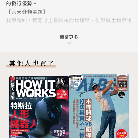
的發行優勢。
這棟建築從雙子星大樓的廢墟中重生，一探其建造過程
【六大分類主題】
怎麼鑽出世上最深的孔洞？
科學新知
：揭開世上最神奇的物理學、化學與生物學新
人類已將探測器送往太陽系深處，但對地表之下仍所知
知
有限
環境生態
：探索地球上神奇的自然奇景與生物萬象
閱讀更多
科技大觀
：探索酷炫裝置與工程奇蹟的運作原理
歷史回顧
交通運輸
：從最快的汽車到最先進的飛機，應有盡有
尼安德塔人的生活
其他人也買了
歷史回顧
：追溯過往，了解過去的世界如何運作
為何人類的史前表親是先驅者，而不是無知的猿類？
太空探索
：徹底了解美妙無比的宇宙世界
全球暖化考古熱潮
【編輯特色】
隨著地球變暖，融化的冰層揭露了越來越多的文物
簡單圖像 深度教學
：饒富教育性、啟發性的內容，以
最直接的圖像剖面解析，滿足全世界知識追求者的渴
太空探索
求！
太空救援
取材生活 當紅話題
：4G通訊為什麼快？核電安不安
雖然太空中很少發生緊急情況，但太空人和航太機構仍
全？每月為您解答全球最夯、最熱門的議題！
得為可能的意外狀況做好準備
原來如此 腦力激盪
：由各領域專家執筆，精闢的見解
何處可找到外星生命？