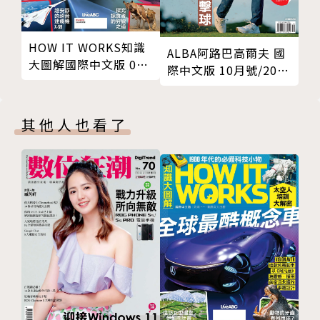
與你分享，啟發你創意思考與無窮想像力！
宇宙中可能潛藏生命的地方多到難以計數
圖文並茂 閱讀饗宴
：生動好讀的寫作風格搭配全彩圖
解與高品質照片，為您帶來閱讀樂趣及視覺饗宴！
HOW IT WORKS知識
快知識
ALBA阿路巴高爾夫 國
大圖解國際中文版 08
際中文版 10月號/2025
金頭腦大考驗
月號/2024 第119期
第130期
問問題 長知識
現代人該知道
其他人也看了