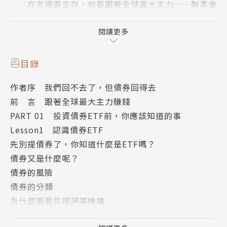
在市場要生存，就要跟著全球最大主力──聯準會
賺錢。
這次億元教授要教你投資債券的獲利密碼，
閱讀更多
跟著利率，找到財富，進攻債券ETF，享受降息循
環的豐厚報酬。
目錄
看懂走勢，快速掌握經濟興衰及股市與債市的最佳
作者序 我們回不去了，但債券回得去
買賣點！
前 言 跟著全球最大主力賺錢
☆特別收錄：高利率時代的商品「可轉債」的億元
PART 01 投資債券ETF前，你應該知道的事
教授投資心法☆
Lesson1 認識債券ETF
先別提債券了，你知道什麼是ETF嗎？
──────即時！明確！超準！大膽預測市場趨
債券又是什麼呢？
勢──────
債券的風險
◆2020年因為COVID19，台股下殺至8,523點，3
債券的分類
月中他力抗看空的氛圍，他說：「台股會漲到你無法想
為什麼需要信用評等機構
像。」
債券型ETF的分類
◆2022年初台股上攻18,619點，4月他卻大膽預