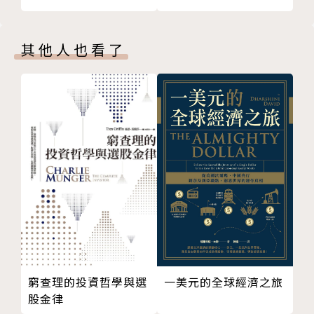
槓桿型ETF或反向型ETF不適合長期持有
格跌
Lesson6 債券ETF要怎麼選？
當殖利率愈低→債券價格愈高；殖利率愈高→債券
投資人不可不知的各種債券ETF
價格愈低。
其他人也看了
優質收息必選，投資級金融債
〉〉〉讓錢為你工作，現在開始布局
PART 02 股債操作策略實戰篇
當美債殖利率觸及4%，進場投資債券及公債報酬
Lesson7 如何計算債券ETF的報酬率
率優，在美國聯邦基金利率處於22年來歷史高點的此
報酬率30至50％是可能的嗎？
時，億元教授教你買進股票，同時也買進美債20年ET
Lesson8 股債配置：避險與獲利
F，打造具有避險效果的股債平衡基金，讓你的投資更
股市亂流時的最佳策略
有效益。
短期避險＞＞＞觀察外資在台指期貨未平倉量
大亂流如何避險？
──────【大哉問】聯準會何時降息？───
台股＋美債五五波配置，避險效果顯著
───
Lesson9 如何Smart存股，創造高報酬率
① 「痛苦指數」大跌；②美國實質利率轉為正。
AI與負利率時代的來臨
美國通膨已逐漸趨緩，實質利率大幅度往上提升
什麼是Smart存股？
時，因此可以判斷升息已進入尾聲，可說甜蜜點浮現，
窮查理的投資哲學與選
一美元的全球經濟之旅
預估金融股的殖利率對應股價──創造更大的複利效果
股金律
美國公債資本利得可期。