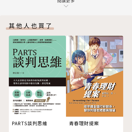
Lesson2 債券ETF市場的基本知識
閱讀更多
測：「台股已轉空頭。」他公開潑冷水，告訴觀眾準備
如何正確判斷收益
迎接空頭市場的洗禮。
衡量債券風險與報酬指標──存續期間
◆2023年聯邦基金利率站上22年來最高點的此
其他人也買了
免疫策略──善用存續期間可以避開利率風險
時，他說準備迎接降息，布局債券市場，Smart投資，
Lesson3 殖利率倒掛真的代表經濟將衰退？
創造高報酬率。
殖利率曲線倒掛的意義普遍遭到誤解
殖利率曲線是什麼？
──────【債券必備觀念】理財小白的債券投
提高利率才是造成經濟衰退的元兇
資先修──────
Lesson4 認識升降息與債券報酬率
◆必備觀念1─債券的價格與市場利率成反向變動
請問億元教授，聯準會何時降息？
關係
美國實質利率轉為正
當市場利率從1%升息至5%時，債券價格從111.7
升息進入尾聲，預期債優於股
6元下跌至100元。
Lesson5 了解ETF折溢價
當市場利率從5%降息至1%時，債券價格從100元
什麼是ETF折溢價
上漲至111.76元。
ETF折溢價可創造套利空間
PARTS談判思維
青春理財提案
債券ETF溢價套利
◆必備觀念2─利率跌債券價格漲，利率漲債券價