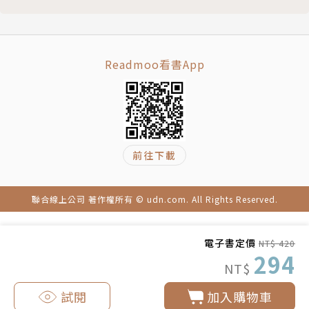
PART 03 因應高利率時代的商品──可轉債
>>>讓錢為你工作，現在開始布局
Lesson10 認識可轉換公司債
當美債殖利率觸及4％，進場投資債及公債報酬率
攻守兼備的隱藏角色
優，在美國聯邦基金利率處於歷史高點的此時，億元教
可轉換公司債是什麼？
授教你買進股票，同時也買進美債20年ETF，打造具
Readmoo看書App
買賣可轉換公司債的方式
有避險效果的股債平衡基金，讓你的投資更有效益。
比較股票與可轉換公司債的交易規則
跟著主力走會找到財富
──────【請問億元教授】必看、CP最高實
認識可轉換公司債專有名詞
戰分享──────
前往下載
贖回權
◆為什麼老師之前教大家存金融股，現在又要投資
可轉債與股票的差異性
債券ETF，不能簡單的事重複做就好嗎？
投資可轉債的風險
>>>AI與負利率時代的來臨，懶人投資方法變得更
聯合線上公司 著作權所有 © udn.com. All Rights Reserved.
運用可轉債折價進行套利
難以複製。投資人除了以時間複利累積財富之外，還要
Lesson11 認識可轉債選擇權
能在不同的投資時間點，建構新的投資組合，靈活的交
電子書定價
NT$ 420
拆解可轉債選擇權模式
替運用，以賺取資本利得（價差），才能達到Smar存
294
NT$
可轉債選擇權的概念與優勢
股的高報酬率。
看懂報價單，權利金與權利金百元報價計算
試閱
加入購物車