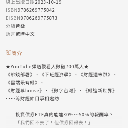
線上出版日期
2023-10-19
ISBN
9786269775842
EISBN
9786269775873
分級
普級
語言
繁體中文
簡介
★YouTube頻道觀看人數破700萬人★
《鈔錢部署》、《下班經濟學》、《財經週末趴》、
《雲端最有錢》、
《財經慕house》、《數字台灣》、《錢進新世界》
……等財經節目爭相邀訪。
投資債券ETF真的能達30％〜50％的報酬率？
「我們回不去了！但債券回得去！」