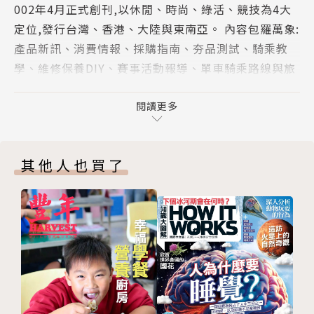
002年4月正式創刊,以休閒、時尚、綠活、競技為4大
TRP EVO PRO與EVO X
邀請大家一起來探索台灣在智慧騎行、尖端科技、環保
定位,發行台灣、香港、大陸與東南亞。 內容包羅萬象:
PRO全新SIRIN女性座墊
材料、自行車回收再利用技術，以及低碳製造的傲人成
產品新訊、消費情報、採購指南、夯品測試、騎乘教
KHS全新電輔折疊車ePony
果。在業者的爭取與努力之下，相信未來騎自行車不僅
學、維修保養DIY、賽事活動報導、單車騎乘路線與旅
2025 KMC超優質產品推薦
能減碳，還能擁有個人碳權，一定能鼓勵更多人加入騎
遊報導、單車人語、單車保健室、車店聚樂部巡禮。
最新消費情報特搜
車的行列。衷心期盼每個人都能真正把自行車融入生
多年來已在讀者心中建立自行車雜誌第一品牌的形象,
閱讀更多
新手上路
活，樂在騎中。
也是大中華區發行量與閱讀率NO.1的單車雜誌。
單車配短曲柄成為主流？
賽事活動中的機動維修組
其他人也買了
台灣騎透透
連接桃、竹的雙新自行車道
捷安特花蓮電輔車＋SUP三日遊
單車人語
張博清為已故麻吉圓武嶺夢
曾可妡4個月減20公斤
遠嫁南非、組女子車隊 Jennifer騎出第二人生
逆境重生的單車甜心Eva