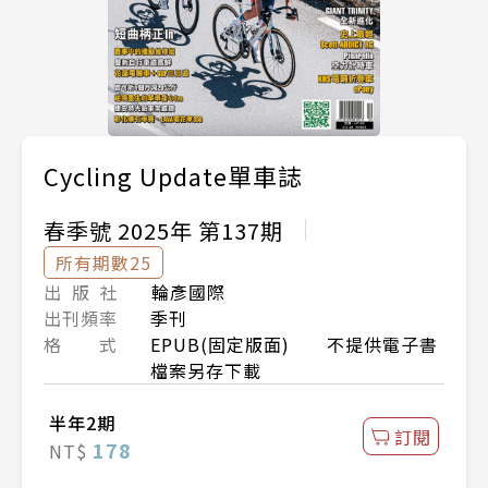
Cycling Update單車誌
春季號 2025年 第137期
所有期數25
出 版 社
輪彥國際
出刊頻率
季刊
格 式
EPUB(固定版面) 不提供電子書
檔案另存下載
半年2期
訂閱
178
NT$