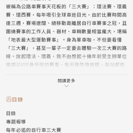
被稱為公路車賽事天花板的「三大賽」：環法賽、環義
賽、環西賽，每年吸引全球車迷目光，由於比賽時間高
達三週，賽場遼闊、總移動距離居自行車賽事之冠，且
圍繞賽事的工作人員、器材、車輛數量相當龐大，堪稱
「地表最大型運動賽事」。身為單車咖，不但要看懂
「三大賽」，甚至一輩子一定要去體驗一次三大賽的路
線。說起環法、環義，我不由想起十幾年前受主辦單位
邀請以VIP身份採訪賽事，每天移防換旅館，每站都能
在起點與終點與明星車手近距離互動，並感受選手在終
點線奮力一搏的衝刺張力，除了飽覽沿途美麗的風景名
閱讀更多
勝，同時也深刻感受到當地民眾對賽事的熱情與瘋狂，
可說是非常難忘的經驗與人生饗宴。本期有請達人解說
目錄
三大賽的比賽規則、路線安排等門道，同時也預測一下
目錄
今年的賽況。同場加碼，由喜愛單車旅行的車友田裕
專題報導
華，帶著大家一起勇闖法、西、義三國，走訪賽事中的
每年必追的自行車三大賽
經典路線，感受三大賽的高度。還有歐洲騎車的行前注