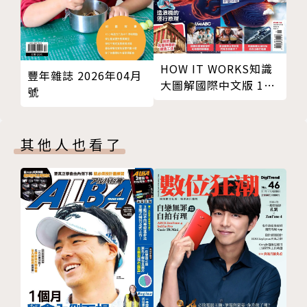
維修保養DIY
捷安特光鉑車架鍍膜
活動視窗
HOW IT WORKS知識
蔡雅羽和蘇但丁 稱霸彰化礫石車賽
豐年雜誌 2026年04月
大圖解國際中文版 11
LAVA環花東 350挑戰賽
號
月號/2025 第134期
登山車教室
零經驗也可玩MTB 陳宗權手把手教你
其他人也看了