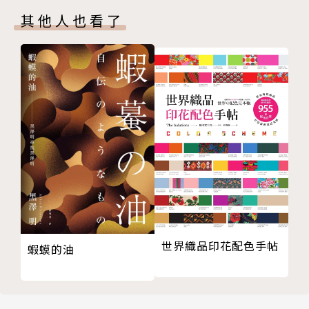
Chapter 3 從色彩、外型和材質，思考餐桌配置的技
等項目的企畫和安排。秉持生活要有花卉，將生活空間
其他人也看了
巧
當成藝術為宗旨，經營「花生活空間」。除了在自家工
關於色彩
作室開設餐桌配置教室之外，也進行研討會、演講、執
色彩體系是什麼
筆、上電視等活動。著作有《日式餐桌布置》、《漆器
關於色相
餐桌布置》、《招待和自帶手抓食物200 道》、《茶
關於色調
品與甜點的一年四季餐桌》、《經典和食器入門修訂
配色技巧是什麼
版》、《經典洋食器入門》、《用和食器來擺設 兩個
配色技巧１：同一色相
人的開飯餐桌配置》、（以上由誠文堂新光社出版）、
配色技巧２：類似色相
《大受好評的食譜及招待客人的練習》（角川）等多部
配色技巧３：對比色相
作品。擔任NPO 法人飲食空間配置協會副理事長，認
配色技巧４：漸層
證講師。
配色技巧５：分離
檯布色彩和花紋的效果
譯者簡介
世界織品印花配色手帖
蝦蟆的油
色彩帶來的心理作用
多色相配色的配置範例
李友君
關於造型
日文專職譯者，至今多次翻譯書籍、雜誌專欄及網路短