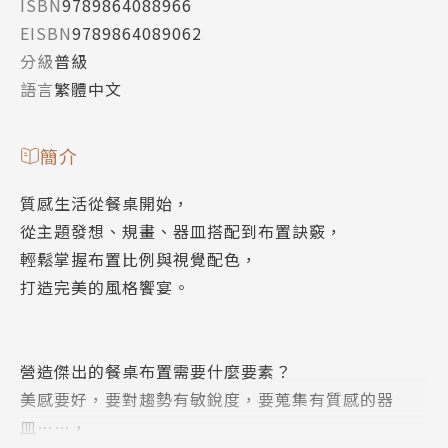
ISBN
9789864088966
EISBN
9789864089062
分級
普級
語言
繁體中文
簡介
質感生活從餐桌開始，
從主題發想、規畫、器皿搭配到布置訣竅，
輕鬆掌握布置比例與視覺配色，
打造完美的風格饗宴。
營造傑出的餐桌布置需要什麼要素？
美感要好，要對趨勢有敏銳度，要蒐集有質感的器
皿……，