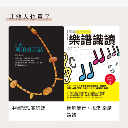
玻璃杯
果之餘，讓您看完整本書就能學到經過十年也不褪色的
餐桌用布
知識和技法，無論時代怎麼更迭都能靈活運用。
其他人也買了
餐桌裝飾品
Column 1 關於銀器的上茶
為了可以讓您更快速掌握餐桌布置訣竅，作者甚至還整
餐桌花藝
理出從企劃發想到布置完成的「餐桌配置的十道法
餐桌花藝的作用和尺寸
則」，只要記住這十道法則，就能掌握八成左右的餐桌
餐桌花藝的基本造型１：圓球型
布置。
餐桌花藝的基本造型２：水平型
配置技巧１：重複
一讀就懂的知識與技法，輕輕鬆鬆就能布置出理想的餐
配置技巧２：陪襯
桌。
餐桌布置基本功
私人空間和公用空間
作者簡介
半正式晚餐布置
簡式晚餐布置
浜裕子
中國琥珀賞玩誌
圖解流行‧搖滾 樂譜
隨性布置
花藝與飲食空間配置師。從事花藝、室內設計及餐桌配
識讀
Column 2 西式和日式的現代餐桌布置
置之餘，還涉足飲食空間製作和諮詢服務、活動和廣告