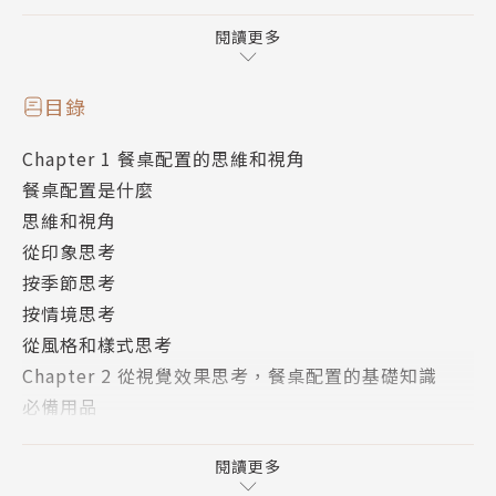
但是餐桌布置也要有知識和技術才能成立，
作者將透過本書，不藏私分享所有知識和技巧：
閱讀更多
● 提供淺顯易懂的布置知識外，包含許多風格、不同
目錄
場合的擺設參考。
Chapter 1 餐桌配置的思維和視角
● 縝密的結構和理論，為餐桌布置的創意與技巧建立
餐桌配置是什麼
完整系統。
思維和視角
● 快速掌握訣竅，靈活運用色彩、造型、材質，變化
從印象思考
出各種餐桌風格。
按季節思考
按情境思考
本書不單純仰賴感性、不受流行左右，而是從視覺效果
從風格和樣式思考
的觀點，詳細說明餐桌布置的普遍理論、技法、訣竅和
Chapter 2 從視覺效果思考，餐桌配置的基礎知識
構想，建立有系統化的布置法。
必備用品
西式陶瓷器（盤子、杯子和茶托等物）
透過作者長年實踐經驗的心得，能提供可以在各種情境
刀叉
閱讀更多
中，實際運用餐桌布置的技巧，並在呈現美麗的視覺效