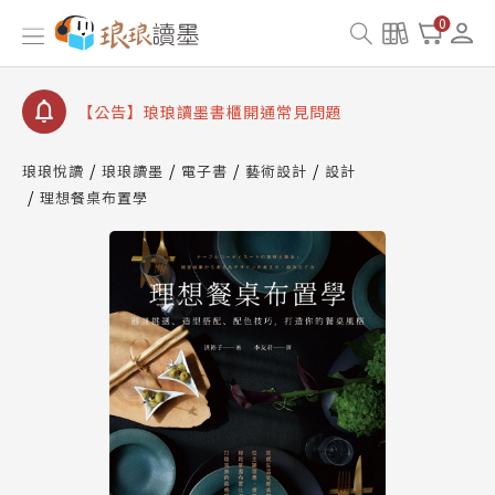
【公告】因 Readmoo 讀墨系統維護中，本站同步暫
0
停部分閱讀服務
【公告】琅琅讀墨數位閱讀資產合併與書櫃開通申請
【公告】琅琅讀墨書櫃開通常見問題
【公告】琅琅讀墨 3 分鐘完成書櫃開通與資產合併申
請圖文教學
琅琅悅讀
琅琅讀墨
電子書
藝術設計
設計
【公告】琅琅書店服務升級重要說明及資產合併結果
理想餐桌布置學
查詢
【公告】因 Readmoo 讀墨系統維護中，本站同步暫
停部分閱讀服務